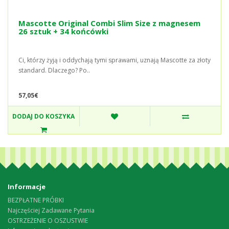
Mascotte Original Combi Slim Size z magnesem
26 sztuk + 34 końcówki
Ci, którzy żyją i oddychają tymi sprawami, uznają Mascotte za złoty
standard. Dlaczego? Po..
57,05€
DODAJ DO KOSZYKA
Informacje
BEZPŁATNE PRÓBKI
Najczęściej Zadawane Pytania
OSTRZEŻENIE O OSZUSTWIE