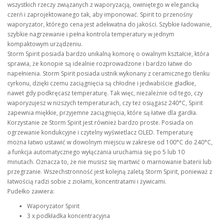
wszystkich rzeczy związanych z waporyzacją, owiniętego w elegancką
czerń i zaprojektowanego tak, aby imponować. Spirit to przenośny
waporyzator, którego cena jest adekwatna do jakości. Szybkie ładowanie,
szybkie nagrzewanie i pełna kontrola temperatury w jednym
kompaktowym urządzeniu.
Storm Spirit posiada bardzo unikalną komorę o owalnym kształcie, która
sprawia, że konopie są idealnie rozprowadzone i bardzo łatwe do
napełnienia. Storm Spirit posiada ustnik wykonany z ceramicznego tlenku
cyrkonu, dzięki czemu zaciągnięcia są chłodne i jedwabiście gładkie,
nawet gdy podkręcasz temperaturę. Tak więc, niezależnie od tego, czy
waporyzujesz w niższych temperaturach, czy też osiągasz 240°C, Spirit
zapewnia miękkie, przyjemne zaciągnięcia, które są łatwe dla gardła.
Korzystanie ze Storm Spirit jest również bardzo proste. Posiada on
ogrzewanie kondukcyjne i czytelny wyświetlacz OLED. Temperaturę
można łatwo ustawić w dowolnym miejscu w zakresie od 100°C do 240°C,
a funkcja automatycznego wyłączania uruchamia się po 5 lub 10
minutach. Oznacza to, że nie musisz się martwić o marnowanie baterii lub
przegrzanie. Wszechstronność jest kolejną zaletą Storm Spirit, ponieważ z
łatwością radzi sobie z ziołami, koncentratami i żywicami.
Pudełko zawiera:
Waporyzator Spirit
3 x podkładka koncentracyjna