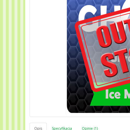
Opis
Specyfikacja
Opinie (1)