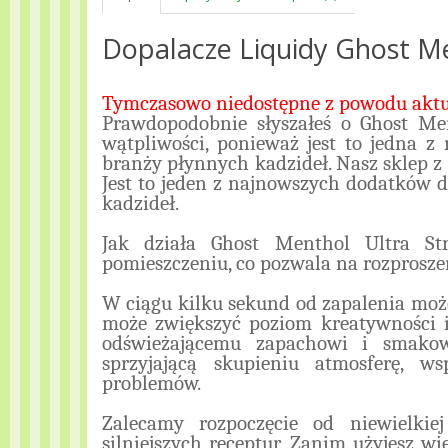
Dopalacze Liquidy Ghost Me
Tymczasowo niedostępne z powodu aktua
Prawdopodobnie słyszałeś o Ghost Me
wątpliwości, ponieważ jest to jedna z
branży płynnych kadzideł. Nasz sklep 
Jest to jeden z najnowszych dodatków d
kadzideł.
Jak działa Ghost Menthol Ultra S
pomieszczeniu, co pozwala na rozprosz
W ciągu kilku sekund od zapalenia może
może zwiększyć poziom kreatywności 
odświeżającemu zapachowi i smakowi
sprzyjającą skupieniu atmosferę, ws
problemów.
Zalecamy rozpoczęcie od niewielkiej
silniejszych receptur. Zanim użyjesz wię