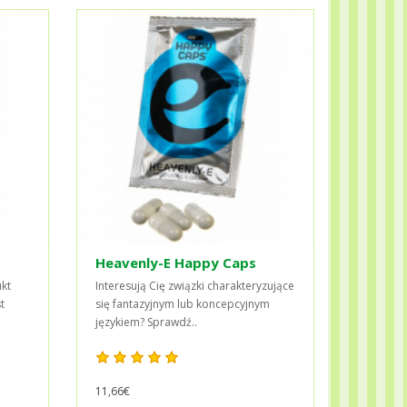
Heavenly-E Happy Caps
ukt
Interesują Cię związki charakteryzujące
t
się fantazyjnym lub koncepcyjnym
językiem? Sprawdź..
11,66€