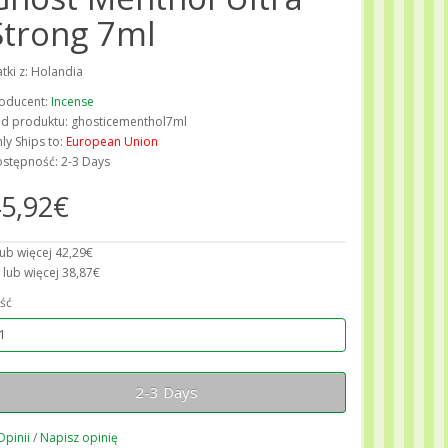
Strong 7ml
atki z: Holandia
oducent:
Incense
d produktu: ghosticementhol7ml
ly Ships to:
European Union
stępność: 2-3 Days
5,92€
lub więcej 42,29€
 lub więcej 38,87€
ość
2-3 Days
Opinii
/
Napisz opinię