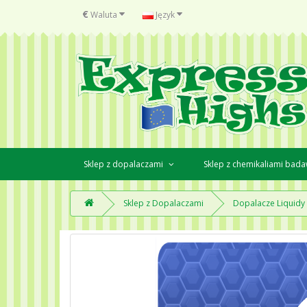
€
Waluta
Język
Sklep z dopalaczami
Sklep z chemikaliami bad
Sklep z Dopalaczami
Dopalacze Liquidy 