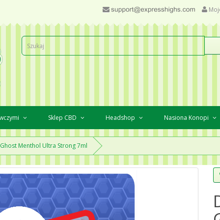
Moj
awczymi
Sklep CBD
Headshop
Nasiona Konopi
Ghost Menthol Ultra Strong 7ml