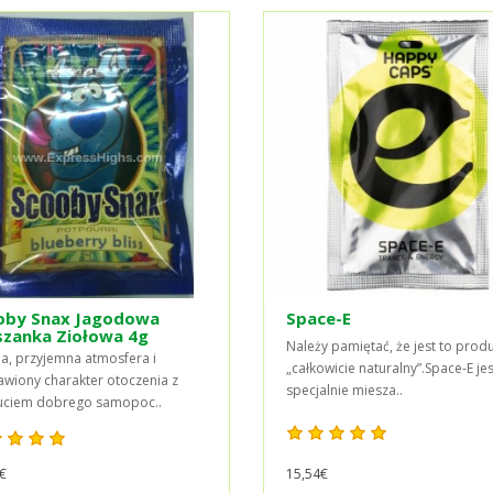
oby Snax Jagodowa
Space-E
szanka Ziołowa 4g
Należy pamiętać, że jest to prod
ia, przyjemna atmosfera i
„całkowicie naturalny”.Space-E jes
wiony charakter otoczenia z
specjalnie miesza..
uciem dobrego samopoc..
€
15,54€