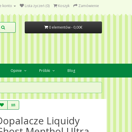
e konto
Lista życzeń (0)
Koszyk
Zamówienie
0 elementów - 0,00€
Opinie
Próbki
Blog
Dopalacze Liquidy
Ghost Menthol Ultra