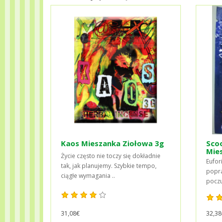
Kaos Mieszanka Ziołowa 3g
Sco
Mie
Życie często nie toczy się dokładnie
Eufor
tak, jak planujemy. Szybkie tempo,
popra
ciągłe wymagania ..
pocz
32,38
31,08€