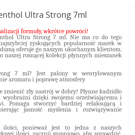
nthol Ultra Strong 7ml
lizacji formuły, wkrótce powróci!
nthol Ultra Strong 7 ml. Nie ma co do tego
 najszybciej zyskujących popularność marek w
z dumą oferuje go naszym ukochanym klientom.
o naszej rosnącej kolekcji płynnych mieszanek
trong 7 ml? Jest palony w wentylowanym
enie aromatu i poprawę atmosfery
 zmienić zły nastrój w dobry! Płynne kadzidło
i wyobraźni dzięki swojemu orzeźwiającemu i
. Pomaga stworzyć bardziej relaksującą i
pierając jasność myślenia i rozwiązywanie
 ilości, ponieważ jest to jedna z naszych
kszej ilości, zacznij stopniowo, aby sprawdzić,