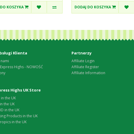
 DO KOSZYKA
DODAJ DO KOSZYKA
bsługi Klienta
Partnerzy
 nami
Affiliate Login
 Express Highs - NOWOŚĆ
Affiliate Register
ony
Affiliate Information
xpress Highs UK Store
in the UK
in the UK
D in the UK
ing Products in the UK
opics in the UK