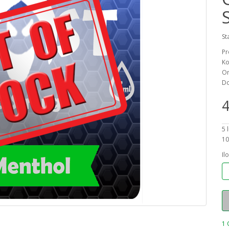
St
Pr
Ko
On
Do
4
5 
10
Il
1 