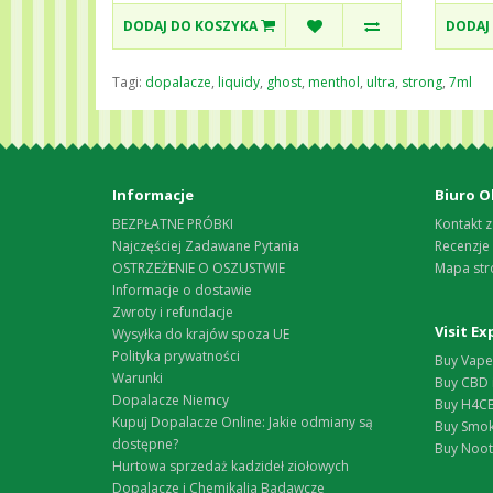
DODAJ DO KOSZYKA
DODAJ
Tagi:
dopalacze
,
liquidy
,
ghost
,
menthol
,
ultra
,
strong
,
7ml
Informacje
Biuro O
BEZPŁATNE PRÓBKI
Kontakt z
Najczęściej Zadawane Pytania
Recenzje
OSTRZEŻENIE O OSZUSTWIE
Mapa str
Informacje o dostawie
Zwroty i refundacje
Visit E
Wysyłka do krajów spoza UE
Polityka prywatności
Buy Vape 
Warunki
Buy CBD 
Dopalacze Niemcy
Buy H4CB
Kupuj Dopalacze Online: Jakie odmiany są
Buy Smok
dostępne?
Buy Nootr
Hurtowa sprzedaż kadzideł ziołowych
Dopalacze i Chemikalia Badawcze