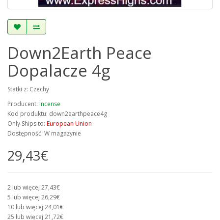
Down2Earth Peace
Dopalacze 4g
Statki z: Czechy
Producent:
Incense
Kod produktu: down2earthpeace4g
Only Ships to:
European Union
Dostępność: W magazynie
29,43€
2 lub więcej 27,43€
5 lub więcej 26,29€
10 lub więcej 24,01€
25 lub więcej 21,72€