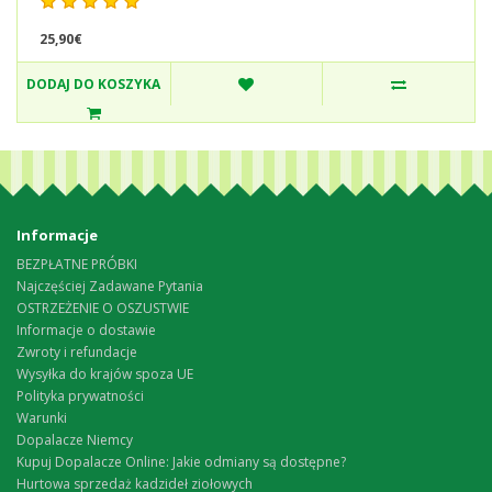
25,90€
DODAJ DO KOSZYKA
Informacje
BEZPŁATNE PRÓBKI
Najczęściej Zadawane Pytania
OSTRZEŻENIE O OSZUSTWIE
Informacje o dostawie
Zwroty i refundacje
Wysyłka do krajów spoza UE
Polityka prywatności
Warunki
Dopalacze Niemcy
Kupuj Dopalacze Online: Jakie odmiany są dostępne?
Hurtowa sprzedaż kadzideł ziołowych