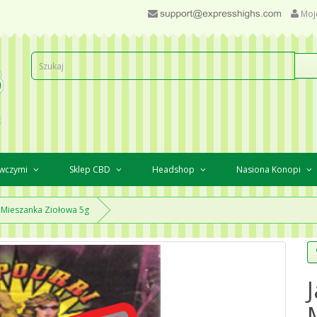
Moj
awczymi
Sklep CBD
Headshop
Nasiona Konopi
 Mieszanka Ziołowa 5g