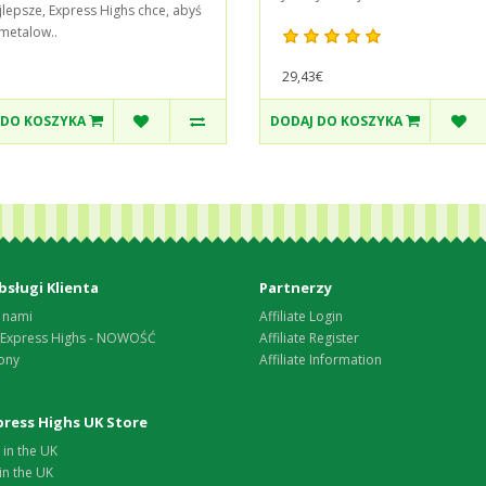
jlepsze, Express Highs chce, abyś
 metalow..
29,43€
 DO KOSZYKA
DODAJ DO KOSZYKA
bsługi Klienta
Partnerzy
 nami
Affiliate Login
 Express Highs - NOWOŚĆ
Affiliate Register
ony
Affiliate Information
xpress Highs UK Store
in the UK
in the UK