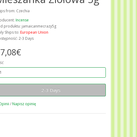
ips from: Czechia
oducent:
Incense
d produktu: jamaicanmecrazy5g
ly Ships to:
European Union
stępność: 2-3 Days
7,08€
ość
2-3 Days
Opinii
/
Napisz opinię