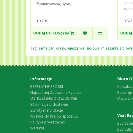
co na
feminizowana, hybry..
kupił
19,79€
9,82€
DODAJ DO KOSZYKA
DODAJ
Tagi:
jamaican
,
crazy
,
mieszanka
,
ziołowa
,
mieszanki
,
ziołowe
Informacje
Biuro O
BEZPŁATNE PRÓBKI
Kontakt z
Najczęściej Zadawane Pytania
Recenzje
OSTRZEŻENIE O OSZUSTWIE
Mapa str
Informacje o dostawie
Zwroty i refundacje
Visit E
Wysyłka do krajów spoza UE
Polityka prywatności
Buy Vape 
Warunki
Buy CBD 