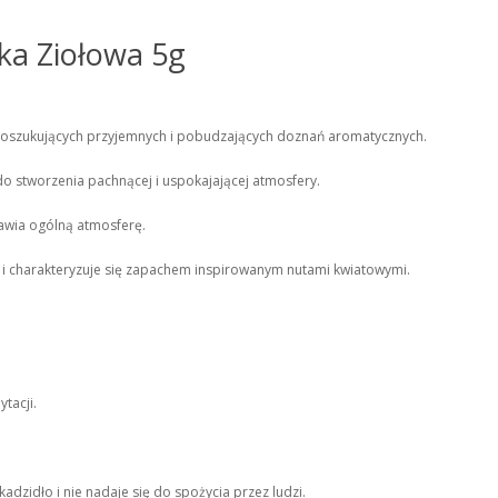
ka Ziołowa 5g
b poszukujących przyjemnych i pobudzających doznań aromatycznych.
do stworzenia pachnącej i uspokajającej atmosfery.
awia ogólną atmosferę.
e i charakteryzuje się zapachem inspirowanym nutami kwiatowymi.
tacji.
adzidło i nie nadaje się do spożycia przez ludzi.