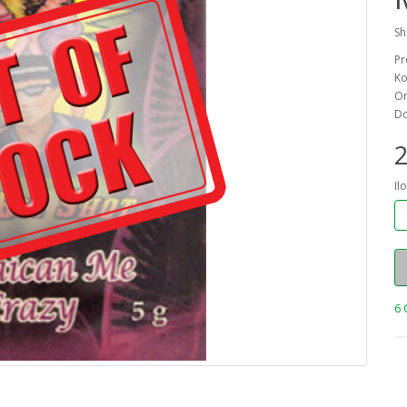
Sh
Pr
Ko
On
Do
2
Il
6 