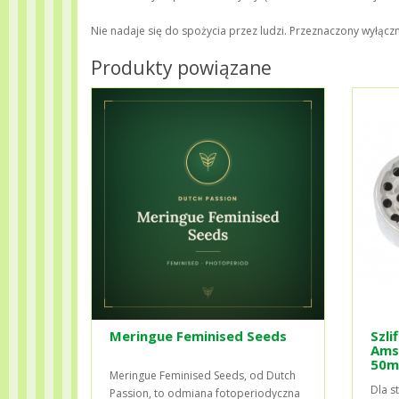
Nie nadaje się do spożycia przez ludzi. Przeznaczony wyłącz
Produkty powiązane
Meringue Feminised Seeds
Szli
Ams
50m
Meringue Feminised Seeds, od Dutch
Dla s
Passion, to odmiana fotoperiodyczna