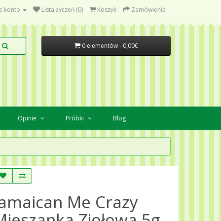
e konto
Lista życzeń (0)
Koszyk
Zamówienie
0 elementów - 0,00€
Opinie
Próbki
Blog
Jamaican Me Crazy
Mieszanka Ziołowa 5g