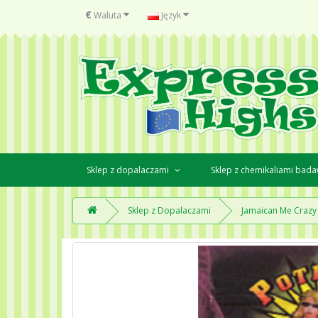
€
Waluta
Język
Sklep z dopalaczami
Sklep z chemikaliami bad
Sklep z Dopalaczami
Jamaican Me Crazy