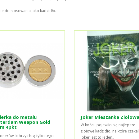
nie do stosowania jako kadzidło.
fierka do metalu
Joker Mieszanka Ziołowa
terdam Weapon Gold
W końcu pojawiło się najlepsze
m 4pkt
ziołowe kadzidło, na które czekali
tonerów, którzy chcą tylko tego,
Joker!Jest to jeden..