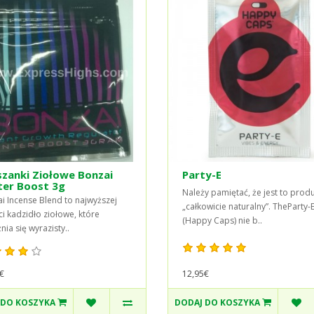
zanki Ziołowe Bonzai
Party-E
ter Boost 3g
Należy pamiętać, że jest to prod
i Incense Blend to najwyższej
„całkowicie naturalny”. TheParty-
ci kadzidło ziołowe, które
(Happy Caps) nie b..
nia się wyrazisty..
€
12,95€
 DO KOSZYKA
DODAJ DO KOSZYKA