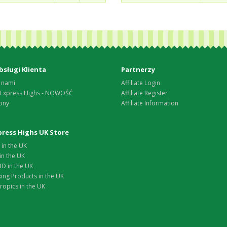
bsługi Klienta
Partnerzy
 nami
Affiliate Login
 Express Highs - NOWOŚĆ
Affiliate Register
ony
Affiliate Information
xpress Highs UK Store
in the UK
in the UK
D in the UK
ing Products in the UK
opics in the UK