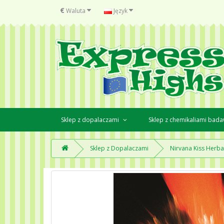
€
Waluta
Język
Sklep z dopalaczami
Sklep z chemikaliami bad
Sklep z Dopalaczami
Nirvana Kiss Herba