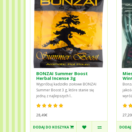
BONZAI Summer Boost
Mies
Herbal Incense 3g
Win
Wypróbuj kadzidło ziołowe BONZAI
Bonza
Summer Boost 3 g, które stanie się
jakoś
jedną z najlepszych l..
wyróż
28,49€
27,20
DODAJ DO KOSZYKA
DODAJ