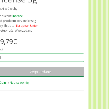
atki z: Czechy
oducent:
Incense
d produktu: nirvanakiss3g
ly Ships to:
European Union
stępność: Wyprzedane
9,79€
ość
Wyprzedane
Opinii
/
Napisz opinię