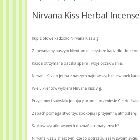
Nirvana Kiss Herbal Incense
Kup ziołowe kadzidło Nirvana Kiss 3 g.
Zapewniamy naszym klientom najczystsze kadzidło dostępne
Każda otrzymana paczka spełni Twoje oczekiwania.
Nirvana Kiss to jedna z naszych najnowszych mieszanek kadzi
Wielu klientów wybiera Nirvana Kiss 3 g.
Przyjemny i satysfakcjonujący aromat przeniesie Cię do świat
Zapach pomaga stworzyć spokojną i przyjemną atmosferę.
Szukasz wyrafinowanych doznań aromatycznych?
Nirvana Kiss 3 g jest tym, czego potrzebujesz w swoim życiu.