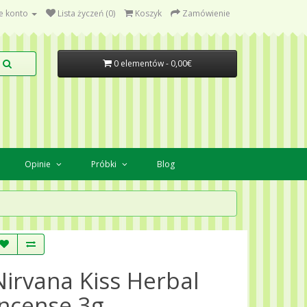
e konto
Lista życzeń (0)
Koszyk
Zamówienie
0 elementów - 0,00€
Opinie
Próbki
Blog
Nirvana Kiss Herbal
Incense 3g