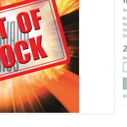
St
Pr
Ko
On
Do
2
Il
0 