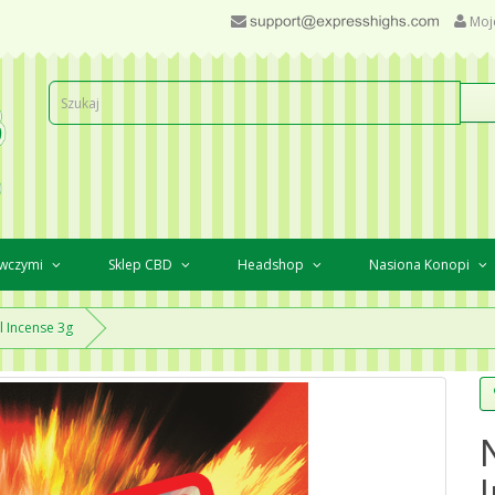
Moj
awczymi
Sklep CBD
Headshop
Nasiona Konopi
l Incense 3g