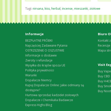
Tagi:
nirvana
,
kiss
,
herbal
,
incense
,
mieszanki
,
ziołowe
Informacje
Biuro O
BEZPŁATNE PRÓBKI
Kontakt z
Najczęściej Zadawane Pytania
Recenzje
OSTRZEŻENIE O OSZUSTWIE
Mapa str
Informacje o dostawie
Zwroty i refundacje
Visit E
Wysyłka do krajów spoza UE
Polityka prywatności
Buy Vape 
Warunki
Buy CBD 
Dopalacze Niemcy
Buy H4CB
Kupuj Dopalacze Online: Jakie odmiany są
Buy Smok
dostępne?
Buy Nootr
Hurtowa sprzedaż kadzideł ziołowych
Dopalacze i Chemikalia Badawcze
Express Highs Blog