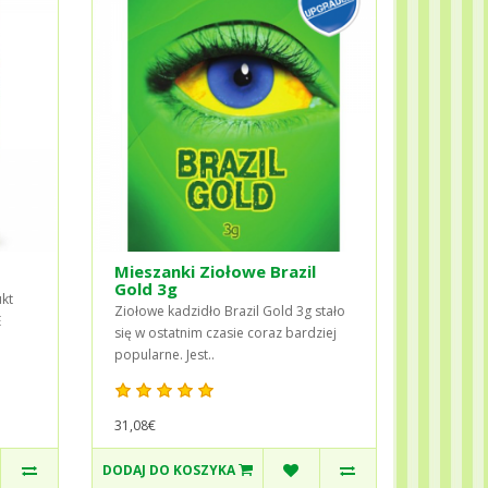
Mieszanki Ziołowe Brazil
Gold 3g
ukt
Ziołowe kadzidło Brazil Gold 3g stało
E
się w ostatnim czasie coraz bardziej
popularne. Jest..
31,08€
DODAJ DO KOSZYKA