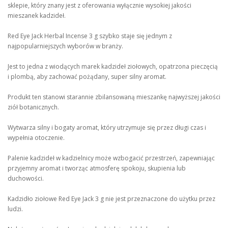
sklepie, który znany jest z oferowania wyłącznie wysokiej jakości
mieszanek kadzideł.
Red Eye Jack Herbal Incense 3 g szybko staje się jednym z
najpopularniejszych wyborów w branży.
Jest to jedna z wiodących marek kadzideł ziołowych, opatrzona pieczęcią
i plombą, aby zachować pożądany, super silny aromat.
Produkt ten stanowi starannie zbilansowaną mieszankę najwyższej jakości
ziół botanicznych.
Wytwarza silny i bogaty aromat, który utrzymuje się przez długi czas i
wypełnia otoczenie.
Palenie kadzideł w kadzielnicy może wzbogacić przestrzeń, zapewniając
przyjemny aromat i tworząc atmosferę spokoju, skupienia lub
duchowości.
Kadzidło ziołowe Red Eye Jack 3 g nie jest przeznaczone do użytku przez
ludzi.