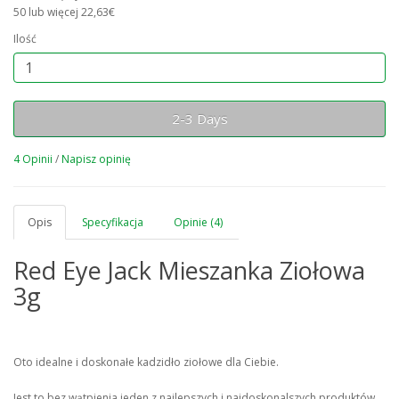
50 lub więcej 22,63€
Ilość
2-3 Days
4 Opinii
/
Napisz opinię
Opis
Specyfikacja
Opinie (4)
Red Eye Jack Mieszanka Ziołowa
3g
Oto idealne i doskonałe kadzidło ziołowe dla Ciebie.
Jest to bez wątpienia jeden z najlepszych i najdoskonalszych produktów