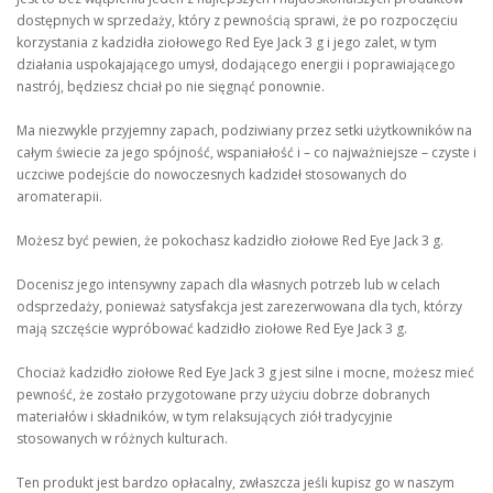
dostępnych w sprzedaży, który z pewnością sprawi, że po rozpoczęciu
korzystania z kadzidła ziołowego Red Eye Jack 3 g i jego zalet, w tym
działania uspokajającego umysł, dodającego energii i poprawiającego
nastrój, będziesz chciał po nie sięgnąć ponownie.
Ma niezwykle przyjemny zapach, podziwiany przez setki użytkowników na
całym świecie za jego spójność, wspaniałość i – co najważniejsze – czyste i
uczciwe podejście do nowoczesnych kadzideł stosowanych do
aromaterapii.
Możesz być pewien, że pokochasz kadzidło ziołowe Red Eye Jack 3 g.
Docenisz jego intensywny zapach dla własnych potrzeb lub w celach
odsprzedaży, ponieważ satysfakcja jest zarezerwowana dla tych, którzy
mają szczęście wypróbować kadzidło ziołowe Red Eye Jack 3 g.
Chociaż kadzidło ziołowe Red Eye Jack 3 g jest silne i mocne, możesz mieć
pewność, że zostało przygotowane przy użyciu dobrze dobranych
materiałów i składników, w tym relaksujących ziół tradycyjnie
stosowanych w różnych kulturach.
Ten produkt jest bardzo opłacalny, zwłaszcza jeśli kupisz go w naszym