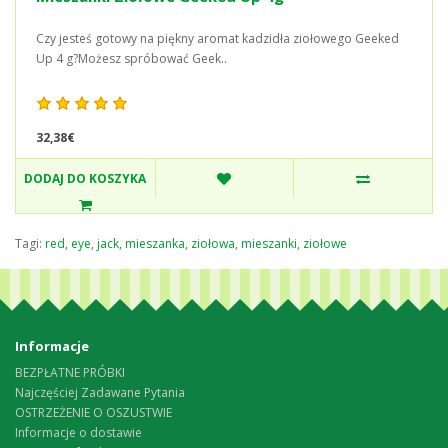
Czy jesteś gotowy na piękny aromat kadzidła ziołowego Geeked
Up 4 g?Możesz spróbować Geek..
32,38€
DODAJ DO KOSZYKA
Tagi:
red
,
eye
,
jack
,
mieszanka
,
ziołowa
,
mieszanki
,
ziołowe
Informacje
BEZPŁATNE PRÓBKI
Najczęściej Zadawane Pytania
OSTRZEŻENIE O OSZUSTWIE
Informacje o dostawie