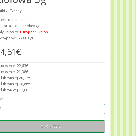
atki z: Czechy
oducent:
Incense
d produktu: smokey3g
ly Ships to:
European Union
stępność: 2-3 Days
4,61€
lub więcej 22,63€
lub więcej 21,38€
 lub więcej 20,12€
 lub więcej 18,86€
 lub więcej 17,60€
ość
2-3 Days