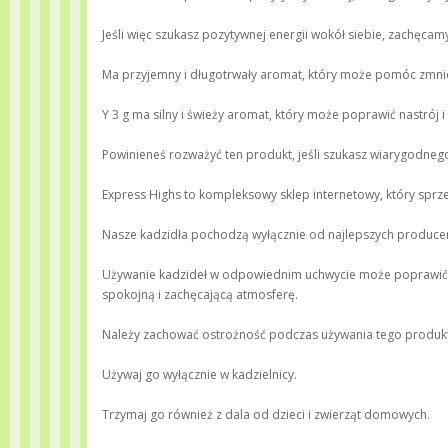
Jeśli więc szukasz pozytywnej energii wokół siebie, zachęca
Ma przyjemny i długotrwały aromat, który może pomóc zmnie
Y 3 g ma silny i świeży aromat, który może poprawić nastrój i
Powinieneś rozważyć ten produkt, jeśli szukasz wiarygodnego 
Express Highs to kompleksowy sklep internetowy, który sprze
Nasze kadzidła pochodzą wyłącznie od najlepszych producen
Używanie kadzideł w odpowiednim uchwycie może poprawić a
spokojną i zachęcającą atmosferę.
Należy zachować ostrożność podczas używania tego produk
Używaj go wyłącznie w kadzielnicy.
Trzymaj go również z dala od dzieci i zwierząt domowych.