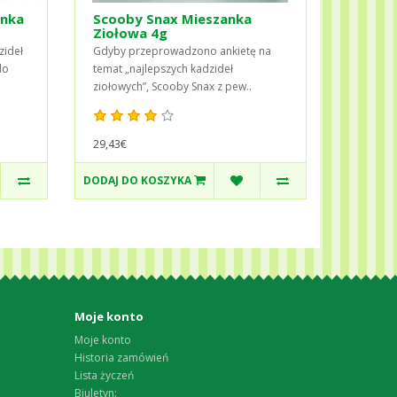
anka
Scooby Snax Mieszanka
Ziołowa 4g
zideł
Gdyby przeprowadzono ankietę na
do
temat „najlepszych kadzideł
ziołowych”, Scooby Snax z pew..
29,43€
DODAJ DO KOSZYKA
Moje konto
Moje konto
Historia zamówień
Lista życzeń
Biuletyn: