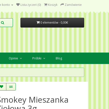
e konto
Lista życzeń (0)
Koszyk
Zamówienie
0 elementów - 0,00€
Opinie
Próbki
Blog
Smokey Mieszanka
Ziołowa 3g