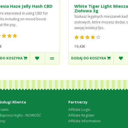
sia Haze Jelly Hash CBD
White Tiger Light Miesz
Ziołowa 3g
’re interested in using CBD for
Szukasz legalnych mieszanek kad
its including on mood boost
ziołowych, które możesz dodać 
t the psy..
swojej kolekcji?Jeś..
19,43€
€
 DO KOSZYKA
DODAJ DO KOSZYKA
bsługi Klienta
Partnerzy
 nami
Affiliate Login
 Express Highs - NOWOŚĆ
Affiliate Register
ony
Affiliate Information