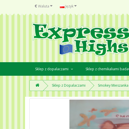
€
Waluta
Język
Sklep z dopalaczami
Sklep z chemikaliami bad
Sklep z Dopalaczami
Smokey Mieszanka