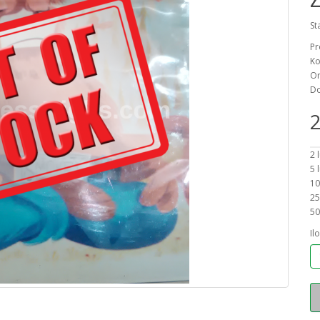
St
Pr
Ko
On
Do
2
2 
5 
10
25
50
Il