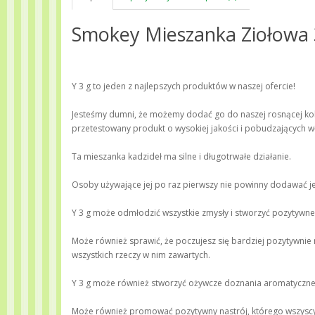
Smokey Mieszanka Ziołowa
Y 3 g to jeden z najlepszych produktów w naszej ofercie!
Jesteśmy dumni, że możemy dodać go do naszej rosnącej kol
przetestowany produkt o wysokiej jakości i pobudzających w
Ta mieszanka kadzideł ma silne i długotrwałe działanie.
Osoby używające jej po raz pierwszy nie powinny dodawać jej 
Y 3 g może odmłodzić wszystkie zmysły i stworzyć pozytywne
Może również sprawić, że poczujesz się bardziej pozytywnie
wszystkich rzeczy w nim zawartych.
Y 3 g może również stworzyć ożywcze doznania aromatyczne 
Może również promować pozytywny nastrój, którego wszyscy