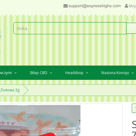
Moj
awczymi
Sklep CBD
Headshop
Nasiona Konopi
 Ziołowa 3g