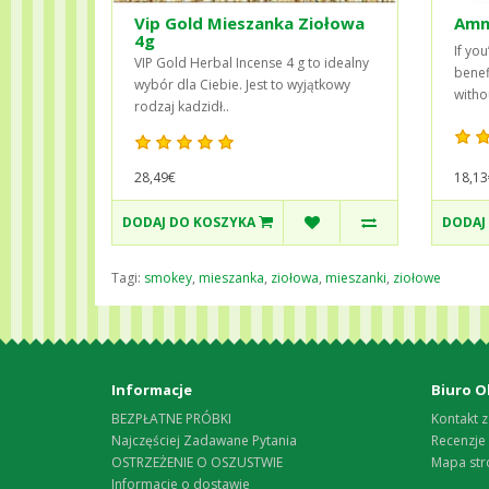
Vip Gold Mieszanka Ziołowa
Amne
4g
If you
VIP Gold Herbal Incense 4 g to idealny
benef
wybór dla Ciebie. Jest to wyjątkowy
withou
rodzaj kadzidł..
28,49€
18,13
DODAJ DO KOSZYKA
DODAJ
Tagi:
smokey
,
mieszanka
,
ziołowa
,
mieszanki
,
ziołowe
Informacje
Biuro O
BEZPŁATNE PRÓBKI
Kontakt z
Najczęściej Zadawane Pytania
Recenzje
OSTRZEŻENIE O OSZUSTWIE
Mapa str
Informacje o dostawie