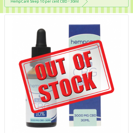
HempCare Sleep 10 per cent CBD - 30ml