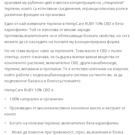
красивия му рубинен цвят и висока концентрация на „специални“
терпени, които са естествени съединения, играещи ключова роля в
различни функции на организма.
Един от най-изявените терпени в HempCare RUBY 10% CBD е бета-
кариофилен. Той се използва от векове заради
противовъзпалителните си и облекчаващи болката свойства, но сега
можете да се насладите на ползите му в концентрирана форма.
Но не става въпрос само за терпените. Това масло е CBD с пълен
спектър, което означава, че съдържа всички важни вещества от
конопеното растение, включително CBD, други канабиноиди,
терпени, витамини и протеини. То е естествен източник на енергия,
който работи с ендоканабиноидната система на тялото ви, за да
подпомогне баланса и благосъстоянието.
HempCare RUBY 10% CBD е:
•
100% натурален и органичен
•
Произведен от висококачествено конопено масло и екстракт от
коноп
•
Богато на полезни терпени, включително бета-кариофилен
•
Може да помогне при тревожност, стрес, възпаления и болка