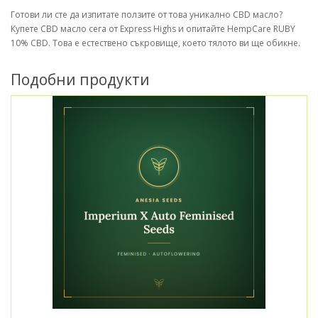
Готови ли сте да изпитате ползите от това уникално CBD масло?
Купете CBD масло сега от Express Highs и опитайте HempCare RUBY
10% CBD. Това е естествено съкровище, което тялото ви ще обикне.
Подобни продукти