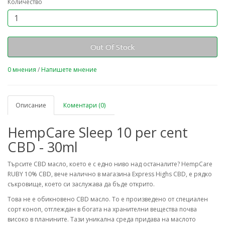
Количество
Out Of Stock
0 мнения
/
Напишете мнение
Описание
Коментари (0)
HempCare Sleep 10 per cent
CBD - 30ml
Търсите CBD масло, което е с едно ниво над останалите? HempCare
RUBY 10% CBD, вече налично в магазина Express Highs CBD, е рядко
съкровище, което си заслужава да бъде открито.
Това не е обикновено CBD масло. То е произведено от специален
сорт коноп, отглеждан в богата на хранителни вещества почва
високо в планините. Тази уникална среда придава на маслото