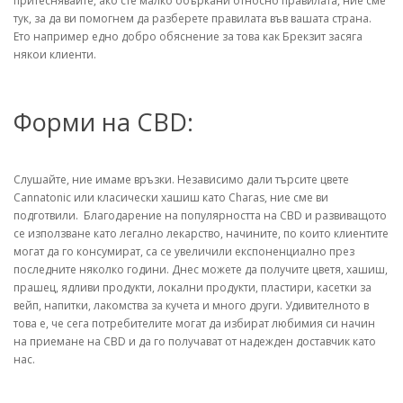
притеснявайте, ако сте малко объркани относно правилата, ние сме
тук, за да ви помогнем да разберете правилата във вашата страна.
Ето например едно добро обяснение за това как Брекзит засяга
някои клиенти.
Форми на CBD:
Слушайте, ние имаме връзки. Независимо дали търсите цвете
Cannatonic или класически хашиш като Charas, ние сме ви
подготвили. Благодарение на популярността на CBD и развиващото
се използване като легално лекарство, начините, по които клиентите
могат да го консумират, са се увеличили експоненциално през
последните няколко години. Днес можете да получите цветя, хашиш,
прашец, ядливи продукти, локални продукти, пластири, касетки за
вейп, напитки, лакомства за кучета и много други. Удивителното в
това е, че сега потребителите могат да избират любимия си начин
на приемане на CBD и да го получават от надежден доставчик като
нас.