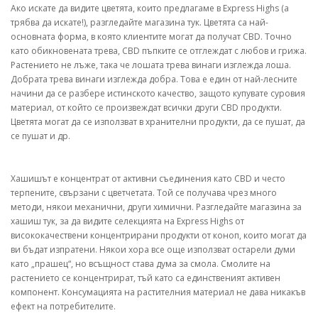
Ако искате да видите цветята, които предлагаме в Express Highs (а
трябва да искате!), разгледайте магазина тук. Цветята са най-
основната форма, в която клиентите могат да получат CBD. Точно
като обикновената трева, CBD пъпките се отглеждат с любов и грижа.
Растението не лъже, така че лошата трева винаги изглежда лоша.
Добрата трева винаги изглежда добра. Това е един от най-лесните
начини да се разбере истинското качество, защото купувате суровия
материал, от който се произвеждат всички други CBD продукти.
Цветята могат да се използват в хранителни продукти, да се пушат, да
се пушат и др.
Хашишът е концентрат от активни съединения като CBD и често
терпените, свързани с цветчетата. Той се получава чрез много
методи, някои механични, други химични. Разгледайте магазина за
хашиш тук, за да видите селекцията на Express Highs от
висококачествени концентрирани продукти от коноп, които могат да
ви бъдат изпратени. Някои хора все още използват остарели думи
като „прашец“, но всъщност става дума за смола. Смолите на
растението се концентрират, тъй като са единственият активен
компонент. Консумацията на растителния материал не дава никакъв
ефект на потребителите.