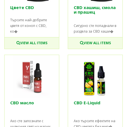
Цвете CBD
CBD хашиш, смола
и прашец
Търсите най-добрите
цветя от коноп с CBD,
Сигурно сте попаднали в
ко�
раздела за CBD хаши�
VIEW ALL ITEMS
VIEW ALL ITEMS
CBD масло
CBD E-Liquid
Ако сте запознати с
Ако търсите ефектите на
чудесния свят на марих
CBD цветята без мир�