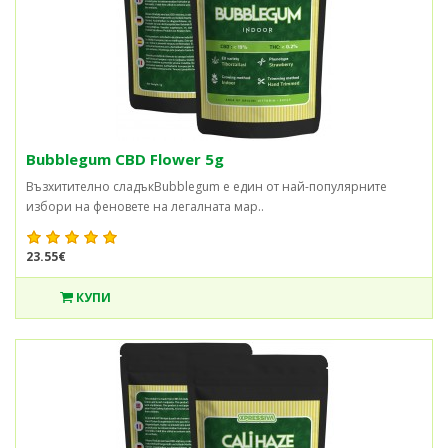
Bubblegum CBD Flower 5g
Възхитително сладъкBubblegum е един от най-популярните
избори на феновете на легалната мар..
23.55€
КУПИ