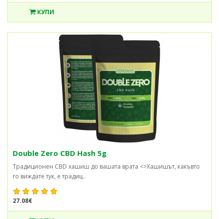
КУПИ
Double Zero CBD Hash 5g
Традиционен CBD хашиш до вашата врата <>Хашишът, какъвто
го виждате тук, е традиц..
27.08€