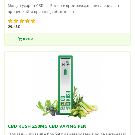
Мощен удар от CBD Ice Rocks се произвеждат чрез специален
процес, който превръща обикновен..
29.43€
КУПИ
CBD KUSH 250MG CBD VAPING PEN
„Този OG Kush вейп е бомба! Има невероятен вкус и наистина ми