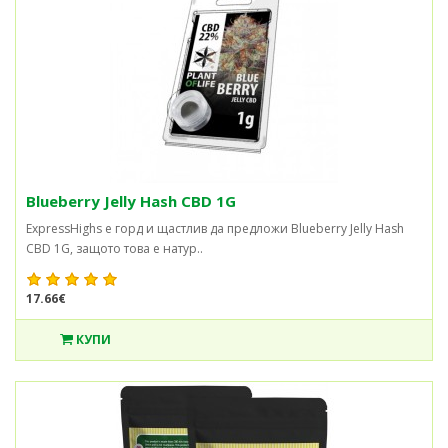
Blueberry Jelly Hash CBD 1G
ExpressHighs е горд и щастлив да предложи Blueberry Jelly Hash
CBD 1G, защото това е натур..
17.66€
КУПИ