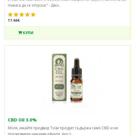
помага да се отпусна.“ - Джо..
17.66€
КУПИ
CBD Oil 3.0%
Моля, имайте предвид: Този продукт съдържа само CBD и не
предизвиква никакви ефекти. Ако т..