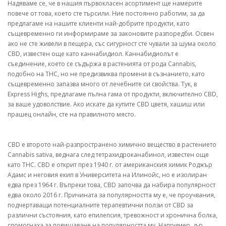
Надяваме се, че в нашия първокласен асортимент ще намерите
повече от това, което сте търсили. Ние постоянно работим, за да
предлагаме на нашите клиенти най-добрите продукти, като
същевременно ги информираме за законовите разпоредби. Освен
ако не сте живели в пещера, със сигурност сте чували за шума около
CBD, известен още като каннабидиол. Каннабидиолът е
съединение, което се съдържа в растенията от рода Cannabis,
подобно на THC, но не предизвиква промени в съзнанието, като
същевременно запазва много от лечебните си свойства. Тук, в
Express Highs, предлагаме пълна гама от продукти, включително CBD,
за ваше удоволствие. Ако искате да купите CBD цветя, хашиш или
прашец онлайн, сте на правилното място.
CBD е второто най-разпространено химично вещество в растението
Cannabis sativa, веднага след тетрахидроканабинол, известен още
като THC. CBD е открит през 1940 г. от американския химик Роджър
Адамс и неговия екип в Университета на Илинойс, но е изолиран
едва през 1964 г. Въпреки това, CBD започва да набира популярност
едва около 2016 г. Причината за популярността му е, че проучвания,
подчертаващи потенциалните терапевтични ползи от CBD за
различни състояния, като епилепсия, тревожност и хронична болка,
спомогнаха за повишаване на популярността му. Например, д-р