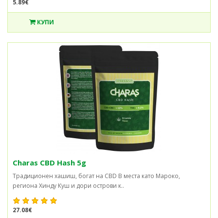
5.89€
КУПИ
Charas CBD Hash 5g
Традиционен хашиш, богат на CBD В места като Мароко,
региона Хинду Куш и дори острови к..
27.08€