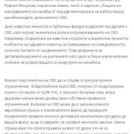
Рафаел Мешулам, израелски химик, често е наричан „бащата на
изследванията на канабиса“ поради пионерската си работа върху
канабиноидите, включително CBD.
Днес известни личности и публични фигури подкрепят продуктите с
CBD, като играят значителна роля в популяризирането на CBD.
Например, подкрепата на известни спортисти и влиятелни личности
в областта на здравето помогна за повишаване на осведомеността
относно ползите от съединението. Това допринесе за
дестигматизирането на растението като цяло и беше изключително
полезно за разрастващата се индустрия на канабиса.
Всичко това помогна на CBD да се отърве от регулаторните
ограничения. В Европейския съюз CBD, получен от индустриален
коноп с по-малко от 0,2% THC, е законен. Въпреки това, всяка
държава-членка може да има свои собствени правила и
ограничения. Въпреки че CBD може да е законен в много
европейски страни, е изключително важно да проверите
конкретните правила относно доставката на конопени продукти до
вашата врата, за да се уверите, че спазвате местните закони. Някои
страни имат по-строги правила за внос от други. Но не се