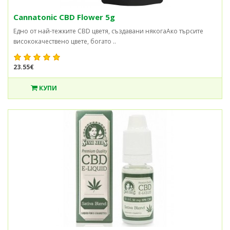
Cannatonic CBD Flower 5g
Едно от най-тежките CBD цветя, създавани някогаАко търсите
висококачествено цвете, богато ..
23.55€
КУПИ