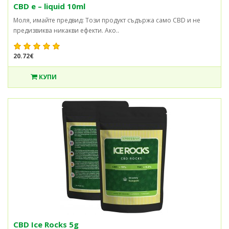
CBD e – liquid 10ml
Моля, имайте предвид: Този продукт съдържа само CBD и не
предизвиква никакви ефекти. Ако..
20.72€
КУПИ
CBD Ice Rocks 5g