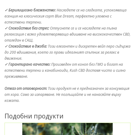
✓ Берилициозно блаженство:
Насладете се на сладката, успокояваща
есенция на класическия сорт Blue Dream, перфектно уловена с
естествени терпени.
✓ Спокойствие без стрес:
Отпуснете се и се насладете на пълна
релаксация с всяко удовлетворяващо вдишване на висококачествен CBD,
отгледан в САЩ.
✓ Спокойствие в джоба:
Този елегантен и дискретен вейп перо съдържа
до 200 вдишвания, което го прави идеалният спътник за релакс в
движение.
✓ Гарантирано качество:
Произведен от коноп без ГМО и богат на
естествени терпени и канабиноиди, Kush CBD доставя чисто и силно
преживяване.
Отказ от отговорност:
Този продукт не е предназначен за консумация
от хора. Само за изпаряване. Не поглъщайте и не нанасяйте върху
кожата.
Подобни продукти