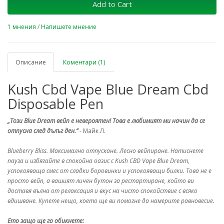
Add to Cart
1 мнения
/
Напишете мнение
Описание
Коментари (1)
Kush Cbd Vape Blue Dream Cbd
Disposable Pen
„Този Blue Dream вейп е невероятен! Това е любимият ми начин да се
отпусна след дълъг ден.“
- Майк Л.
Blueberry Bliss. Максимално отпускане. Лесно вейпиране. Натиснете
пауза и избягайте в спокойна оазис с Kush CBD Vape Blue Dream,
успокояваща смес от сладки боровинки и успокояващи билки. Това не е
просто вейп, а вашият личен бутон за рестартиране, който ви
доставя вълна от релаксация и вкус на чисто спокойствие с всяко
вдишване. Купете нещо, което ще ви помогне да намерите равновесие.
Ето защо ще го обикнете: