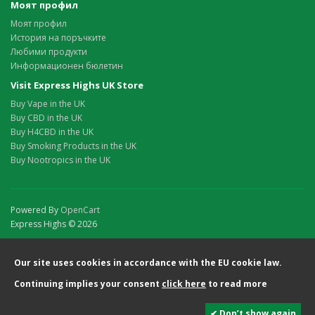
Моят профил
Моят профил
История на поръчките
Любими продукти
Информационен бюлетин
Visit Express Highs UK Store
Buy Vape in the UK
Buy CBD in the UK
Buy H4CBD in the UK
Buy Smoking Products in the UK
Buy Nootropics in the UK
Powered By
OpenCart
Express Highs © 2026
Our site uses cookies in accordance with the EU cookie law.
Continuing implies your consent
click here
to read more
✔ Don’t show again