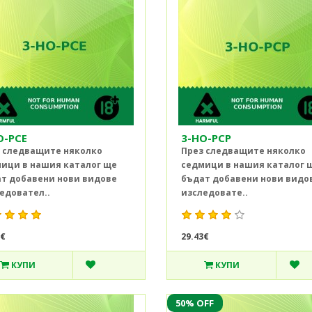
O-PCE
3-HO-PCP
 следващите няколко
През следващите няколко
ици в нашия каталог ще
седмици в нашия каталог 
т добавени нови видове
бъдат добавени нови видо
едовател..
изследовате..
0€
29.43€
КУПИ
КУПИ
50% OFF