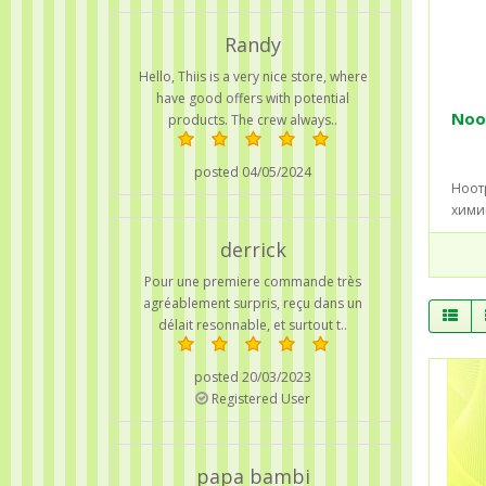
Randy
Hello, Thiis is a very nice store, where
have good offers with potential
Noo
products. The crew always..
posted 04/05/2024
Ноот
хим
derrick
Pour une premiere commande très
agréablement surpris, reçu dans un
délait resonnable, et surtout t..
posted 20/03/2023
Registered User
papa bambi