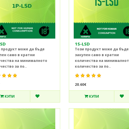
LSD
1S-LSD
 продукт може да бъде
Този продукт може да бъде
пен само в кратни
закупен само в кратни
чества на минималното
количества на минимално
чество за по..
количество за по..
€
20.60€
КУПИ
КУПИ