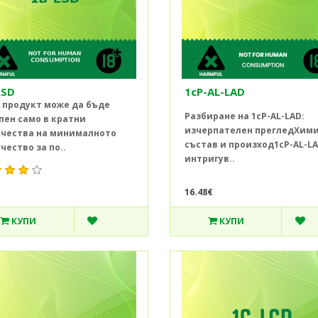
LSD
1cP-AL-LAD
 продукт може да бъде
Разбиране на 1cP-AL-LAD:
пен само в кратни
изчерпателен прегледХим
чества на минималното
състав и произход1cP-AL-LA
чество за по..
интригув..
€
16.48€
КУПИ
КУПИ