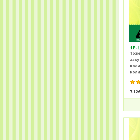
1P-
Този
заку
коли
коли
7.12