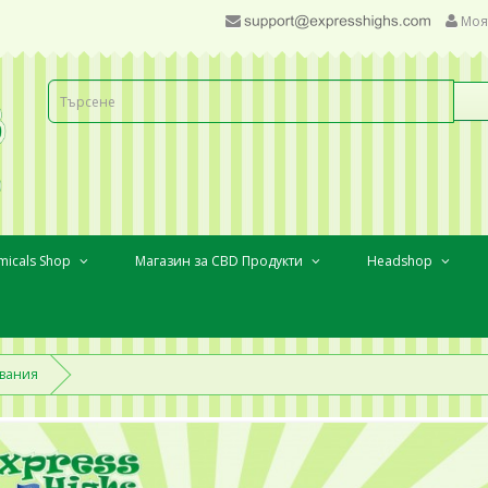
Моя
micals Shop
Магазин за CBD Продукти
Headshop
двания