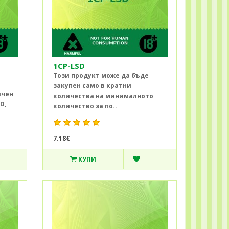
1CP-LSD
Този продукт може да бъде
закупен само в кратни
ичен
количества на минималното
D,
количество за по..
7.18€
КУПИ