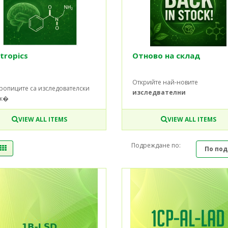
tropics
Отново на склад
Открийте най-новите
ропиците са изследователски
изследвателни
ик�
VIEW ALL ITEMS
VIEW ALL ITEMS
Подреждане по: