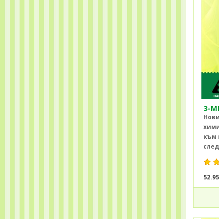
3-M
Нови
хими
към 
след
52.9