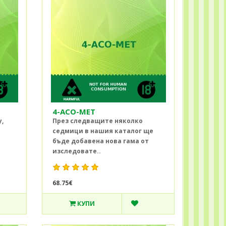
4-ACO-MET
y,
През следващите няколко
седмици в нашия каталог ще
бъде добавена нова гама от
изследовате..
68.75€
КУПИ