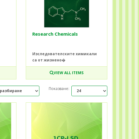
Research Chemicals
Изследователските химикали
са от жизнено�
VIEW ALL ITEMS
Показване: