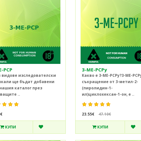
E-PCP
3-ME-PCPy
 видове изследователски
Какво е 3-ME-PCPy?3-ME-PCP
кали ще бъдат добавени
съкращение от 3-метил-2-
нашия каталог през
(пиролидин-1-
ващите ..
ил)циклохексан-1-он, е ..
5€
23.55€
47.10€
КУПИ
КУПИ