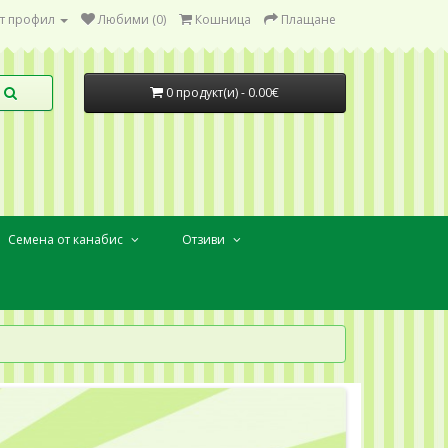
т профил
Любими (0)
Кошница
Плащане
0 продукт(и) - 0.00€
Семена от канабис
Отзиви