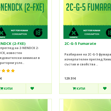
ENDCK (2-FXE)
2C-G-5 Fumarate
преглед на 2-NENDCK 2-
CK, известен
Разбиране на 2C-G-5 фумара
едователски химикал в
изчерпателен преглед Хим
раторни усло..
състав и свойства ..
9€
129.51€
КУПИ
КУПИ