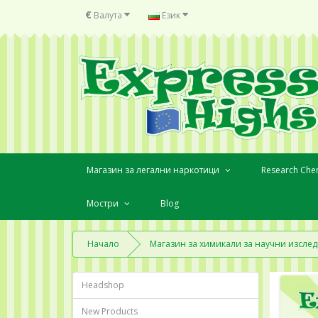
€
Валута
Език
Магазин за легални наркотици
Research Che
Мостри
Blog
Начало
Магазин за химикали за научни изсле
Headshop
New Products