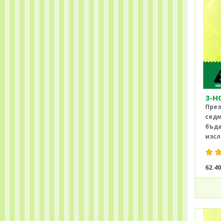
3-H
През
седм
бъда
изсл
62.4