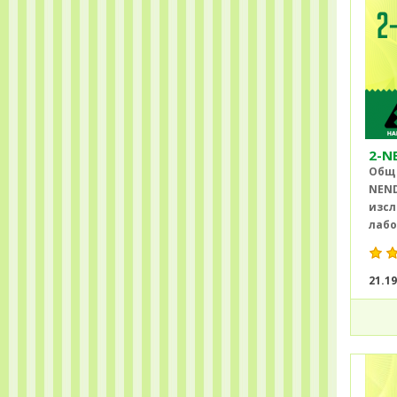
2-N
Общ 
NEND
изсл
лабо
21.1