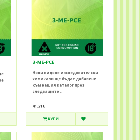
3-ME-PCE
Нови видове изследователски
ще
химикали ще бъдат добавени
ве
към нашия каталог през
следващите ..
41.21€
КУПИ