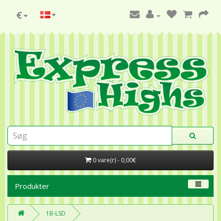
€
0 vare(r) - 0,00€
Produkter
1B-LSD