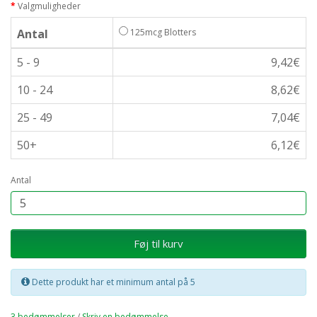
Valgmuligheder
Antal
125mcg Blotters
5 - 9
9,42€
10 - 24
8,62€
25 - 49
7,04€
50+
6,12€
Antal
Føj til kurv
Dette produkt har et minimum antal på 5
3 bedømmelser
/
Skriv en bedømmelse