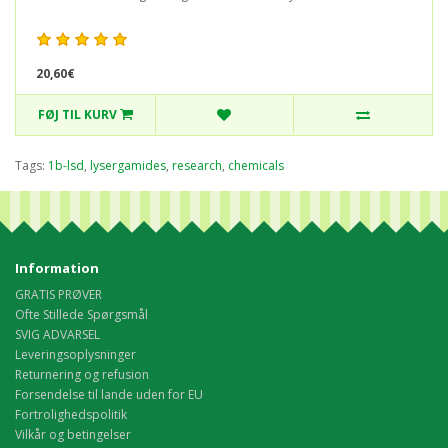
20,60€
FØJ TIL KURV
Tags:
1b-lsd
,
lysergamides
,
research
,
chemicals
Information
GRATIS PRØVER
Ofte Stillede Spørgsmål
SVIG ADVARSEL
Leveringsoplysninger
Returnering og refusion
Forsendelse til lande uden for EU
Fortrolighedspolitik
Vilkår og betingelser