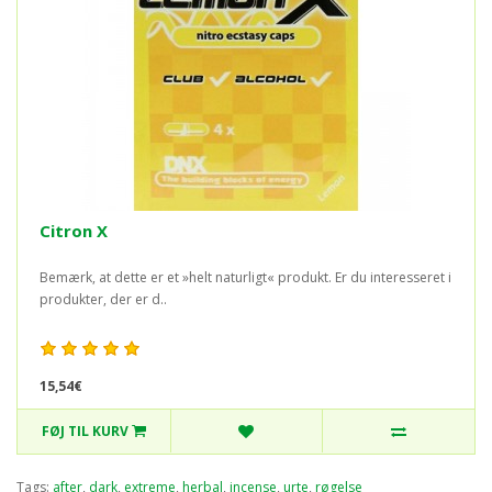
Citron X
Bemærk, at dette er et »helt naturligt« produkt. Er du interesseret i
produkter, der er d..
15,54€
FØJ TIL KURV
Tags:
after
,
dark
,
extreme
,
herbal
,
incense
,
urte
,
røgelse