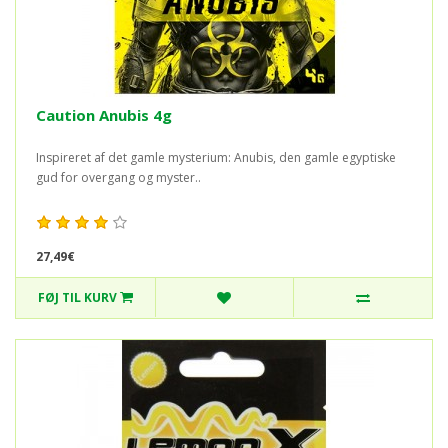
Caution Anubis 4g
Inspireret af det gamle mysterium: Anubis, den gamle egyptiske
gud for overgang og myster..
27,49€
FØJ TIL KURV