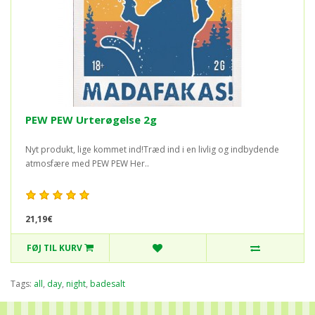
PEW PEW Urterøgelse 2g
Nyt produkt, lige kommet ind!Træd ind i en livlig og indbydende
atmosfære med PEW PEW Her..
21,19€
FØJ TIL KURV
Tags:
all
,
day
,
night
,
badesalt