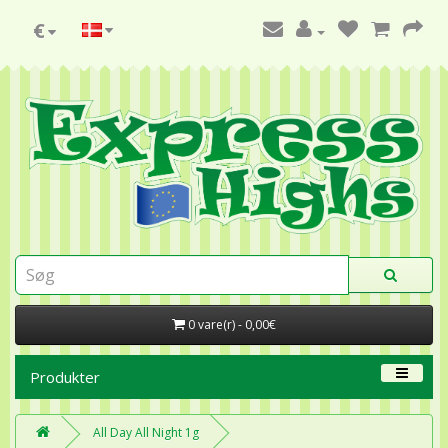
€
0 vare(r) - 0,00€
Produkter
All Day All Night 1g