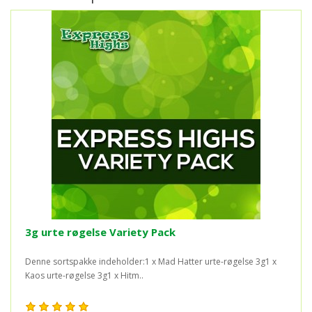
3g urte røgelse Variety Pack
Denne sortspakke indeholder:1 x Mad Hatter urte-røgelse 3g1 x
Kaos urte-røgelse 3g1 x Hitm..