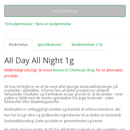
Out Of Stock
10 bedømmelser
/
Skriv en bedømmelse
Beskrivelse
Specifikationer
Bedømmelser (10)
All Day All Night 1g
Midlertidigt udsolgt. Se vores
Research Chemicals Shop
for et alternativt
produkt.
All Day All Night er en af de mest efterspurgte badesaltblandinger på
markedet i øjeblikket. Erfarne fans af dette produkt har afsløret
fantastiske resultater og fremhævet et par grunde til, at de ønsker
. Hver
pakke er fyldt med de sunde egenskaber fra ægte badesalt – uden
fyldstoffer eller tilsætningsstoffer.
Badesaltet er omhyggeligt udviklet og blandet af erfarne kemikere, der
kun har brugt sikre og godkendte ingredienser til at skabe en fantastisk
badesaltblanding. Dette produkt er gennemtestet og bevist.
At vælge Express Highs til All Day All Night badesalt er det perfekte valg,