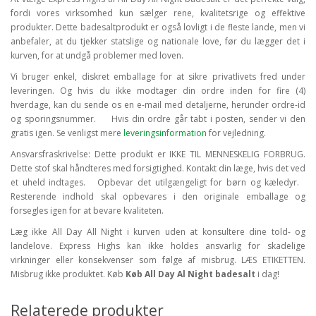
fordi vores virksomhed kun sælger rene, kvalitetsrige og effektive
produkter. Dette badesaltprodukt er også lovligt i de fleste lande, men vi
anbefaler, at du tjekker statslige og nationale love, før du lægger det i
kurven, for at undgå problemer med loven.
Vi bruger enkel, diskret emballage for at sikre privatlivets fred under
leveringen. Og hvis du ikke modtager din ordre inden for fire (4)
hverdage, kan du sende os en e-mail med detaljerne, herunder ordre-id
og sporingsnummer.
Hvis din ordre går tabt i posten, sender vi den
gratis igen. Se venligst mere
leveringsinformation
for vejledning.
Ansvarsfraskrivelse: Dette produkt er IKKE TIL MENNESKELIG FORBRUG.
Dette stof skal håndteres med forsigtighed. Kontakt din læge, hvis det ved
et uheld indtages.
Opbevar det utilgængeligt for børn og kæledyr.
Resterende indhold skal opbevares i den originale emballage og
forsegles igen for at bevare kvaliteten.
Læg ikke All Day All Night i kurven uden at konsultere dine told- og
landelove. Express Highs kan ikke holdes ansvarlig for skadelige
virkninger eller konsekvenser som følge af misbrug. LÆS ETIKETTEN.
Misbrug ikke produktet. Køb
Køb All Day Al Night badesalt
i dag!
Relaterede produkter