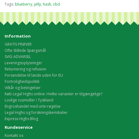
Tags:
blueberry
,
jelly
,
hash
,
cbd
Information
GRATIS PRØVER
Ofte Stillede Spørgsmål
SVIG ADVARSEL
Leveringsoplysninger
Returnering og refusion
Forsendelse til lande uden for EU
Fortrolighedspolitik
Vilkår og betingelser
Køb Legal Highs online: Hvilke varianter er tilgængelige?
Lovlige rusmidler i Tyskland
Engroshandel med urte-røgelse
Legal Highs og forskningskemikalier
Express Highs Blog
Kundeservice
Kontakt os