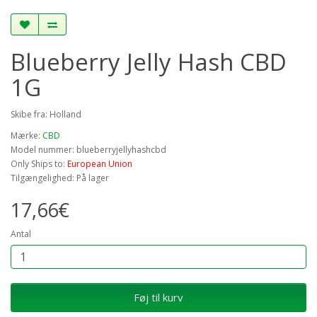
Blueberry Jelly Hash CBD
1G
Skibe fra: Holland
Mærke:
CBD
Model nummer: blueberryjellyhashcbd
Only Ships to:
European Union
Tilgængelighed: På lager
17,66€
Antal
Føj til kurv