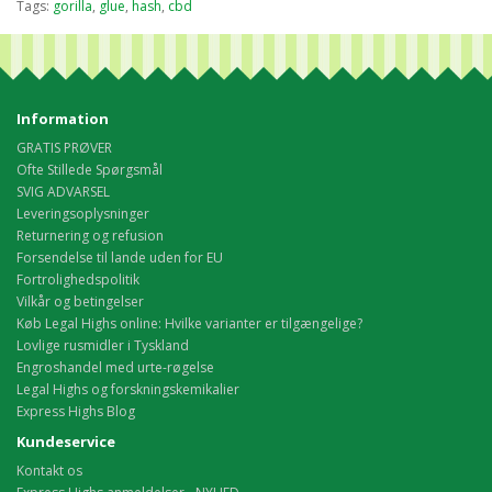
Tags:
gorilla
,
glue
,
hash
,
cbd
Information
GRATIS PRØVER
Ofte Stillede Spørgsmål
SVIG ADVARSEL
Leveringsoplysninger
Returnering og refusion
Forsendelse til lande uden for EU
Fortrolighedspolitik
Vilkår og betingelser
Køb Legal Highs online: Hvilke varianter er tilgængelige?
Lovlige rusmidler i Tyskland
Engroshandel med urte-røgelse
Legal Highs og forskningskemikalier
Express Highs Blog
Kundeservice
Kontakt os