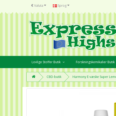
€
Valuta
Sprog
Lovlige Stoffer Butik
Forskningskemikalier Butik
CBD-butik
Harmony E-væske Super Lem