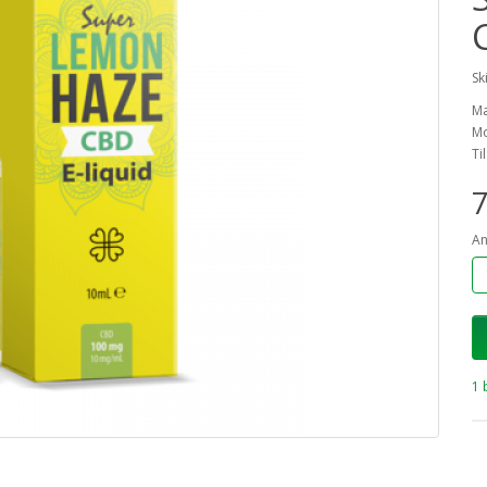
Sk
M
Mo
Ti
7
An
1 