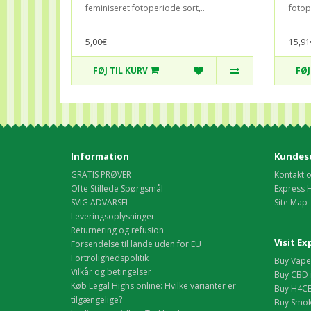
feminiseret fotoperiode sort,..
fotop
5,00€
15,91
FØJ TIL KURV
FØJ
Information
Kundese
GRATIS PRØVER
Kontakt 
Ofte Stillede Spørgsmål
Express 
SVIG ADVARSEL
Site Map
Leveringsoplysninger
Returnering og refusion
Visit E
Forsendelse til lande uden for EU
Fortrolighedspolitik
Buy Vape 
Vilkår og betingelser
Buy CBD 
Køb Legal Highs online: Hvilke varianter er
Buy H4CB
tilgængelige?
Buy Smok