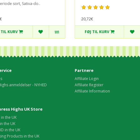
eriode sort, Sativa-do..
€
20,72€
 TIL KURV
FØJ TIL KURV
rvice
Partnere
os
Affiliate Login
Highs anmeldelser - NYHED
Affiliate Register
Affiliate Information
xpress Highs UK Store
in the UK
in the UK
D in the UK
ing Products in the UK