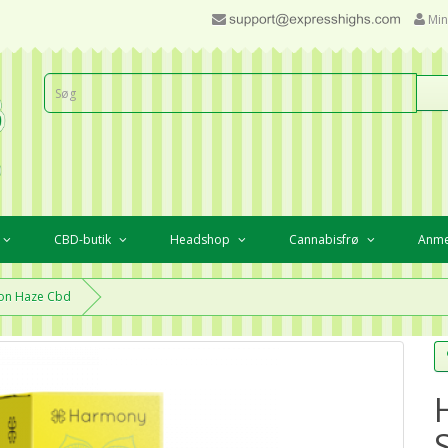
Min
CBD-butik
Headshop
Cannabisfrø
Anme
on Haze Cbd