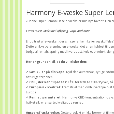
Harmony E-væske Super L
»Denne Super Lemon Haze e-væske er min nye favorit! Den 
Citrus Burst.
Maksimal afkøling.
Vape Authentic.
Er du træt af e-væsker, der smager af kemikalier og skuffe
Dette er ikke bare endnu en e-væske; det er en hyldest til de
bølge af ren afslapning med hvert pust. Køb et produkt, der 
Her er grunden til, at du vil elske den:
✓ Sæt kulør på din vape:
Nyd den autentiske, syrlige sød
naturlige terpener.
✓ Chill, der kan tilpasses:
Fås i forskellige CBD-styrker, så
✓ Europæisk kvalitet:
Fremstillet med omhu ved hjælp af C
Europa.
✓ Renhed garanteret:
Harmonys CBD-koncentration og -sa
hvilket sikrer ensartet kvalitet og renhed.
Ansvarsfraskrivelse:
Dette produkt er ikke beregnet til m