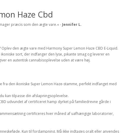
emon Haze Cbd
smager præcis som den ægte vare.« -
Jennifer L.
lse? Oplev den ægte vare med Harmony Super Lemon Haze CBD E-Liquid.
n ikoniske sort, der indfanger den lyse, pikante smag og leverer en
giver en autentisk cannabisoplevelse uden at være høj.
me fra den ikoniske Super Lemon Haze-stamme, perfekt indfanget med
 du kan tilpasse din afslapningsoplevelse.
BD udvundet af certificeret hamp dyrket på familiedrevne gårde i
mmensætning certificeres hver måned af uafhængige laboratorier,
enneskeføde. Kun til fordampning. Må ikke indtages oralt eller anvendes