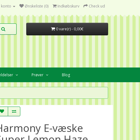
 konto
Ønskeliste (0)
Indkøbskurv
Check ud
0 vare(r) - 0,00€
ldelser
Prøver
Blog
Harmony E-væske
Super Lemon Haze