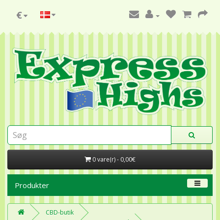
€
0 vare(r) - 0,00€
Produkter
CBD-butik