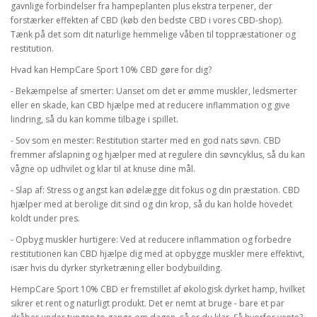
gavnlige forbindelser fra hampeplanten plus ekstra terpener, der
forstærker effekten af CBD (køb den bedste CBD i vores CBD-shop).
Tænk på det som dit naturlige hemmelige våben til toppræstationer og
restitution.
Hvad kan HempCare Sport 10% CBD gøre for dig?
- Bekæmpelse af smerter: Uanset om det er ømme muskler, ledsmerter
eller en skade, kan CBD hjælpe med at reducere inflammation og give
lindring, så du kan komme tilbage i spillet.
- Sov som en mester: Restitution starter med en god nats søvn. CBD
fremmer afslapning og hjælper med at regulere din søvncyklus, så du kan
vågne op udhvilet og klar til at knuse dine mål.
- Slap af: Stress og angst kan ødelægge dit fokus og din præstation. CBD
hjælper med at berolige dit sind og din krop, så du kan holde hovedet
koldt under pres.
- Opbyg muskler hurtigere: Ved at reducere inflammation og forbedre
restitutionen kan CBD hjælpe dig med at opbygge muskler mere effektivt,
især hvis du dyrker styrketræning eller bodybuilding.
HempCare Sport 10% CBD er fremstillet af økologisk dyrket hamp, hvilket
sikrer et rent og naturligt produkt. Det er nemt at bruge - bare et par