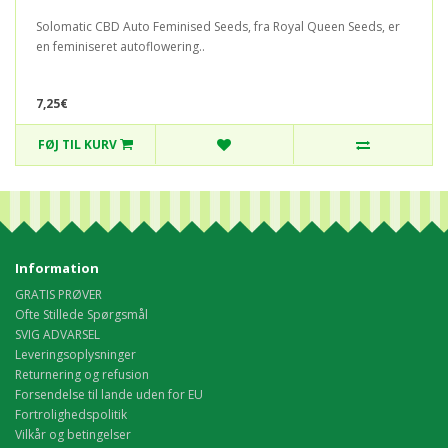
Solomatic CBD Auto Feminised Seeds, fra Royal Queen Seeds, er
en feminiseret autoflowering..
7,25€
FØJ TIL KURV
Information
GRATIS PRØVER
Ofte Stillede Spørgsmål
SVIG ADVARSEL
Leveringsoplysninger
Returnering og refusion
Forsendelse til lande uden for EU
Fortrolighedspolitik
Vilkår og betingelser