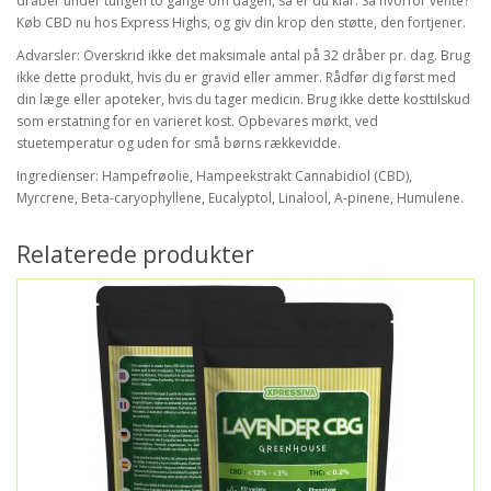
dråber under tungen to gange om dagen, så er du klar. Så hvorfor vente?
Køb CBD nu hos Express Highs, og giv din krop den støtte, den fortjener.
Advarsler: Overskrid ikke det maksimale antal på 32 dråber pr. dag. Brug
ikke dette produkt, hvis du er gravid eller ammer. Rådfør dig først med
din læge eller apoteker, hvis du tager medicin. Brug ikke dette kosttilskud
som erstatning for en varieret kost. Opbevares mørkt, ved
stuetemperatur og uden for små børns rækkevidde.
Ingredienser: Hampefrøolie, Hampeekstrakt Cannabidiol (CBD),
Myrcrene, Beta-caryophyllene, Eucalyptol, Linalool, A-pinene, Humulene.
Relaterede produkter