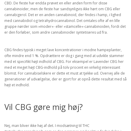
CBD. De fleste har endda prøvet en eller anden form for disse
cannabinoider, men de fleste har sandsynligvis ikke hørt om CBG eller
cannabigerol. Det er en anden cannabinoid, der findes i hamp, i lighed
med cannabidiol og tetrahydrocannabinol. Det omtales ofte af en lille
gruppe nørder som »moder«- eller »stamcelle«-cannabinoiden, fordi det
er den forløber, som andre cannabinoider syntetiseres ud fra.
CBG findes typisk i meget lave koncentrationer i modne hampeplanter,
ofte mindre end 1 %. Opdrættere er dog i gang med at udvikle stammer
med et specifikt højt indhold af CBG. For eksempel er Lavender CBG her
med et meget højt CBG-indhold på tolv procent en virkelig interessant
blomst. For cannabiselskere er dette et must at tjekke ud. Overvej alle de
generationer af udvælgelse, der er gjort for at opnå dette resultat med så
højt et indhold.
Vil CBG gøre mig høj?
Nej, man bliver ikke høj af det. I modsætning til THC