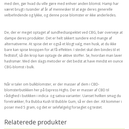
med den, gør hvad du ville gøre med enhver anden blomst. Hamp har
været brugt i tusinder af år af mennesker til at øge deres generelle
velbefindende og lykke, og denne pose blomster er ikke anderledes.
De, der er meget optaget af sundhedsaspektet ved CBG, bør overveje at
dampe deres produkter. Det er helt sikkert sundere end mange af
alternativerne. At spise det er også et klogt valg, men husk, at du ikke
bare kan spise knoppen for at få effekten. I stedet skal den bindes til et
fedtstof, så din krop kan optage de aktive stoffer. Se, hvordan man laver
hashsmør. Med den slags metoder er det bedst at have mindst en ounce
CBG-blomst i bulk.
Når vi taler om bulkblomster, er der masser af dem i CBD-
blomsterbutikken her på Express Highs. Der er masser af CBD til
rådighed i butikken i indica- og sativa-varianter. Uanset hvilken smag du
foretrækker, fra Bubba Kush til Bubble Gum, så er den der. Alt kommer i
poser med 5 gram, og det er selvfølgelig forseglet og testet.
Relaterede produkter