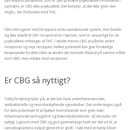
(tetrahydrocannabinol), som er den primære psykoaktive forbindelse i
cannabis, er CBG ikke-psykoaktivt. Det betyder, at det ikke giver den
»high«, der forbindes med THC.
CBG interagerer med kroppens endocannabinoide system, men binder
sig ikke stærkt til CB1-receptorerne i hjernen, som er ansvarlige for de
psykoaktive virkninger af THC. I stedet menes CBG at påvirke andre
receptorer og veje i kroppen, hvilket potentielt kan give forskellige
terapeutiske fordele uden at ændre din mentale tilstand på samme måde
som CBD, men måske med variationer.
Er CBG så nyttigt?
Tidlig forskning tyder på, at det kan have antiinflammatoriske,
antibakterielle og neurobeskyttende egenskaber. Det undersøges også
for dets potentiale til at hjælpe med tilstande som grøn stær,
inflammatorisk tarmsygdom og blæredysfunktioner, så det lyder ret
nyttigt. Ligesom med CBD og god gammeldags hash ser det ud til, at
cannabisplantens output generelt er godt. I takt med at hamp bliver