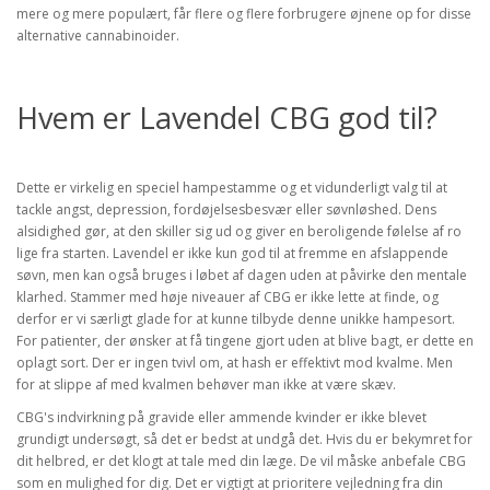
mere og mere populært, får flere og flere forbrugere øjnene op for disse
alternative cannabinoider.
Hvem er Lavendel CBG god til?
Dette er virkelig en speciel hampestamme og et vidunderligt valg til at
tackle angst, depression, fordøjelsesbesvær eller søvnløshed. Dens
alsidighed gør, at den skiller sig ud og giver en beroligende følelse af ro
lige fra starten. Lavendel er ikke kun god til at fremme en afslappende
søvn, men kan også bruges i løbet af dagen uden at påvirke den mentale
klarhed. Stammer med høje niveauer af CBG er ikke lette at finde, og
derfor er vi særligt glade for at kunne tilbyde denne unikke hampesort.
For patienter, der ønsker at få tingene gjort uden at blive bagt, er dette en
oplagt sort. Der er ingen tvivl om, at hash er effektivt mod kvalme. Men
for at slippe af med kvalmen behøver man ikke at være skæv.
CBG's indvirkning på gravide eller ammende kvinder er ikke blevet
grundigt undersøgt, så det er bedst at undgå det. Hvis du er bekymret for
dit helbred, er det klogt at tale med din læge. De vil måske anbefale CBG
som en mulighed for dig. Det er vigtigt at prioritere vejledning fra din