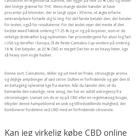
cannatonic en legendarisk stamme, der ligger på hele 20 % CBD og under
den lovlige grænse for THC. Mens mange steder hævder at have
procenter på blomster, der er langt oppe i 30'erne, vil ægte erfarne
veterandyrkere fortælle dig to ting: For det første betaler den, der betaler
for testen, også for resultaterne. For det andet vejer det meste af den
bedste weed faktisk omkring 17-25 % og er rig på terpener, som er de
virkelige drivkræfter bag oplevelsen. Før procentkrigene for alvor tog fart
i USA og derefter i Europa, lå de fleste Cannabis Cup-vindere på omkring
18 %. Det betyder, at 20 % CBD er meget! Det her er en heavy hitter, lige
så heavy som nogle hasher.
Denne sort, Cannatonic, skiller sig ud med sin friske, citrusagtige aroma
og dejlige antydninger af sød citron. Duften er forfriskende og gør den til
en behagelig oplevelse lige fra starten. Når du tænder den, vil du
bemærke den naturlige, rene smag, der har en subtil astringency fra
citronsmagen. Uanset om du er ny på CBD eller en regelmæssig bruger,
tilbyder denne hampeblomst en unik og tilfredsstillende mulighed, der
kombinerer fordelene ved CBD med en forfriskende citrusnote.
Kan jeg virkelig købe CBD online