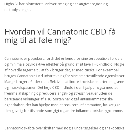
Highs. Vi har blomster til enhver smag og har angivet region og
testoplysninger.
Hvordan vil Cannatonic CBD få
mig til at føle mig?
Cannatonic er populært, fordi det er kendt for sine terapeutiske fordele
og minimale psykoaktive effekter på grund af sit lave THC-indhold. Nogle
af hovedårsagerne til, at folk bruger det, er medicinske. For eksempel
bruges Cannatonic i vid udstrækning for sine smertestillende egenskaber.
Mange brugere finder det effektivt til at lindre kroniske smerter, migræne
og muskelspasmer. Det høje CBD-indhold i den hjælper også med at
fremme afslapning og reducere angst- og stressniveauer uden de
berusende virkninger af THC. Sorten har også antiinflammatoriske
egenskaber, der kan hjælpe med at reducere inflammation, hvilket gør
den gavnlig for tilstande som gigt og andre inflammatoriske sygdomme.
Cannatonic skabte overskrifter med nogle undersøgelser og anekdotiske