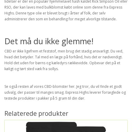
lidelser er der en populær hjemmelavet hash kaldet Rick Simpson Oil eller
RSO, der kan laves med bulkblomst købt online som denne fra Express
Highs. Denne type olie er blevet brugt i årtier af folk, der selv
administrerer den som en behandling for meget alvorlige tilstande.
Det må du ikke glemme!
CBD er ikke ligefrem et feststof, men brug det stadig ansvarligt. Du ved,
hvad det betyder. Tal med en læge på forhånd, hvis det er nødvendigt.
Hold det uden for børns og kæledyrs rækkevidde. Opbevar det på et
køligt og tørt sted væk fra sollys.
Se også resten af vores CBD-blomster her. Jeg tror, du vil finde et godt
udvalg, der passer til manges smag. Express Highs leverer forseglede og
testede produkter i pakker på 5 gram til din dør.
Relaterede produkter