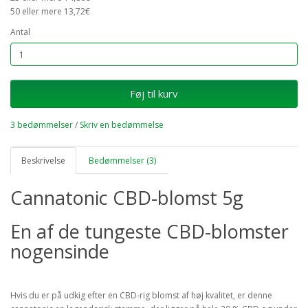
50 eller mere 13,72€
Antal
Føj til kurv
3 bedømmelser
/
Skriv en bedømmelse
Beskrivelse
Bedømmelser (3)
Cannatonic CBD-blomst 5g
En af de tungeste CBD-blomster
nogensinde
Hvis du er på udkig efter en CBD-rig blomst af høj kvalitet, er denne