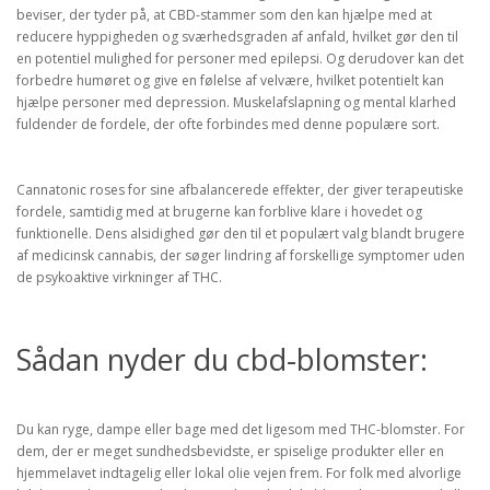
beviser, der tyder på, at CBD-stammer som den kan hjælpe med at
reducere hyppigheden og sværhedsgraden af anfald, hvilket gør den til
en potentiel mulighed for personer med epilepsi. Og derudover kan det
forbedre humøret og give en følelse af velvære, hvilket potentielt kan
hjælpe personer med depression. Muskelafslapning og mental klarhed
fuldender de fordele, der ofte forbindes med denne populære sort.
Cannatonic roses for sine afbalancerede effekter, der giver terapeutiske
fordele, samtidig med at brugerne kan forblive klare i hovedet og
funktionelle. Dens alsidighed gør den til et populært valg blandt brugere
af medicinsk cannabis, der søger lindring af forskellige symptomer uden
de psykoaktive virkninger af THC.
Sådan nyder du cbd-blomster:
Du kan ryge, dampe eller bage med det ligesom med THC-blomster. For
dem, der er meget sundhedsbevidste, er spiselige produkter eller en
hjemmelavet indtagelig eller lokal olie vejen frem. For folk med alvorlige