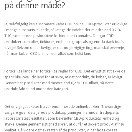
på denne måde?
Ja, selvfølgelig kan europæere købe CBD online. CBD-produkter er lovlige
i mange europæiske lande, så længe de indeholder mindre end 0,2 %
THC, som er den psykoaktive forbindelse i cannabis. Det gør CBD-
produkter som olier, tinkturer, edibles og topicals og endda dank buds
lovlige! Selvom det er lovligt, er der nogle vigtige ting, man skal overveje,
når man køber CBD online i et hvilket som helst land.
Forskellige lande har forskellige regler for CBD. Det er vigtigt at tjekke de
specifikke love i dit land for at sikre, at det produkt, du køber, er lovligt.
Generelt er produkter med mindre end 0,2 % THC tilladt, så dette
produkt falder ind under den kategori.
Det er vigtigt at købe fra velrenommerede onlinebutikker. Troværdige
sælgere giver detaljerede produktoplysninger, herunder tredjeparts
laboratorietestresultater, som bekræfter CBD-produktets renhed og
styrke. Denne gennemsigtighed sikrer, at du får et sikkert produkt af høj
kvalitet. Gå videre og tjek resten af de produkter, vi har hos Express