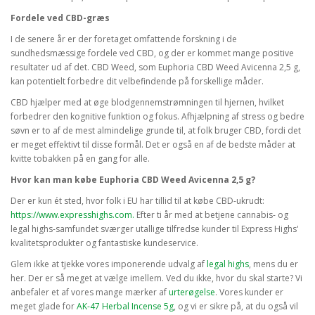
Fordele ved CBD-græs
I de senere år er der foretaget omfattende forskning i de
sundhedsmæssige fordele ved CBD, og der er kommet mange positive
resultater ud af det. CBD Weed, som Euphoria CBD Weed Avicenna 2,5 g,
kan potentielt forbedre dit velbefindende på forskellige måder.
CBD hjælper med at øge blodgennemstrømningen til hjernen, hvilket
forbedrer den kognitive funktion og fokus. Afhjælpning af stress og bedre
søvn er to af de mest almindelige grunde til, at folk bruger CBD, fordi det
er meget effektivt til disse formål. Det er også en af de bedste måder at
kvitte tobakken på en gang for alle.
Hvor kan man købe Euphoria CBD Weed Avicenna 2,5 g?
Der er kun ét sted, hvor folk i EU har tillid til at købe CBD-ukrudt:
https://www.expresshighs.com.
Efter ti år med at betjene cannabis- og
legal highs-samfundet sværger utallige tilfredse kunder til Express Highs'
kvalitetsprodukter og fantastiske kundeservice.
Glem ikke at tjekke vores imponerende udvalg af
legal highs
, mens du er
her. Der er så meget at vælge imellem. Ved du ikke, hvor du skal starte? Vi
anbefaler et af vores mange mærker af
urterøgelse
. Vores kunder er
meget glade for
AK-47 Herbal Incense 5g
, og vi er sikre på, at du også vil