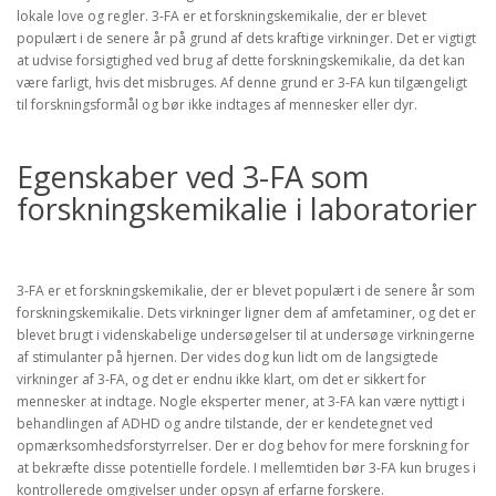
lokale love og regler. 3-FA er et forskningskemikalie, der er blevet
populært i de senere år på grund af dets kraftige virkninger. Det er vigtigt
at udvise forsigtighed ved brug af dette forskningskemikalie, da det kan
være farligt, hvis det misbruges. Af denne grund er 3-FA kun tilgængeligt
til forskningsformål og bør ikke indtages af mennesker eller dyr.
Egenskaber ved 3-FA som
forskningskemikalie i laboratorier
3-FA er et forskningskemikalie, der er blevet populært i de senere år som
forskningskemikalie. Dets virkninger ligner dem af amfetaminer, og det er
blevet brugt i videnskabelige undersøgelser til at undersøge virkningerne
af stimulanter på hjernen. Der vides dog kun lidt om de langsigtede
virkninger af 3-FA, og det er endnu ikke klart, om det er sikkert for
mennesker at indtage. Nogle eksperter mener, at 3-FA kan være nyttigt i
behandlingen af ADHD og andre tilstande, der er kendetegnet ved
opmærksomhedsforstyrrelser. Der er dog behov for mere forskning for
at bekræfte disse potentielle fordele. I mellemtiden bør 3-FA kun bruges i
kontrollerede omgivelser under opsyn af erfarne forskere.