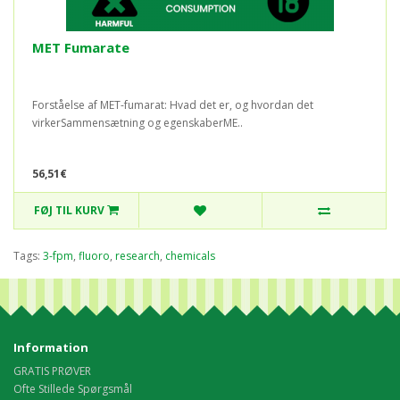
MET Fumarate
Forståelse af MET-fumarat: Hvad det er, og hvordan det
virkerSammensætning og egenskaberME..
56,51€
FØJ TIL KURV
Tags:
3-fpm
,
fluoro
,
research
,
chemicals
Information
GRATIS PRØVER
Ofte Stillede Spørgsmål