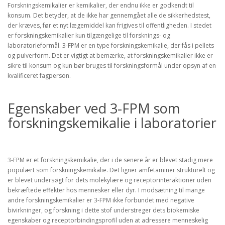
Forskningskemikalier er kemikalier, der endnu ikke er godkendt til
konsum. Det betyder, at de ikke har gennemgået alle de sikkerhedstest,
der kræves, før et nyt lægemiddel kan frigives til offentligheden. I stedet
er forskningskemikalier kun tilgængelige til forsknings- og
laboratorieformål. 3-FPM er en type forskningskemikalie, der fås i pellets
og pulverform. Det er vigtigt at bemærke, at forskningskemikalier ikke er
sikre til konsum og kun bør bruges til forskningsformål under opsyn af en
kvalificeret fagperson.
Egenskaber ved 3-FPM som
forskningskemikalie i laboratorier
3-FPM er et forskningskemikalie, der i de senere år er blevet stadig mere
populært som forskningskemikalie. Det ligner amfetaminer strukturelt og
er blevet undersøgt for dets molekylære og receptorinteraktioner uden
bekræftede effekter hos mennesker eller dyr. I modsætning til mange
andre forskningskemikalier er 3-FPM ikke forbundet med negative
bivirkninger, og forskning i dette stof understreger dets biokemiske
egenskaber og receptorbindingsprofil uden at adressere menneskelig