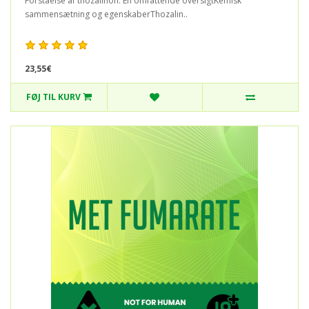
Forståelse af thozalinon: En omfattende oversigtKemisk
sammensætning og egenskaberThozalin..
23,55€
FØJ TIL KURV