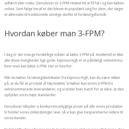
adfærd eller risiko. Derudover er 3-FPM relativt let at få fat i og kan købes
online. Som følge heraf er det blevet et populært valg for dem, der søger
et alternativ til traditionelle ulovlige stoffer til forskningsformål.
Hvordan køber man 3-FPM?
I dag er der mange forskellige måder at købe 3-FPM på. Imidlertid er ikke
alle disse muligheder lige gode. Express High er et pålideligt onlinefirma,
hvor man kan købe 3-FPM. Her er hvorfor:
Når du køber forskningskemikalier fra Express High, kan du være sikker
på, at du får et produkt af høj kvalitet. Vi køber kun vores 3-FPM fra
velrenommerede leverandører, og vi tester hver batch for at sikre, at den
opfylder vores høje standarder.
Derudover tilbyder vi konkurrencedygtige priser på alle vores produkter.
Vi holder vores omkostninger lave, så vi kan give besparelserne videre til
vores kunder.