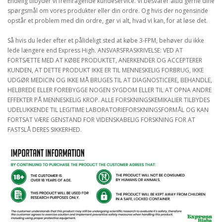
Endelig tilbyder vi fremragende kundeservice. Vi besvarer altid gerne dine
spørgsmål om vores produkter eller din ordre. Og hvis der nogensinde
opstår et problem med din ordre, gør vi alt, hvad vi kan, for at løse det.
Så hvis du leder efter et pålideligt sted at købe 3-FPM, behøver du ikke
lede længere end Express High. ANSVARSFRASKRIVELSE: VED AT
FORTSÆTTE MED AT KØBE PRODUKTET, ANERKENDER OG ACCEPTERER
KUNDEN, AT DETTE PRODUKT IKKE ER TIL MENNESKELIG FORBRUG, IKKE
UDGØR MEDICIN OG IKKE MÅ BRUGES TIL AT DIAGNOSTICERE, BEHANDLE,
HELBREDE ELLER FOREBYGGE NOGEN SYGDOM ELLER TIL AT OPNA ANDRE
EFFEKTER PÅ MENNESKELIG KROP. ALLE FORSKNINGSKEMIKALIER TILBYDES
UDELUKKENDE TIL LEGITIME LABORATORIEFORSKNINGSFORMÅL OG KAN
FORTSAT VÆRE GENSTAND FOR VIDENSKABELIG FORSKNING FOR AT
FASTSLÅ DERES SIKKERHED.