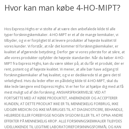
Hvor kan man købe 4-HO-MIPT?
Hos Express Highs er vi stolte af at være den anbefalede kilde til alle
typer forskningskemikalier. 4-HO-MIPT er et af de mange kemikalier, vi
tilbyder, og vi er forpligtet til at levere produkter af højeste kvalitet til
vores kunder. Vi forstår, at når det kommer til forskningskemikalier, er
kvalitet af afgørende betydning. Derfor gør vi vores yderste for at sikre, at
alle vores produkter opfylder de højeste standarder. Når du køber 4-HO-
MIPT fra Express Highs, kan du være sikker på, at du får et produkt, der er
rent, potent og af højeste kvalitet. Vi mener, at alle bør have adgang til
forskningskemikalier af høj kvalitet, og vi er dedikerede til at gøre det til
virkelighed. Hvis du leder efter en pålidelig kilde til 4-HO-MIPT, skal du
ikke lede længere end Express Highs. Vi er her for at hjælpe dig med at få
mest muligt ud af din forskning. ANSVARSFRASKRIVELSE: VED AT
FORTSÆTTE MED AT KØBE PRODUKTET, ANERKENDER OG ACCEPTERER
KUNDEN, AT DETTE PRODUKT IKKE ER TIL MENNESKELIG FORBRUG, IKKE
UDGØR MEDICIN OG IKKE MÅ BRUGES TIL AT DIAGNOSTICERE, BEHANDLE,
HELBREDE ELLER FOREBYGGE NOGEN SYGDOM ELLER TIL AT OPNA ANDRE
EFFEKTER PÅ MENNESKELIG KROP. ALLE FORSKNINGSKEMIKALIER TILBYDES
UDELUKKENDE TIL LEGITIME LABORATORIEFORSKNINGSFORMÅL OG KAN