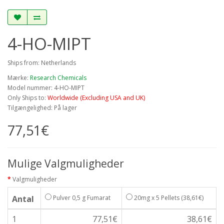
4-HO-MIPT
Ships from: Netherlands
Mærke:
Research Chemicals
Model nummer: 4-HO-MIPT
Only Ships to:
Worldwide (Excluding USA and UK)
Tilgængelighed: På lager
77,51€
Mulige Valgmuligheder
Valgmuligheder
Antal
Pulver 0,5 g Fumarat
20mg x 5 Pellets
(38,61€)
1
77,51€
38,61€