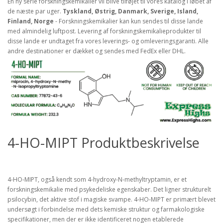
En ny serie forskningskemikalier vil blive tilføjet til vores katalog i løbet af
de næste par uger.
Tyskland, Østrig, Danmark, Sverige, Island,
Finland, Norge
- Forskningskemikalier kan kun sendes til disse lande
med almindelig luftpost. Levering af forskningskemikalieprodukter til
disse lande er undtaget fra vores leverings- og omleveringsgaranti. Alle
andre destinationer er dækket og sendes med FedEx eller DHL.
4-HO-MIPT Produktbeskrivelse
4-HO-MIPT, også kendt som 4-hydroxy-N-methyltryptamin, er et
forskningskemikalie med psykedeliske egenskaber. Det ligner strukturelt
psilocybin, det aktive stof i magiske svampe. 4-HO-MIPT er primært blevet
undersøgt i forbindelse med dets kemiske struktur og farmakologiske
specifikationer, men der er ikke identificeret nogen etablerede