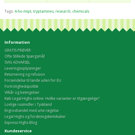
Tags:
4-ho-mipt
,
tryptamines
,
research
,
chemicals
Information
GRATIS PRØVER
Ofte Stillede Spørgsmål
SVIG ADVARSEL
Leveringsoplysninger
Returnering og refusion
Forsendelse til lande uden for EU
Fortrolighedspolitik
Vilkår og betingelser
Køb Legal Highs online: Hvilke varianter er tilgængelige?
Lovlige rusmidler i Tyskland
Engroshandel med urte-røgelse
Legal Highs og forskningskemikalier
Express Highs Blog
Kundeservice