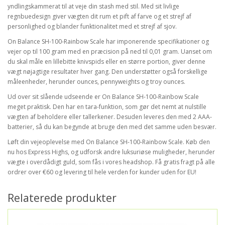
yndlingskammerat til at veje din stash med stil. Med sit livlige
regnbuedesign giver vægten dit rum et pift af farve og et strejf af
personlighed og blander funktionalitet med et strejf af sjov.
On Balance SH-100-Rainbow Scale har imponerende specifikationer og
vejer op til 100 gram med en præcision på ned til 0,01 gram. Uanset om
du skal måle en lillebitte knivspids eller en større portion, giver denne
vægt nøjagtige resultater hver gang. Den understøtter også forskellige
måleenheder, herunder ounces, pennyweights og troy ounces.
Ud over sit slående udseende er On Balance SH-100-Rainbow Scale
meget praktisk. Den har en tara-funktion, som gør det nemt at nulstille
vægten af beholdere eller tallerkener. Desuden leveres den med 2 AAA-
batterier, så du kan begynde at bruge den med det samme uden besvær.
Løft din vejeoplevelse med On Balance SH-100-Rainbow Scale. Køb den
nu hos Express Highs, og udforsk andre luksuriøse muligheder, herunder
vægte i overdådigt guld, som fås i vores headshop. Få gratis fragt på alle
ordrer over €60 og levering til hele verden for kunder uden for EU!
Relaterede produkter