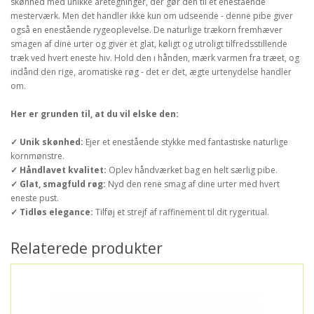
skønhed med unikke åretegninger, der gør den til et enestående
mesterværk. Men det handler ikke kun om udseende - denne pibe giver
også en enestående rygeoplevelse. De naturlige trækorn fremhæver
smagen af dine urter og giver et glat, køligt og utroligt tilfredsstillende
træk ved hvert eneste hiv. Hold den i hånden, mærk varmen fra træet, og
indånd den rige, aromatiske røg - det er det, ægte urtenydelse handler
om.
Her er grunden til, at du vil elske den:
✓ Unik skønhed:
Ejer et enestående stykke med fantastiske naturlige
kornmønstre.
✓ Håndlavet kvalitet:
Oplev håndværket bag en helt særlig pibe.
✓ Glat, smagfuld røg:
Nyd den rene smag af dine urter med hvert
eneste pust.
✓ Tidløs elegance:
Tilføj et strejf af raffinement til dit rygeritual.
Relaterede produkter