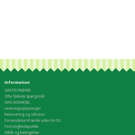
Information
GRATIS PRØVER
Ofte Stillede Spørgsmål
SVIG ADVARSEL
Leveringsoplysninger
Returnering og refusion
Forsendelse til lande uden for EU
Fortrolighedspolitik
Vilkår og betingelser