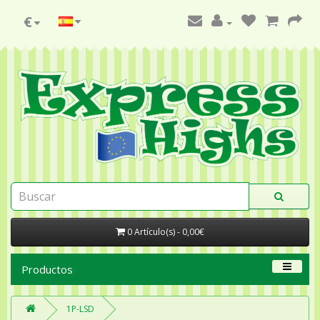
€
0 Artículo(s) - 0,00€
Productos
1P-LSD