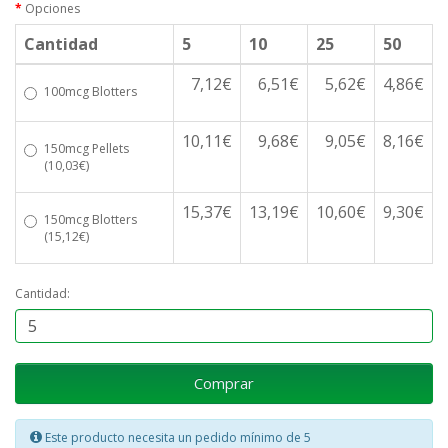
Opciones
Cantidad
5
10
25
50
7,12€
6,51€
5,62€
4,86€
100mcg Blotters
10,11€
9,68€
9,05€
8,16€
150mcg Pellets
(10,03€)
15,37€
13,19€
10,60€
9,30€
150mcg Blotters
(15,12€)
Cantidad:
Comprar
Este producto necesita un pedido mínimo de 5