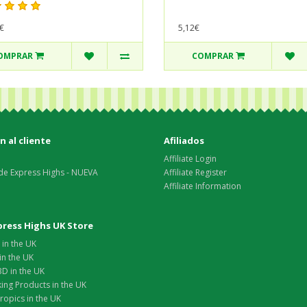
€
5,12€
OMPRAR
COMPRAR
 al cliente
Afiliados
Affiliate Login
de Express Highs - NUEVA
Affiliate Register
Affiliate Information
xpress Highs UK Store
in the UK
in the UK
D in the UK
ing Products in the UK
opics in the UK