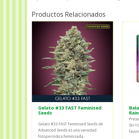
Productos Relacionados
Gelato #33 FAST Feminised
Bala
Seeds
Rai
Prese
Gelato #33 FAST Feminised Seeds de
SH-10
Advanced Seeds es una variedad
favor
fotoperiódica feminizada..