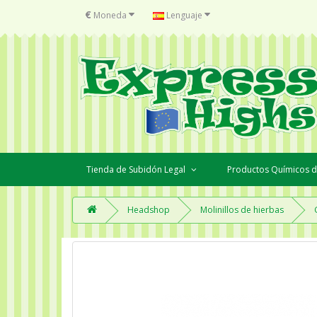
€
Moneda
Lenguaje
Tienda de Subidón Legal
Productos Químicos d
Headshop
Molinillos de hierbas