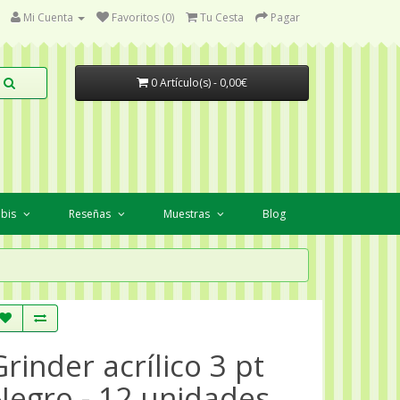
Mi Cuenta
Favoritos (0)
Tu Cesta
Pagar
0 Artículo(s) - 0,00€
abis
Reseñas
Muestras
Blog
Grinder acrílico 3 pt
Negro - 12 unidades