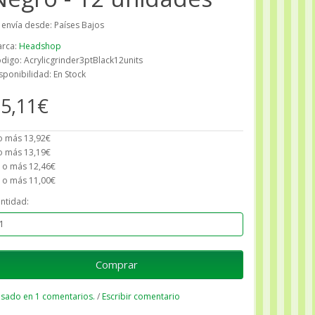
 envía desde: Países Bajos
rca:
Headshop
digo: Acrylicgrinder3ptBlack12units
sponibilidad: En Stock
5,11€
o más 13,92€
o más 13,19€
 o más 12,46€
 o más 11,00€
ntidad:
Comprar
sado en 1 comentarios.
/
Escribir comentario