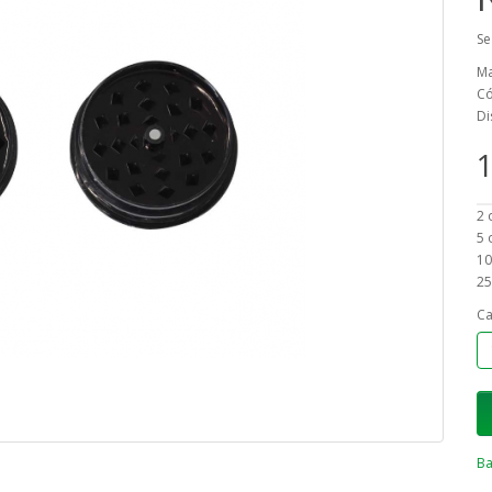
Se
Ma
Có
Di
1
2 
5 
10
25
Ca
Ba