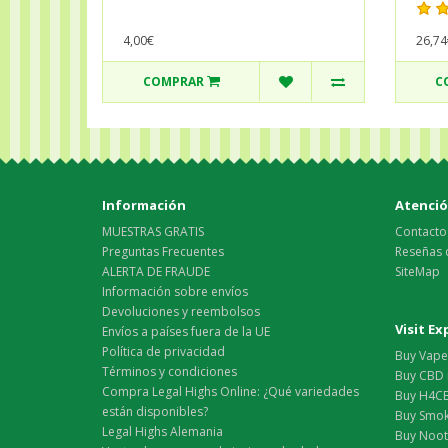
26,74
4,00€
COMPRAR
C
Información
Atención
MUESTRAS GRATIS
Contacto
Preguntas Frecuentes
Reseñas 
ALERTA DE FRAUDE
SiteMap
Información sobre envíos
Devoluciones y reembolsos
Visit E
Envíos a países fuera de la UE
Política de privacidad
Buy Vape 
Términos y condiciones
Buy CBD 
Compra Legal Highs Online: ¿Qué variedades
Buy H4CB
están disponibles?
Buy Smok
Legal Highs Alemania
Buy Nootr