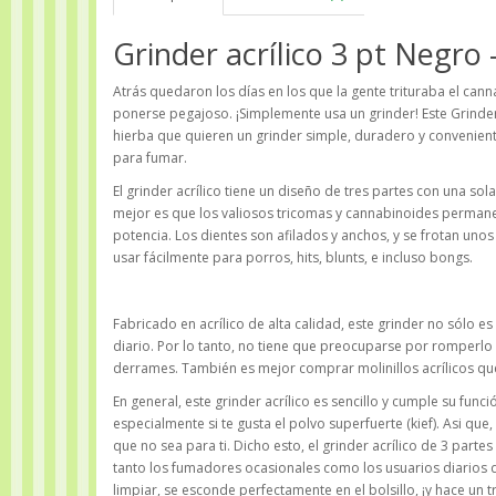
Grinder acrílico 3 pt Negro 
Atrás quedaron los días en los que la gente trituraba el can
ponerse pegajoso. ¡Simplemente usa un grinder! Este Grinder 
hierba que quieren un grinder simple, duradero y convenient
para fumar.
El grinder acrílico tiene un diseño de tres partes con una s
mejor es que los valiosos tricomas y cannabinoides permanec
potencia. Los dientes son afilados y anchos, y se frotan uno
usar fácilmente para porros, hits, blunts, e incluso bongs.
Fabricado en acrílico de alta calidad, este grinder no sólo e
diario. Por lo tanto, no tiene que preocuparse por romperl
derrames. También es mejor comprar molinillos acrílicos qu
En general, este grinder acrílico es sencillo y cumple su fu
especialmente si te gusta el polvo superfuerte (kief). Asi que
que no sea para ti. Dicho esto, el grinder acrílico de 3 par
tanto los fumadores ocasionales como los usuarios diarios d
limpiar, se esconde perfectamente en el bolsillo, ¡y hace un t