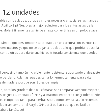
- 12 unidades
nabis con los dedos, porque ya no es necesario ensuciarse las manos y
Acrílico 3 pt Negro es la mejor solución para los entusiastas de la
e. Molerá finamente sus hierbas hasta convertirlas en un polvo suave
ola cámara que descompone tu cannabis en una textura consistente. Lo
en intactos, ya que no se pegan a los dedos, lo que podría reducir la
s contra otros para darte una hierba triturada consistente que puedes
s ligero, sino también increíblemente resistente, soportando el desgaste
o o perderlo. Además, puedes cerrarlo herméticamente para evitar
e de madera porque son fáciles de limpiar.
nción, pero los grinders de 2 o 3 cámaras son comparativamente mejores,
, si te gusta tu cannabis fuerte y al maximo, entonces este grinder puede
tes es estupendo tanto para hierbas secas como semisecas. En resumen,
eberían comprar el Acrylic Grinder 3 pt Black porque es fácil de
rabajo fantástico!