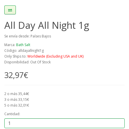
All Day All Night 1g
Se envía desde: Países Bajos
Marca:
Bath Salt
Código: alldayallnight1g
Only Ships to:
Worldwide (Excluding USA and UK)
Disponibilidad: Out Of Stock
32,97€
2 o más 35,44€
3 o más 33,15€
5 o más 32,01€
Cantidad: