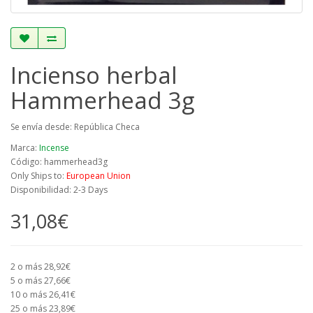
Incienso herbal
Hammerhead 3g
Se envía desde: República Checa
Marca:
Incense
Código: hammerhead3g
Only Ships to:
European Union
Disponibilidad: 2-3 Days
31,08€
2 o más 28,92€
5 o más 27,66€
10 o más 26,41€
25 o más 23,89€