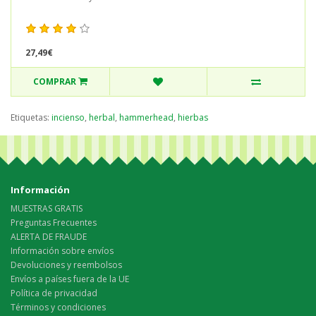
27,49€
COMPRAR
Etiquetas:
incienso
,
herbal
,
hammerhead
,
hierbas
Información
MUESTRAS GRATIS
Preguntas Frecuentes
ALERTA DE FRAUDE
Información sobre envíos
Devoluciones y reembolsos
Envíos a países fuera de la UE
Política de privacidad
Términos y condiciones