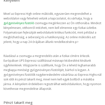
Kényelem
Mivel az Express High online működik, egyszerűen megrendelhet a
weboldalon vagy felveheti velünk a kapcsolatot, és várhatja, hogy a
gyógynövényes füstölő
csomagja megérkezzen az Ön otthonába. Mindezt
kényelmesen, otthonról intézheti, nem kell elmennie egy fizikai üzletbe.
Folyamatosan fejlesztjük weboldalunk kritikus funkcióit, mint például a
megbízhatóság, a sebesség és a hatékonyság. Az online működés azt
jelenti, hogy a nap 24 órájában állunk rendelkezésére.p>
Ráadásul a csomagja a megrendelés után a fizikai címére érkezik.
Európában UPS Expressz szállítással másnapi kézbesítést kínálunk
ügyfeleinknek. Világszerte is szállítunk, hogy Ön a lehető leghamarabb
megkapja minőségi gyógynövényes füstölőjét, bárhol is legyen. A
gyógynövényes füstölők nagykereskedelmi vásárlása az Express Highs-nál
sok időt és pénzt takarít meg, mivel nem kell egyik boltból a másikba
járnia. A kényelem érdekében regisztrálhat weboldalunkon, hogy nyomon
követhesse megrendelése állapotát.
Pénzt takarít meg