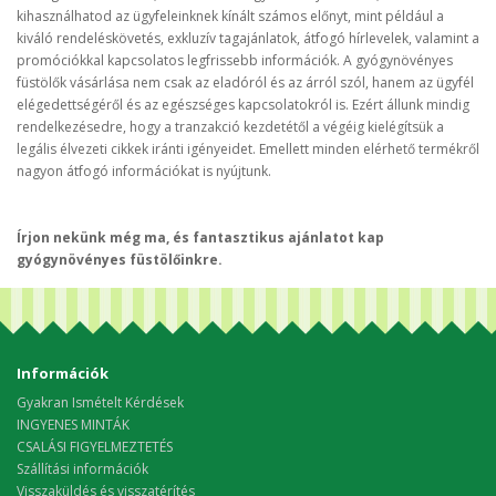
kihasználhatod az ügyfeleinknek kínált számos előnyt, mint például a
kiváló rendeléskövetés, exkluzív tagajánlatok, átfogó hírlevelek, valamint a
promóciókkal kapcsolatos legfrissebb információk. A gyógynövényes
füstölők vásárlása nem csak az eladóról és az árról szól, hanem az ügyfél
elégedettségéről és az egészséges kapcsolatokról is. Ezért állunk mindig
rendelkezésedre, hogy a tranzakció kezdetétől a végéig kielégítsük a
legális élvezeti cikkek iránti igényeidet. Emellett minden elérhető termékről
nagyon átfogó információkat is nyújtunk.
Írjon nekünk még ma, és fantasztikus ajánlatot kap
gyógynövényes füstölőinkre.
Információk
Gyakran Ismételt Kérdések
INGYENES MINTÁK
CSALÁSI FIGYELMEZTETÉS
Szállítási információk
Visszaküldés és visszatérítés