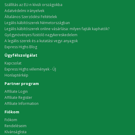
Szállítás az EU-n kívüli országokba
Adatvédelmi irányelvek
Általános Szerződési Feltételek
Legális kábítószerek Németországban
Legális kábítószerek online vásárlása: milyen fajták kaphatók?
Gyógynövényes füstölő nagykereskedelem
A legális szerek és a kutatási vegyi anyagok
Express Highs Blog
Ügyfélszolgálat
Kapcsolat
Express Highs vélemények - ÚJ
Honlaptérkép
Partner program
Affiliate Login
Affiliate Register
Affiliate Information
Fiókom
Fiókom
Rendeléseim
Kívánságlista