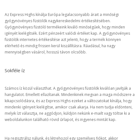
Az Express Highs kínálja Európa legalacsonyabb árait a minőségi
gyógynövényes füstölők nagykereskedelmi értékesítésében.
Gyógynövényes füstölő termékeink kiváló minőségűek, hogy minden
igényét kielégítsék. Ezért pénzeért valódi értéket kap. A gyógynövényes
füstölők internetes értékesítése azt jelenti, hogy a termék könnyen
elérhető és mindig frissen kerül kiszállításra. Ráadásul, ha nagy
mennyiségben vásárol, hosszú távon olcsóbb.
Sokféle íz
Számos íz közül választhat. A gyógynövényes füstölők kiválóan javítják a
hangulatot. Emellett ellazítanak. Mindenkinek megvan a maga módszere a
kikapcsolódásra, és az Express Highs ezeket a változatokat kínálja, hogy
mindenki igényeit kielégítse, amikor csak akarja. Ha nem tudja eldönteni,
melyik ízt választja, ne aggódjon, küldjön nekünk e-mailt vagy töltse ki a
weboldalunkon található rövid űrlapot, és ingyenes mintát kap.
Ha regisztrálsz nálunk, és létrehozol egy személyes fiókot, akkor