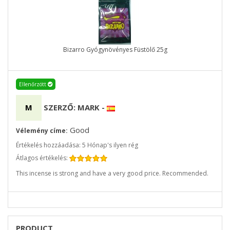
Bizarro Gyógynövényes Füstölő 25g
Ellenőrzött
M
SZERZŐ: MARK
-
Good
Vélemény címe:
Értékelés hozzáadása: 5 Hónap's ilyen rég
Átlagos értékelés:
This incense is strong and have a very good price. Recommended.
PRODUCT