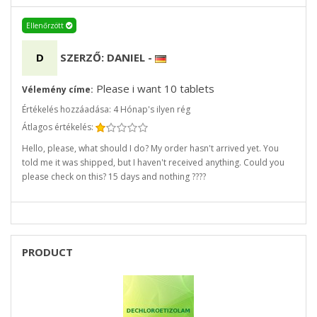
Ellenőrzött
D
SZERZŐ: DANIEL
-
Please i want 10 tablets
Vélemény címe:
Értékelés hozzáadása: 4 Hónap's ilyen rég
Átlagos értékelés:
Hello, please, what should I do? My order hasn't arrived yet. You
told me it was shipped, but I haven't received anything. Could you
please check on this? 15 days and nothing ????
PRODUCT