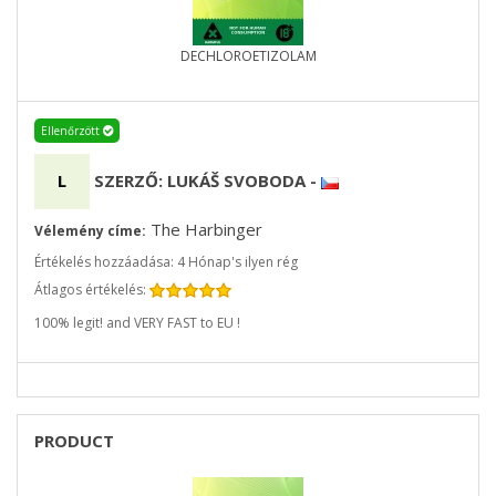
DECHLOROETIZOLAM
Ellenőrzött
L
SZERZŐ: LUKÁŠ SVOBODA
-
The Harbinger
Vélemény címe:
Értékelés hozzáadása: 4 Hónap's ilyen rég
Átlagos értékelés:
100% legit! and VERY FAST to EU !
PRODUCT