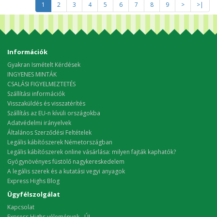
1
2
3
4
5
6
7
8
9
>
>|
Információk
Gyakran Ismételt Kérdések
INGYENES MINTÁK
CSALÁSI FIGYELMEZTETÉS
Szállítási információk
Visszaküldés és visszatérítés
Szállítás az EU-n kívüli országokba
Adatvédelmi irányelvek
Általános Szerződési Feltételek
Legális kábítószerek Németországban
Legális kábítószerek online vásárlása: milyen fajták kaphatók?
Gyógynövényes füstölő nagykereskedelem
A legális szerek és a kutatási vegyi anyagok
Express Highs Blog
Ügyfélszolgálat
Kapcsolat
Express Highs vélemények - ÚJ