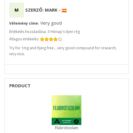
M
SZERZŐ: MARK
-
Very good
Vélemény címe:
Értékelés hozzáadása: 3 Hónap's ilyen rég
Átlagos értékelés:
Try for 1mg and flying free....very good compound for research,
very nice.
PRODUCT
Flubrotizolam