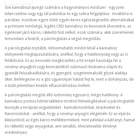
Sok kannabiszrajongó számára a hagyományos módszer - egy joint
tekercselése vagy egy tál pakolása és egy szikra felgyújtása - továbbra is
páratlan. Azonban egyre több egyén keres egészségesebb alternatívákat
a prémium minőségű, legális CBD kannabisz és kivonatok élvezetére, az
égetéssel járó káros, rákkeltő füst nélkül. Azok számára, akik szeretnének
lemondani a füstről, a párologtatás a végső megoldás.
A párologtatás tisztább, kifinomultabb módot kínál a kannabisz
előnyeinek megtapasztalására, anélkül, hogy a hatékonyság vagy az íz
feláldozná. Ez az innovatív megközelítés a hő erejét használja fel a
növényi anyagból vagy kivonatokból származó kívánatos olajok és
gyanták felszabadítására, és gyengéd, szagminimalizált gőzzé alakítja
őket. Belélegezve ez a gőz ugyanolyan hatást fejt ki, mint a dohányzás, de
a tüdő jelentősen kisebb elhasználódása mellett.
A párologtatás mögött álló tudomány egyszerű, mégis hatékony. A
kannabisz pontos hőmérsékletre történő felmelegítésével a párologtatók
kivonják a terápiás vegyületeket - kannabinoidokat, terpéneket és
flavonoidokat - anélkül, hogy a növényi anyagot elégetnék. Ez az eljárás
kiküszöböli az égés káros melléktermékeit, mint például a kátrányt, hamut
és rákkeltő vegyi anyagokat, ami simább, élvezetesebb élményt
eredményez.