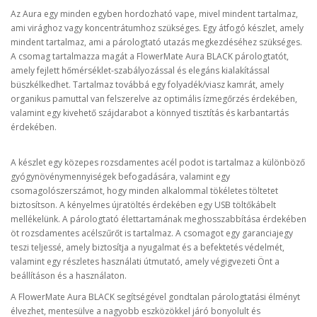
Az Aura egy minden egyben hordozható vape, mivel mindent tartalmaz,
ami virághoz vagy koncentrátumhoz szükséges. Egy átfogó készlet, amely
mindent tartalmaz, ami a párologtató utazás megkezdéséhez szükséges.
A csomag tartalmazza magát a FlowerMate Aura BLACK párologtatót,
amely fejlett hőmérséklet-szabályozással és elegáns kialakítással
büszkélkedhet. Tartalmaz továbbá egy folyadék/viasz kamrát, amely
organikus pamuttal van felszerelve az optimális ízmegőrzés érdekében,
valamint egy kivehető szájdarabot a könnyed tisztítás és karbantartás
érdekében.
A készlet egy közepes rozsdamentes acél podot is tartalmaz a különböző
gyógynövénymennyiségek befogadására, valamint egy
csomagolószerszámot, hogy minden alkalommal tökéletes töltetet
biztosítson. A kényelmes újratöltés érdekében egy USB töltőkábelt
mellékelünk. A párologtató élettartamának meghosszabbítása érdekében
öt rozsdamentes acélszűrőt is tartalmaz. A csomagot egy garanciajegy
teszi teljessé, amely biztosítja a nyugalmat és a befektetés védelmét,
valamint egy részletes használati útmutató, amely végigvezeti Önt a
beállításon és a használaton.
A FlowerMate Aura BLACK segítségével gondtalan párologtatási élményt
élvezhet, mentesülve a nagyobb eszközökkel járó bonyolult és