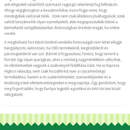
sok elégedett vásárlótól származó ragyogó véleményt fog felfedezni.
Ahogy végigböngészi a beszámolóikat, észre fogja venni, hogy
mindegyikük valósnak tűnik. . Ezek nem csak általános jóváhagyások; ezek
valódi beszámolók olyan személyektől, akik megtapasztalták tőlünk a
kiemelkedő szolgáltatásunkat. Biztonságban érezheti magát, ha online
rendel.
A megbízható forrásból történő rendelés fontosságát nem lehet eléggé
hangsúlyozni, különösen, ha CBD termékekről, kiegészítőkről és
párologtatókról van szó. Bármit is fogyasztasz, fontos, hogy ismerd a
forrást. Egy olyan iparágban, ahol a minőség nagymértékben változhat,
mi elkötelezettek vagyunk a szabványok felállítása iránt. Ha az Express
Highs-t választja, nem csak hozzáférést nyer a csúcsminőségű
termékekhez, hanem a mi szakértelmünket, szenvedélyünket és a
kiválóság iránti elkötelezettségünket is megcsapolja. Úgy gondolom, hogy
meg fogod találni, hogy Európa legjobb egzotikus és AAA törzsei közül
válogatunk.