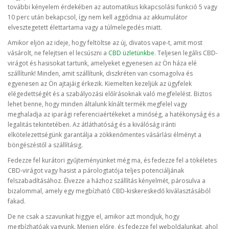
további kényelem érdekében az automatikus kikapcsolási funkció 5 vagy
10 perc után bekapcsol, így nem kell aggódnia az akkumulátor
elvesztegetett élettartama vagy a túlmelegedés miatt.
Amikor eljön az ideje, hogy feltöltse az új, divatos vape-t, amit most
vásárolt, ne felejtsen el lecsúszni a
CBD üzletünkbe
. Teljesen legális CBD-
virágot és hasisokat tartunk, amelyeket egyenesen az Ön háza elé
szállítunk! Minden, amit szállítunk, diszkréten van csomagolva és
egyenesen az Ön ajtajáig érkezik. Kiemelten kezeljük az ügyfelek
elégedettségét és a szabályozási előírásoknak való megfelelést. Biztos
lehet benne, hogy minden általunk kínált termék megfelel vagy
meghaladja az iparági referenciaértékeket a minőség, a hatékonyság és a
legalitás tekintetében. Az átláthatóság és a kiválóság iránti
elkötelezettségünk garantálja a zökkenőmentes vásárlási élményt a
böngészéstől a szállításig.
Fedezze fel kurátori gyűjteményünket még ma, és fedezze fel a tökéletes
CBD-virágot vagy hasist a párologtatója teljes potenciáljának
felszabadításához. Élvezze a házhoz szállítás kényelmét, párosulva a
bizalommal, amely egy megbízható CBD-kiskereskedő kiválasztásából
fakad.
De ne csak a szavunkat higgye el, amikor azt mondjuk, hogy
megbízhatóak vagyunk. Menjen előre, és fedezze fel weboldalunkat, ahol