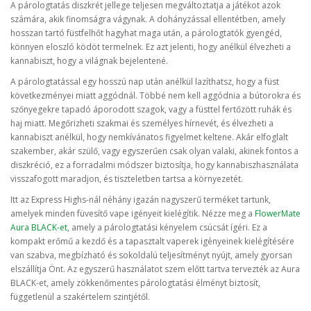
A párologtatás diszkrét jellege teljesen megváltoztatja a játékot azok
számára, akik finomságra vágynak. A dohányzással ellentétben, amely
hosszan tartó füstfelhőt hagyhat maga után, a párologtatók gyengéd,
könnyen eloszló ködöt termelnek. Ez azt jelenti, hogy anélkül élvezheti a
kannabiszt, hogy a világnak bejelentené.
A párologtatással egy hosszú nap után anélkül lazíthatsz, hogy a füst
következményei miatt aggódnál. Többé nem kell aggódnia a bútorokra és
szőnyegekre tapadó áporodott szagok, vagy a füsttel fertőzött ruhák és
haj miatt. Megőrizheti szakmai és személyes hírnevét, és élvezheti a
kannabiszt anélkül, hogy nemkívánatos figyelmet keltene. Akár elfoglalt
szakember, akár szülő, vagy egyszerűen csak olyan valaki, akinek fontos a
diszkréció, ez a forradalmi módszer biztosítja, hogy kannabiszhasználata
visszafogott maradjon, és tiszteletben tartsa a környezetét.
Itt az Express Highs-nál néhány igazán nagyszerű terméket tartunk,
amelyek minden füvesítő vape igényeit kielégítik. Nézze meg a
FlowerMate
Aura BLACK-et
, amely a párologtatási kényelem csúcsát ígéri. Ez a
kompakt erőmű a kezdő és a tapasztalt vaperek igényeinek kielégítésére
van szabva, megbízható és sokoldalú teljesítményt nyújt, amely gyorsan
elszállítja Önt. Az egyszerű használatot szem előtt tartva tervezték az Aura
BLACK-et, amely zökkenőmentes párologtatási élményt biztosít,
függetlenül a szakértelem szintjétől.