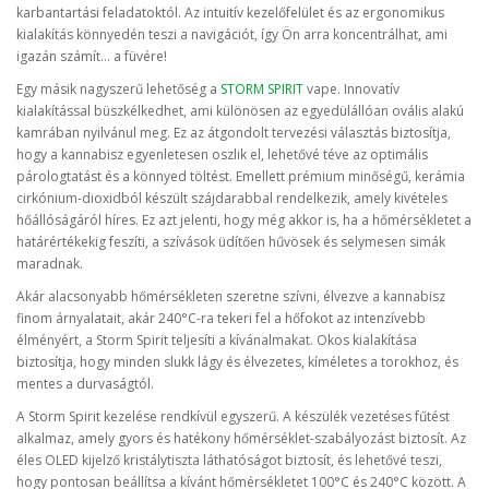
karbantartási feladatoktól. Az intuitív kezelőfelület és az ergonomikus
kialakítás könnyedén teszi a navigációt, így Ön arra koncentrálhat, ami
igazán számít... a füvére!
Egy másik nagyszerű lehetőség a
STORM SPIRIT
vape. Innovatív
kialakítással büszkélkedhet, ami különösen az egyedülállóan ovális alakú
kamrában nyilvánul meg. Ez az átgondolt tervezési választás biztosítja,
hogy a kannabisz egyenletesen oszlik el, lehetővé téve az optimális
párologtatást és a könnyed töltést. Emellett prémium minőségű, kerámia
cirkónium-dioxidból készült szájdarabbal rendelkezik, amely kivételes
hőállóságáról híres. Ez azt jelenti, hogy még akkor is, ha a hőmérsékletet a
határértékekig feszíti, a szívások üdítően hűvösek és selymesen simák
maradnak.
Akár alacsonyabb hőmérsékleten szeretne szívni, élvezve a kannabisz
finom árnyalatait, akár 240°C-ra tekeri fel a hőfokot az intenzívebb
élményért, a Storm Spirit teljesíti a kívánalmakat. Okos kialakítása
biztosítja, hogy minden slukk lágy és élvezetes, kíméletes a torokhoz, és
mentes a durvaságtól.
A Storm Spirit kezelése rendkívül egyszerű. A készülék vezetéses fűtést
alkalmaz, amely gyors és hatékony hőmérséklet-szabályozást biztosít. Az
éles OLED kijelző kristálytiszta láthatóságot biztosít, és lehetővé teszi,
hogy pontosan beállítsa a kívánt hőmérsékletet 100°C és 240°C között. A