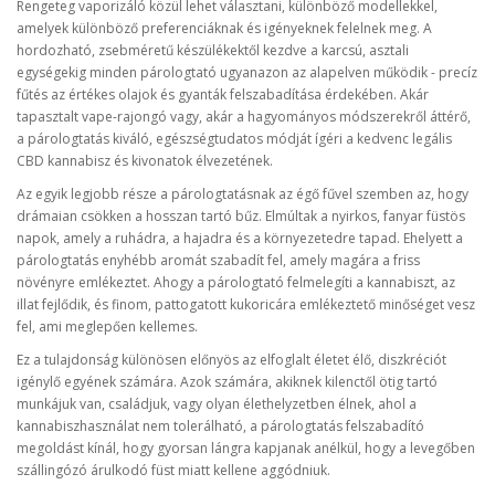
Rengeteg vaporizáló közül lehet választani, különböző modellekkel,
amelyek különböző preferenciáknak és igényeknek felelnek meg. A
hordozható, zsebméretű készülékektől kezdve a karcsú, asztali
egységekig minden párologtató ugyanazon az alapelven működik - precíz
fűtés az értékes olajok és gyanták felszabadítása érdekében. Akár
tapasztalt vape-rajongó vagy, akár a hagyományos módszerekről áttérő,
a párologtatás kiváló, egészségtudatos módját ígéri a kedvenc legális
CBD kannabisz és kivonatok élvezetének.
Az egyik legjobb része a párologtatásnak az égő fűvel szemben az, hogy
drámaian csökken a hosszan tartó bűz. Elmúltak a nyirkos, fanyar füstös
napok, amely a ruhádra, a hajadra és a környezetedre tapad. Ehelyett a
párologtatás enyhébb aromát szabadít fel, amely magára a friss
növényre emlékeztet. Ahogy a párologtató felmelegíti a kannabiszt, az
illat fejlődik, és finom, pattogatott kukoricára emlékeztető minőséget vesz
fel, ami meglepően kellemes.
Ez a tulajdonság különösen előnyös az elfoglalt életet élő, diszkréciót
igénylő egyének számára. Azok számára, akiknek kilenctől ötig tartó
munkájuk van, családjuk, vagy olyan élethelyzetben élnek, ahol a
kannabiszhasználat nem tolerálható, a párologtatás felszabadító
megoldást kínál, hogy gyorsan lángra kapjanak anélkül, hogy a levegőben
szállingózó árulkodó füst miatt kellene aggódniuk.