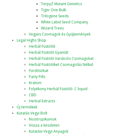
TerpyZ Mutant Genetics
Tiger One Bulk
Trilogene Seeds
White Label Seed Company
Wizard Trees
Vegyes Csomagok és Gyűjtemények
Legal Highs Shop
Herbál Füstölőt
Herbál Füstölő Gyantát
Herbál Füstölő Variációs Csomagokat
Herbál Füstölőket Csomagolás Nélkül
Fürdősókat
Party Pills
Kratom
Folyékony Herbál Füstölő- C liquid
CBD
Herbal Extracts
Új termékek
Kutatás Vegyi Bolt
Nootropikumok
Vissza a készleten
Kutatási Vegyi Anyagok