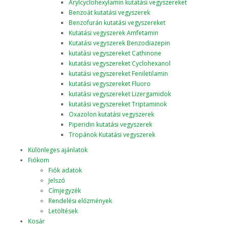
Arylcyclohexylamin kutatási vegyszereket
Benzoát kutatási vegyszerek
Benzofurán kutatási vegyszereket
Kutatási vegyszerek Amfetamin
Kutatási vegyszerek Benzodiazepin
kutatási vegyszereket Cathinone
kutatási vegyszereket Cyclohexanol
kutatási vegyszereket Feniletilamin
kutatási vegyszereket Fluoro
kutatási vegyszereket Lizergamidok
kutatási vegyszereket Triptaminok
Oxazolon kutatási vegyszerek
Piperidin kutatási vegyszerek
Tropánok Kutatási vegyszerek
Különleges ajánlatok
Fiókom
Fiók adatok
Jelszó
Címjegyzék
Rendelési előzmények
Letöltések
Kosár