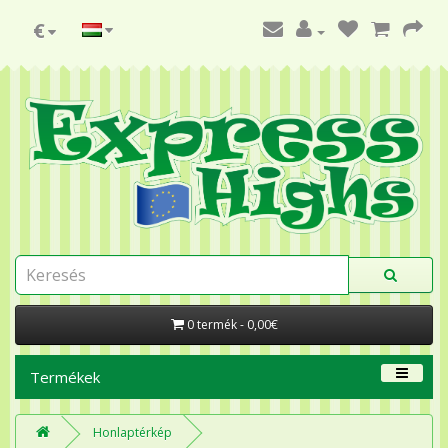
€
0 termék - 0,00€
Termékek
Honlaptérkép