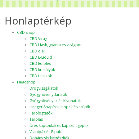
Honlaptérkép
CBD shop
CBD Virág
CBD Hash, gyanta és virágpor
CBD olaj
CBD E-Liquid
CBD Edibles
CBD kristályok
CBD tasakok
Headshop
Drogvizsgálatok
Gyógynövénydarálók
Gyógynövények és Kivonatok
Hengerlőpapírok, tippek és szűrők
Párologtatók
Tárolás
Üres kapszulák és kapszulagépek
Vízipipák és Pipák
Dohányzás kiegészítők