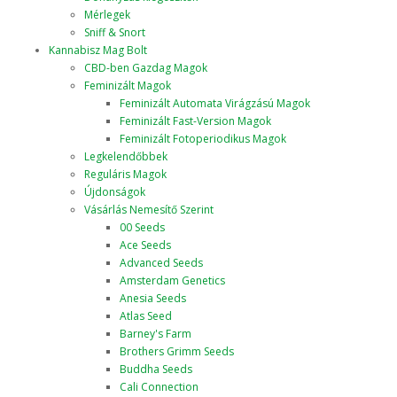
Mérlegek
Sniff & Snort
Kannabisz Mag Bolt
CBD-ben Gazdag Magok
Feminizált Magok
Feminizált Automata Virágzású Magok
Feminizált Fast-Version Magok
Feminizált Fotoperiodikus Magok
Legkelendőbbek
Reguláris Magok
Újdonságok
Vásárlás Nemesítő Szerint
00 Seeds
Ace Seeds
Advanced Seeds
Amsterdam Genetics
Anesia Seeds
Atlas Seed
Barney's Farm
Brothers Grimm Seeds
Buddha Seeds
Cali Connection