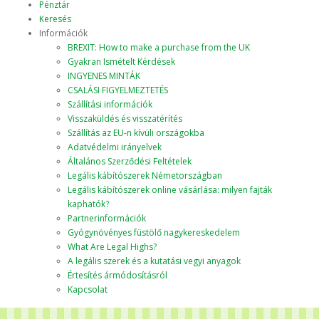
Pénztár
Keresés
Információk
BREXIT: How to make a purchase from the UK
Gyakran Ismételt Kérdések
INGYENES MINTÁK
CSALÁSI FIGYELMEZTETÉS
Szállítási információk
Visszaküldés és visszatérítés
Szállítás az EU-n kívüli országokba
Adatvédelmi irányelvek
Általános Szerződési Feltételek
Legális kábítószerek Németországban
Legális kábítószerek online vásárlása: milyen fajták
kaphatók?
Partnerinformációk
Gyógynövényes füstölő nagykereskedelem
What Are Legal Highs?
A legális szerek és a kutatási vegyi anyagok
Értesítés ármódosításról
Kapcsolat