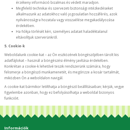
érzékeny információ bizalmas és védett maradjon.
Megfelelő technikai és szervezeti biztonsági intézkedéseket
alkalmazunk az adatokhoz való jogosulatlan hozzáférés, azok
nyilvánosságra hozatala vagy visszaélése megakadályozása
érdekében.
Ha fiókja törlését kéri, személyes adatait haladéktalanul
eltávolítjuk szerverünkről.
5. Cookie-k
Weboldalunk cookie-kat – az Ön eszközének böngészőjében tárolt kis
adatfájlokat – használ a böngészési élmény javítása érdekében.
Konkrétan a cookie-k lehetővé teszik rendszerünk számára, hogy
felismerje a böngésző munkamenetét, és megőrizze a kosár tartalmát,
miközben Ön a weboldalon navigál.
A cookie-kat bármikor letilthatja a böngésző beállításaiban; kérjük, vegye
figyelembe azonban, hogy ez befolyásolhatja a weboldal bizonyos
funkcióit.
Információk