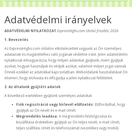
Adatvédelmi irányelvek
ADATVÉDELMI NYILATKOZAT
ExpressHighs.com
Utolsó frissítés: 2026
1. Bevezetés
Az ExpressHighs.com oldalon elkötelezettek vagyunk az Ön személyes
adatainak és magánélethez való jogának védelme iránt. Jelen adatvédelmi
nyilatkozat elmagyarázza, hogy milyen adatokat gyűjtünk, miért gyűjtjük
azokat, hogyan használjuk és védjük azokat, valamint milyen jogai vannak
Önnek ezekkel az adatokkal kapcsolatban. Weboldalunk használatával Ön
elismeri, hogy elolvasta és elfogadja a jelen nyilatkozat feltételeit.
2. Az általunk gyűjtött adatok
A következő esetekben gyűjtünk személyes adatokat:
Fiók regisztráció vagy hírlevél előfizetés:
Előfordulhat, hogy
gyűjtjük az Ön nevét és e-mail címét.
Megrendelés leadása:
A megrendelés feldolgozása és
kiszállítása érdekében gyűjtjük az Ön teljes nevét, e-mail címét,
teljes szállítási címét és telefonszámát (vezetékes vagy mobil).