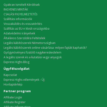
Gyakran Ismételt Kérdések
INGYENES MINTÁK
CSALÁSI FIGYELMEZTETÉS
Szállítási információk
Visszaküldés és visszatérítés
Szállítás az EU-n kívüli országokba
Adatvédelmi irányelvek
Általános Szerződési Feltételek
Legális kábítószerek Németországban
Legális kábítószerek online vásárlása: milyen fajták kaphatók?
Gyógynövényes füstölő nagykereskedelem
A legális szerek és a kutatási vegyi anyagok
Express Highs Blog
Ügyfélszolgálat
Kapcsolat
Express Highs vélemények - ÚJ
Honlaptérkép
Partner program
Affiliate Login
Affiliate Register
Affiliate Information