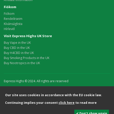
Fiókom
Fiókom
Rendeléseim
Kívánságlista
Hírlevél
Visit Express Highs UK Store
Buy Vape in the UK
Buy CBD in the UK
Buy H4CBD in the UK
Buy Smoking Products in the UK
Buy Nootropics in the UK
Express Highs © 2024. All rights are reserved
Our site uses cookies in accordance with the EU cookie law.
Continuing implies your consent
click here
to read more
✔ Don’t show again