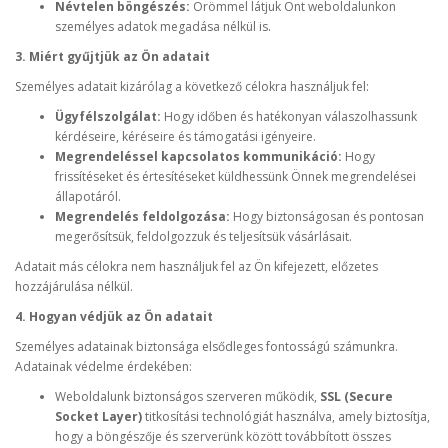
Névtelen böngészés:
Örömmel látjuk Önt weboldalunkon
személyes adatok megadása nélkül is.
3. Miért gyűjtjük az Ön adatait
Személyes adatait kizárólag a következő célokra használjuk fel:
Ügyfélszolgálat:
Hogy időben és hatékonyan válaszolhassunk
kérdéseire, kéréseire és támogatási igényeire.
Megrendeléssel kapcsolatos kommunikáció:
Hogy
frissítéseket és értesítéseket küldhessünk Önnek megrendelései
állapotáról.
Megrendelés feldolgozása:
Hogy biztonságosan és pontosan
megerősítsük, feldolgozzuk és teljesítsük vásárlásait.
Adatait más célokra nem használjuk fel az Ön kifejezett, előzetes
hozzájárulása nélkül.
4. Hogyan védjük az Ön adatait
Személyes adatainak biztonsága elsődleges fontosságú számunkra.
Adatainak védelme érdekében:
Weboldalunk biztonságos szerveren működik,
SSL (Secure
Socket Layer)
titkosítási technológiát használva, amely biztosítja,
hogy a böngészője és szerverünk között továbbított összes