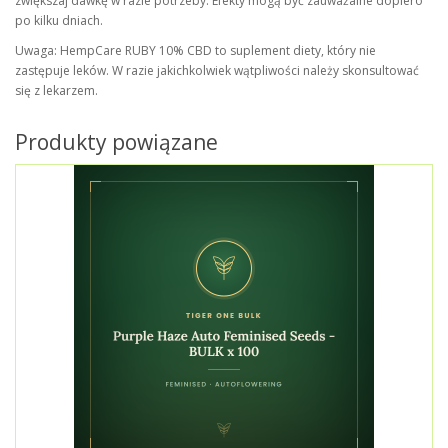
zwiększaj dawkę w razie potrzeby. Efekty mogą być zauważalne dopiero
po kilku dniach.
Uwaga: HempCare RUBY 10% CBD to suplement diety, który nie
zastępuje leków. W razie jakichkolwiek wątpliwości należy skonsultować
się z lekarzem.
Produkty powiązane