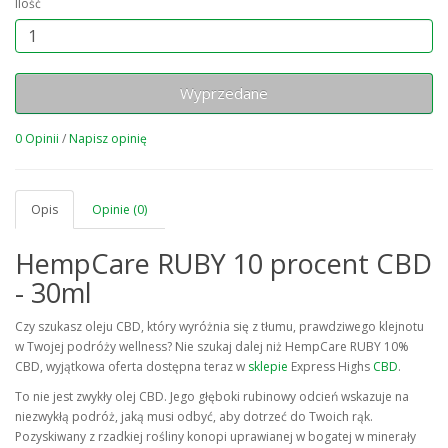
Ilość
Wyprzedane
0 Opinii
/
Napisz opinię
Opis
Opinie (0)
HempCare RUBY 10 procent CBD
- 30ml
Czy szukasz oleju CBD, który wyróżnia się z tłumu, prawdziwego klejnotu
w Twojej podróży wellness? Nie szukaj dalej niż HempCare RUBY 10%
CBD, wyjątkowa oferta dostępna teraz w
sklepie
Express Highs
CBD
.
To nie jest zwykły olej CBD. Jego głęboki rubinowy odcień wskazuje na
niezwykłą podróż, jaką musi odbyć, aby dotrzeć do Twoich rąk.
Pozyskiwany z rzadkiej rośliny konopi uprawianej w bogatej w minerały