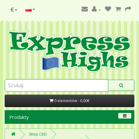
€
0 elementów - 0,00€
Produkty
Sklep CBD