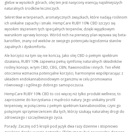
glebie w wysokich górach, olej ten jest nasycony esencją najsilniejszych
naturalnych środków leczniczych.
Sekret tkwi w terpenach, aromatycznych związkach, które nadają roślinom
ich unikalne zapachy i smaki. HempCare RUBY 10% CBD szczyci się
wysokim stężeniem tych specjalnych terpenów, dzięki wyjątkowym
warunkom uprawy konopi. Wśród nich na pierwszy plan wysuwa się beta-
kariofilen, znany od wieków ze swojego potencjału łagodzenia stanów
zapalnych i dyskomfortu.
Ale korzyści na tym się nie kończą. Jako olej CBD o pełnym spektrum
działania, RUBY 10% zapewnia pełną symfonię naturalnych składników
rośliny konopi, w tym CBD, CBG, CBN, flawonoidów i innych. Ten efekt
otoczenia wzmacnia potencjalne korzyści, harmonijnie współpracując z
układem endokannabinoidowym organizmu w celu promowania
równowagi i ogólnego dobrego samopoczucia.
HempCare RUBY 10% CBD to coś więcej niż tylko produkt wellness; to
zaproszenie do korzystania z mądrości natury. Jego unikalny profil
terpenowy, w połączeniu z pełnym spektrum kannabinoidów, czyni go
potężnym sprzymierzeńcem dla tych, którzy szukają naturalnej drogi do
zdrowszego i szczęśliwszego życia.
Porady: Zacznij od 5 kropli pod język dwa razy dziennie i stopniowo