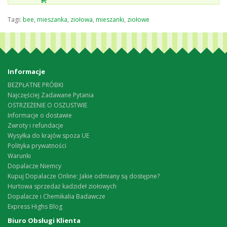
Tagi:
bee
,
mieszanka
,
ziołowa
,
mieszanki
,
ziołowe
Informacje
BEZPŁATNE PRÓBKI
Najczęściej Zadawane Pytania
OSTRZEŻENIE O OSZUSTWIE
Informacje o dostawie
Zwroty i refundacje
Wysyłka do krajów spoza UE
Polityka prywatności
Warunki
Dopalacze Niemcy
Kupuj Dopalacze Online: Jakie odmiany są dostępne?
Hurtowa sprzedaż kadzideł ziołowych
Dopalacze i Chemikalia Badawcze
Express Highs Blog
Biuro Obsługi Klienta