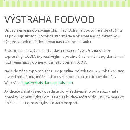
VÝSTRAHA PODVOD
Upozornenie na klonovanie phishingu: Boli sme upozornení, že útočníci
sa pokúšajú ukradnúť osobné informácie a oklamať našich zákazníkov
tým, že sa pokúšajú skopírovať našu webovú stránku.
Prosím, uistite sa, že ste pri zadávaní objednávky vždy na stránke
expresshighs.COM, Express Highs nepoužíva žiadne iné názvy domén ani
rozšírenia názvu domény, iba našu doménu .COM.
Naša doména expresshighs.COM je online od roku 2015, v roku, keď sme
otvorili našu firmu, môžete si to overiť pomocou „nástrojov domény
Whois“ tu:
https://whois.domaintools.com
Ak chcete získať výsledky, zadajte do vyhľadávacieho poľa názov našej
domény ExpressHighs.Com. Takto sa budete môcť vždy uistiť, že máte čo
do činenia s Express Highs. Zostať v bezpečí!