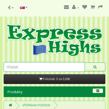
€
Položiek: 0 za 0,00€
Produkty
VÝSTRAHA PODVOD