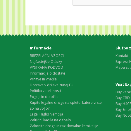
Informácie
Služby 
BREZPLAČNI VZORCI
Kontakt
Najčastejšie Otázky
Express 
VÝSTRAHA PODVOD
Mapa str
Informacije o dostavi
Vrnitve in vračila
Visit E
Dostava v države zunaj EU
Politika zasebnosti
Buy Vape 
Pogoji in določila
Buy CBD 
Kupite legalne droge na spletu: katere vrste
Buy H4CB
so na voljo?
Buy Smok
Legal Highs Nemčija
Buy Nootr
Zeliščni kadila na debelo
Zakonite droge in raziskovalne kemikalije