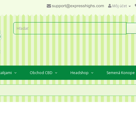
Môj účet
kalijami
Obchod CBD
Headshop
Semená Konope