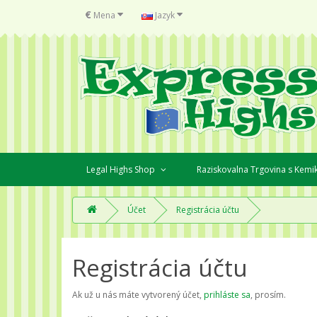
€
Mena
Jazyk
Legal Highs Shop
Raziskovalna Trgovina s Kemi
Účet
Registrácia účtu
Registrácia účtu
Ak už u nás máte vytvorený účet,
prihláste sa
, prosím.