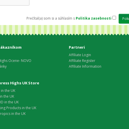
Prečítal(a) som si a súhlasím s
Politika zasebnosti
zákazníkom
Partneri
Affiliate Login
Highs Ocene- NOVO
Affiliate Register
ánky
Affiliate Information
xpress Highs UK Store
in the UK
in the UK
D in the UK
ing Products in the UK
opics in the UK