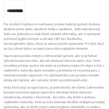
Pre mnohých nadšencov marihuany zostáva tradičný spôsob zhulenia -
ubalenie jointa alebo zabalenie misky a zapálenie - stále neprekonaný.
Stále viac jednotlivcov však hľadá zdravšie alternatívy, ako si vychutnať
prémiové legálne konope a extrakty CBD bez škodlivého,
karcinogénneho dymu, ktorý so sebou prináša spaľovanie. Pre tých, ktorí
sa chcú zbaviť dymu, sa vaporizácia stáva najlepším riešením.
Vaporizácia ponúka čistejší a rafinovanejší spôsob, ako si vychutnať
výhody konope bez toho, aby ste obetovali účinnosť alebo chuť. Tento
inovatívny prístup využíva silu tepla na uvoľnenie žiaducich olejov a živíc z
rastlinného materiálu alebo extraktov a premieňa ich na jemnú paru s
minimalizovaným zápachom. Po vdýchnutí táto para prináša rovnaké
účinky ako fajčenie, ale s výrazne nižším opotrebovaním pľúc.
Veda, ktorá stojí za vaporizáciou, je jednoduchá, ale účinná. Zahrievaním
konope na presnú teplotu vaporizéry extrahujú liečivé zlúčeniny -
kanabinoidy, terpény a flavonoidy - bez toho, aby došlo k spáleniu
rastlinného materiálu. Tento proces eliminuje škodlivé vedľajšie produkty
spaľovania, ako sú decht, popol a karcinogénne chemikálie, čo vedie k