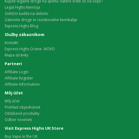
Kupite legalne droge na spletu: katere vrste so na voljo?
Legal Highs Nemčija
Zeliščni kadila na debelo
Zakonite droge in raziskovalne kemikalije
Express Highs Blog
Služby zákazníkom
Kontakt
Express Highs Ocene- NOVO
Mapa stránky
Partneri
Affiliate Login
Affiliate Register
Affiliate Information
Môj účet
Môj účet
Prehľad objednávok
Obľúbené produkty
Odber noviniek
Visit Express Highs UK Store
Buy Vape in the UK