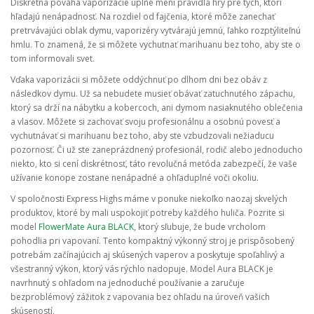
Diskrétna povaha vaporizácie úplne mení pravidlá hry pre tých, ktorí
hľadajú nenápadnosť. Na rozdiel od fajčenia, ktoré môže zanechať
pretrvávajúci oblak dymu, vaporizéry vytvárajú jemnú, ľahko rozptýliteľnú
hmlu. To znamená, že si môžete vychutnať marihuanu bez toho, aby ste o
tom informovali svet.
Vďaka vaporizácii si môžete oddýchnuť po dlhom dni bez obáv z
následkov dymu. Už sa nebudete musieť obávať zatuchnutého zápachu,
ktorý sa drží na nábytku a kobercoch, ani dymom nasiaknutého oblečenia
a vlasov. Môžete si zachovať svoju profesionálnu a osobnú povesť a
vychutnávať si marihuanu bez toho, aby ste vzbudzovali nežiaducu
pozornosť. Či už ste zaneprázdnený profesionál, rodič alebo jednoducho
niekto, kto si cení diskrétnosť, táto revolučná metóda zabezpečí, že vaše
užívanie konope zostane nenápadné a ohľaduplné voči okoliu.
V spoločnosti Express Highs máme v ponuke niekoľko naozaj skvelých
produktov, ktoré by mali uspokojiť potreby každého huliča. Pozrite si
model
FlowerMate Aura BLACK
, ktorý sľubuje, že bude vrcholom
pohodlia pri vapovaní. Tento kompaktný výkonný stroj je prispôsobený
potrebám začínajúcich aj skúsených vaperov a poskytuje spoľahlivý a
všestranný výkon, ktorý vás rýchlo nadopuje. Model Aura BLACK je
navrhnutý s ohľadom na jednoduché používanie a zaručuje
bezproblémový zážitok z vapovania bez ohľadu na úroveň vašich
skúseností.