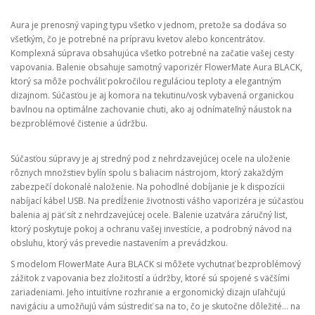
Aura je prenosný vaping typu všetko v jednom, pretože sa dodáva so
všetkým, čo je potrebné na prípravu kvetov alebo koncentrátov.
Komplexná súprava obsahujúca všetko potrebné na začatie vašej cesty
vapovania. Balenie obsahuje samotný vaporizér FlowerMate Aura BLACK,
ktorý sa môže pochváliť pokročilou reguláciou teploty a elegantným
dizajnom. Súčasťou je aj komora na tekutinu/vosk vybavená organickou
bavlnou na optimálne zachovanie chuti, ako aj odnímateľný náustok na
bezproblémové čistenie a údržbu.
Súčasťou súpravy je aj stredný pod z nehrdzavejúcej ocele na uloženie
rôznych množstiev bylín spolu s baliacim nástrojom, ktorý zakaždým
zabezpečí dokonalé naloženie. Na pohodlné dobíjanie je k dispozícii
nabíjací kábel USB. Na predĺženie životnosti vášho vaporizéra je súčasťou
balenia aj päť sít z nehrdzavejúcej ocele. Balenie uzatvára záručný list,
ktorý poskytuje pokoj a ochranu vašej investície, a podrobný návod na
obsluhu, ktorý vás prevedie nastavením a prevádzkou.
S modelom FlowerMate Aura BLACK si môžete vychutnať bezproblémový
zážitok z vapovania bez zložitostí a údržby, ktoré sú spojené s väčšími
zariadeniami. Jeho intuitívne rozhranie a ergonomický dizajn uľahčujú
navigáciu a umožňujú vám sústrediť sa na to, čo je skutočne dôležité... na