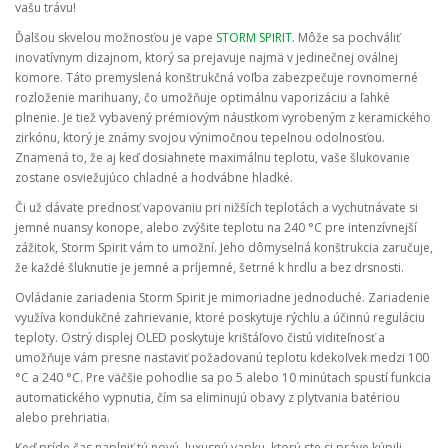
vašu trávu!
Ďalšou skvelou možnosťou je vape
STORM SPIRIT
. Môže sa pochváliť
inovatívnym dizajnom, ktorý sa prejavuje najmä v jedinečnej oválnej
komore. Táto premyslená konštrukčná voľba zabezpečuje rovnomerné
rozloženie marihuany, čo umožňuje optimálnu vaporizáciu a ľahké
plnenie. Je tiež vybavený prémiovým náustkom vyrobeným z keramického
zirkónu, ktorý je známy svojou výnimočnou tepelnou odolnosťou.
Znamená to, že aj keď dosiahnete maximálnu teplotu, vaše šlukovanie
zostane osviežujúco chladné a hodvábne hladké.
Či už dávate prednosť vapovaniu pri nižších teplotách a vychutnávate si
jemné nuansy konope, alebo zvýšite teplotu na 240 °C pre intenzívnejší
zážitok, Storm Spirit vám to umožní. Jeho dômyselná konštrukcia zaručuje,
že každé šluknutie je jemné a príjemné, šetrné k hrdlu a bez drsnosti.
Ovládanie zariadenia Storm Spirit je mimoriadne jednoduché. Zariadenie
využíva kondukčné zahrievanie, ktoré poskytuje rýchlu a účinnú reguláciu
teploty. Ostrý displej OLED poskytuje krištáľovo čistú viditeľnosť a
umožňuje vám presne nastaviť požadovanú teplotu kdekoľvek medzi 100
°C a 240 °C. Pre väčšie pohodlie sa po 5 alebo 10 minútach spustí funkcia
automatického vypnutia, čím sa eliminujú obavy z plytvania batériou
alebo prehriatia.
Keď príde čas naplniť tú novú, luxusnú vapku, ktorú ste si práve kúpili,