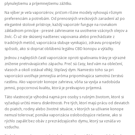
plynulejšiemu a príjemnejšiemu zážitku.
Na výber je veľa vaporizérov, pričom rôzne modely vyhovujú rôznym
preferenciám a potrebám. Od prenosných vreckových zariadení až po
elegantné stolové prístroje, každý vaporizér funguje na rovnakom
základnom princípe - presné zahrievanie na uvoľnenie vzácnych olejov a
živíc. Či už ste skúsený nadšenec vapovania alebo prechádzate z
tradičných metód, vaporizácia sľubuje vynikajúci, zdraviu prospešný
spôsob, ako si dopriať obľúbenú legálnu CBD konopu a výťažky.
Jednou z najlepších častí vaporizácie oproti spaľovaniu trávy je výrazné
zníženie pretrvávajúceho zápachu. Preč sú časy, keď vám na oblečení,
vlasoch a okolí ostával vlhký, štipľavý dym. Namiesto toho sa pri
vaporizácii uvoľňuje jemnejšia aróma pripomínajúca samotnú čerstvú
rastlinu. Ako vaporizér konope zahrieva, vôňa sa vyvíja a nadobúda
jemnú, popcornovú kvalitu, ktorá je prekvapivo príjemná.
Táto vlastnosť je výhodná najmä pre osoby s rušným životom, ktoré si
vyžadujú určitú mieru diskrétnosti. Pre tých, ktorí majú prácu od deviatich
do piatich, rodiny alebo životné situácie, v ktorých sa užívanie konope
nemusí tolerovať, ponúka vaporizácia oslobodzujúce riešenie, ako si
rýchlo zapáliť bez obáv z prezrádzajúceho dymu, ktorý sa vznáša vo
vzduchu.