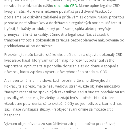
nezabudnite skĺznuť do nášho
obchodu CBD
. Máme úplne legálne CBD
kvety a hašiš, ktoré vám môžeme poslať až pred dvere! Všetko, čo
posielame, je diskrétne zabalené a príde vám až domov. Našou prioritou
je spokojnosť zákazníkov a dodržiavanie regulačných noriem. Môžete si
byť istí, že každý produkt, ktorý ponúkame, spĺňa alebo prevyšuje
priemyselné kritériá kvality, účinnosti a legálnosti. Náš záväzok k
transparentnosti a dokonalosti zaručuje bezproblémové nakupovanie od
prehliadania až po doručenie.
Preskúmajte našu kurátorskú kolekciu ešte dnes a objavte dokonalý CBD
kvet alebo hašiš, ktorý vám umožní naplno rozvinúť potenciál vášho
vaporizéra. Vychutnajte si pohodlie doručenia až do domu v spojení s
dôverou, ktorá vyplýva z výberu dôveryhodného predajcu CBD.
Ale neverte nám len na slovo, keď hovoríme, že sme dôveryhodní.
Pokračujte a preskúmajte našu webovú stránku, kde objavíte množstvo
žiarivých recenzií od spokojných zákazníkov. Keď si budete prechádzať ich
posudky, všimnete si, že všetky sa zdajú byť skutočné. . Nie sú to len
všeobecné potvrdenia; sú to skutočné účty od jednotlivcov, ktorí od nás
zažili naše vynikajúce služby. Pri objednávaní online sa môžete cítiť
bezpečne.
Význam objednávania zo spoľahlivého zdroja nemožno preceňovať,