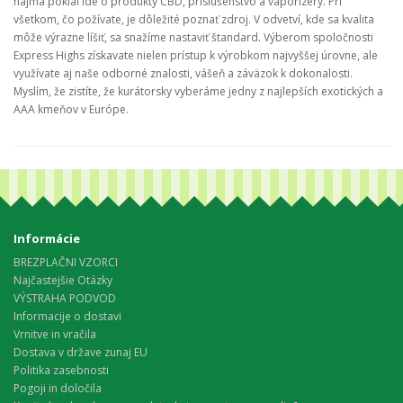
najmä pokiaľ ide o produkty CBD, príslušenstvo a vaporizéry. Pri
všetkom, čo požívate, je dôležité poznať zdroj. V odvetví, kde sa kvalita
môže výrazne líšiť, sa snažíme nastaviť štandard. Výberom spoločnosti
Express Highs získavate nielen prístup k výrobkom najvyššej úrovne, ale
využívate aj naše odborné znalosti, vášeň a záväzok k dokonalosti.
Myslím, že zistíte, že kurátorsky vyberáme jedny z najlepších exotických a
AAA kmeňov v Európe.
Informácie
BREZPLAČNI VZORCI
Najčastejšie Otázky
VÝSTRAHA PODVOD
Informacije o dostavi
Vrnitve in vračila
Dostava v države zunaj EU
Politika zasebnosti
Pogoji in določila