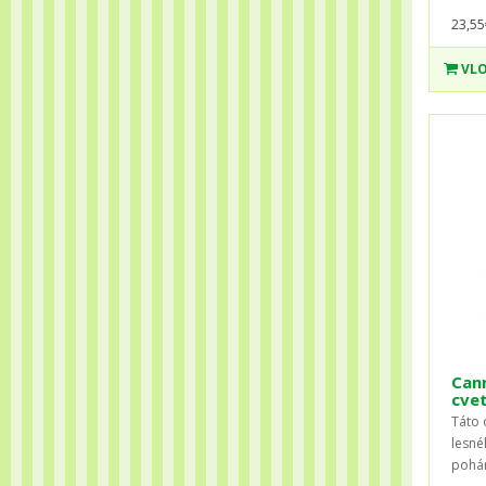
23,55
VLO
Can
cvet
Táto 
lesné
pohár