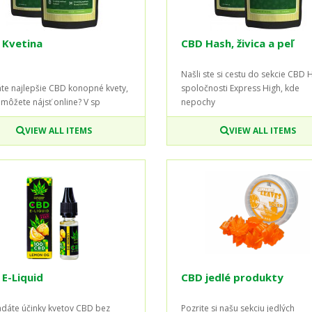
 Kvetina
CBD Hash, živica a peľ
Našli ste si cestu do sekcie CBD 
te najlepšie CBD konopné kvety,
spoločnosti Express High, kde
 môžete nájsť online? V sp
nepochy
VIEW ALL ITEMS
VIEW ALL ITEMS
E-Liquid
CBD jedlé produkty
adáte účinky kvetov CBD bez
Pozrite si našu sekciu jedlých