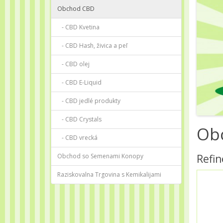
Obchod CBD
- CBD Kvetina
- CBD Hash, živica a peľ
- CBD olej
- CBD E-Liquid
- CBD jedlé produkty
- CBD Crystals
Ob
- CBD vrecká
Obchod so Semenami Konopy
Refin
Raziskovalna Trgovina s Kemikalijami