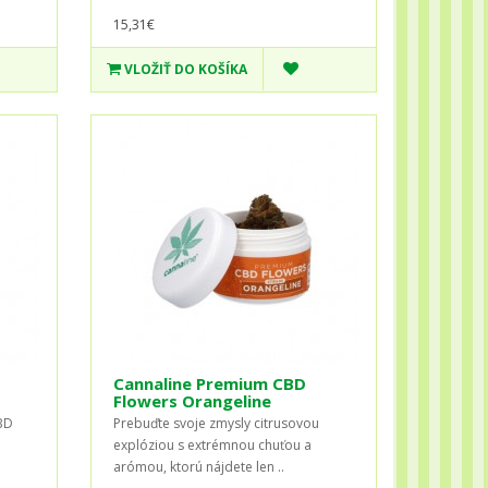
15,31€
VLOŽIŤ DO KOŠÍKA
Cannaline Premium CBD
Flowers Orangeline
BD
Prebuďte svoje zmysly citrusovou
explóziou s extrémnou chuťou a
arómou, ktorú nájdete len ..