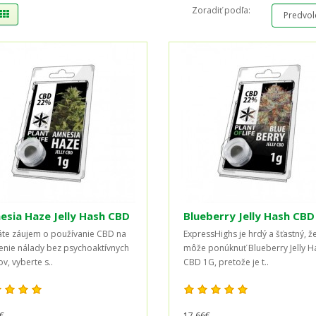
Zoradiť podľa:
sia Haze Jelly Hash CBD
Blueberry Jelly Hash CBD
te záujem o používanie CBD na
ExpressHighs je hrdý a šťastný, ž
enie nálady bez psychoaktívnych
môže ponúknuť Blueberry Jelly H
v, vyberte s..
CBD 1G, pretože je t..
€
17,66€