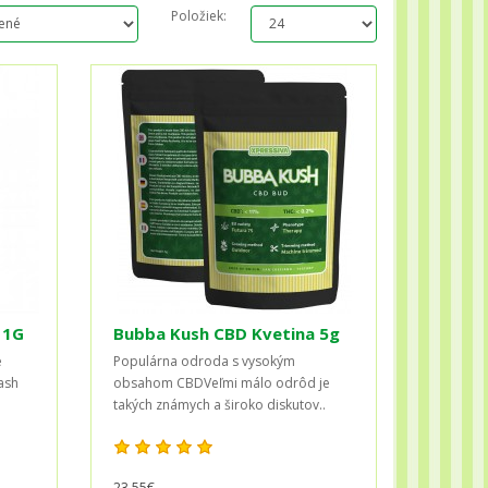
Položiek:
 1G
Bubba Kush CBD Kvetina 5g
e
Populárna odroda s vysokým
ash
obsahom CBDVeľmi málo odrôd je
takých známych a široko diskutov..
23,55€