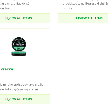
hu dymu, e-liquidy sú
produktov tu na Express Highs! 
oduchou
hrdí na
VIEW ALL ITEMS
VIEW ALL ITEMS
 vrecká
uje mnoho spôsobov, ako si užiť
ale ľudia zvyčajne myslia len
VIEW ALL ITEMS