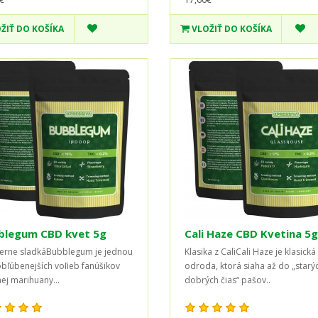
ŽIŤ DO KOŠÍKA
VLOŽIŤ DO KOŠÍKA
blegum CBD kvet 5g
Cali Haze CBD Kvetina 5g
rne sladkáBubblegum je jednou
Klasika z CaliCali Haze je klasická
obľúbenejších voľieb fanúšikov
odroda, ktorá siaha až do „starý
nej marihuany...
dobrých čias“ pašov..