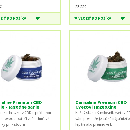
€
23,55€
ŽIŤ DO KOŠÍKA
VLOŽIŤ DO KOŠÍKA
naline Premium CBD
Cannaline Premium CBD
je - Jagodne sanje
Cvetovi Hazeoxine
odroda kvetov CBD s príchuťou
Každý skúsený milovník kvetov C
ho ovocia poteší vaše chuťové
vám povie, že je ťažké nájsť niečo
iky pri každom ..
lepšie ako prémiové k..