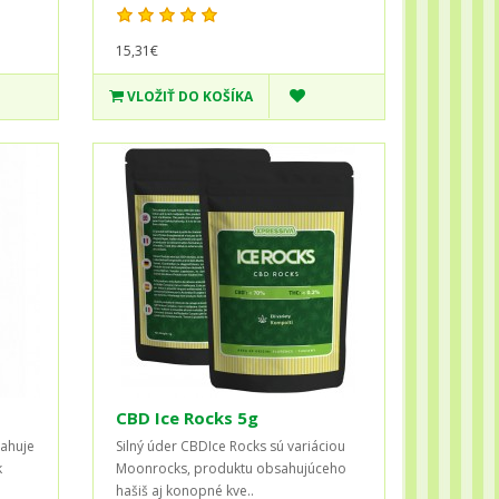
15,31€
VLOŽIŤ DO KOŠÍKA
CBD Ice Rocks 5g
ahuje
Silný úder CBDIce Rocks sú variáciou
k
Moonrocks, produktu obsahujúceho
hašiš aj konopné kve..