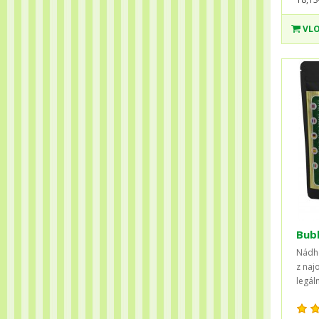
VLO
Bub
Nádhe
z naj
legál