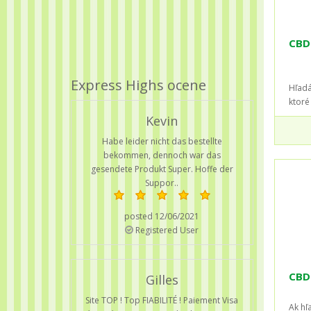
CBD
Express Highs ocene
Hľadá
ktoré
Kevin
Habe leider nicht das bestellte
bekommen, dennoch war das
gesendete Produkt Super. Hoffe der
Suppor..
posted 12/06/2021
Registered User
CBD 
Gilles
Site TOP ! Top FIABILITÉ ! Paiement Visa
Ak hľ