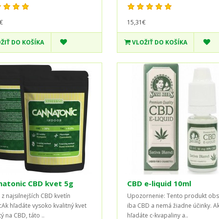
€
15,31€
ŽIŤ DO KOŠÍKA
VLOŽIŤ DO KOŠÍKA
natonic CBD kvet 5g
CBD e-liquid 10ml
 z najsilnejších CBD kvetín
Upozornenie: Tento produkt obs
Ak hľadáte vysoko kvalitný kvet
iba CBD a nemá žiadne účinky. A
ý na CBD, táto ..
hľadáte c-kvapaliny a..