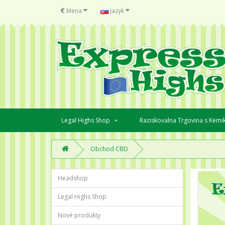
€
Mena
Jazyk
Legal Highs Shop
Raziskovalna Trgovina s Kemi
Obchod CBD
Headshop
Legal Highs Shop
Nové produkty