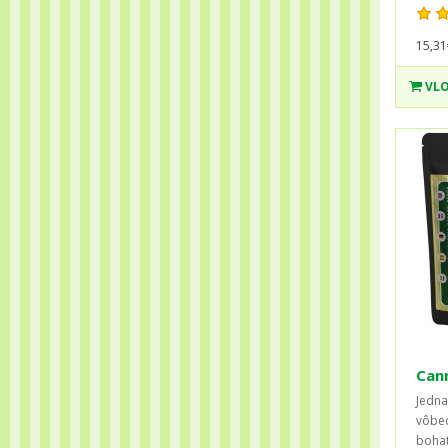
15,31
VLO
Can
Jedna
vôbec
bohat