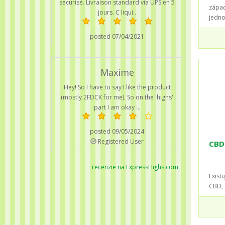
sécurisé. Livraison standard via UPS en 5
zápac
jours. C liqui..
jedn
posted 07/04/2021
Maxime
Hey! So I have to say I like the product
(mostly 2FDCK for me). So on the 'highs'
part I am okay :..
posted 09/05/2024
Registered User
CBD
recenzie na ExpressHighs.com
Exist
CBD, 