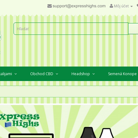
Môj účet
kalijami
Obchod CBD
Headshop
Semená Konope