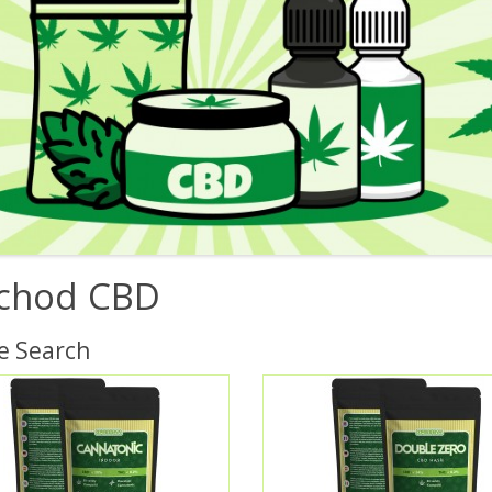
chod CBD
e Search