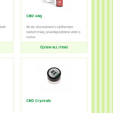
CBD olej
Hash
Ak ste oboznámení s nádherným
svetom trávy, pravdepodobne viete o
rozruc
VIEW ALL ITEMS
CBD Crystals