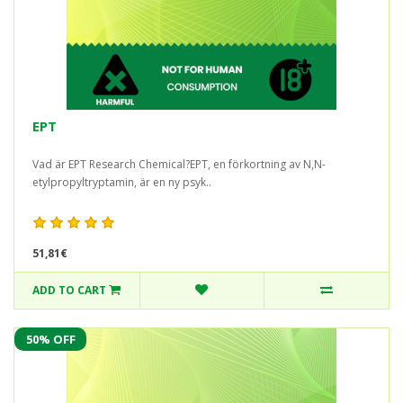
EPT
Vad är EPT Research Chemical?EPT, en förkortning av N,N-
etylpropyltryptamin, är en ny psyk..
51,81€
ADD TO CART
50% OFF