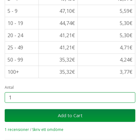
5 - 9
47,10€
5,59€
10 - 19
44,74€
5,30€
20 - 24
41,21€
5,30€
25 - 49
41,21€
4,71€
50 - 99
35,32€
4,24€
100+
35,32€
3,77€
Antal
Add to Cart
1 recensioner
/
Skriv ett omdöme