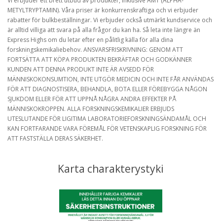
Vi erbjuder ett brett utbud av produkter, inklusive AMT (ALPHA-
METYLTRYPTAMIN). Våra priser är konkurrenskraftiga och vi erbjuder
rabatter för bulkbeställningar. Vi erbjuder också utmärkt kundservice och
är alltid villiga att svara på alla frågor du kan ha. Så leta inte längre än
Express Highs om du letar efter en pålitlig källa för alla dina
forskningskemikaliebehov. ANSVARSFRISKRIVNING: GENOM ATT
FORTSÄTTA ATT KÖPA PRODUKTEN BEKRÄFTAR OCH GODKÄNNER
KUNDEN ATT DENNA PRODUKT INTE ÄR AVSEDD FÖR
MÄNNISKOKONSUMTION, INTE UTGÖR MEDICIN OCH INTE FÅR ANVÄNDAS
FÖR ATT DIAGNOSTISERA, BEHANDLA, BOTA ELLER FÖREBYGGA NÅGON
SJUKDOM ELLER FÖR ATT UPPNÅ NÅGRA ANDRA EFFEKTER PÅ
MÄNNISKOKROPPEN. ALLA FORSKNINGSKEMIKALIER ERBJUDS
UTESLUTANDE FÖR LIGITIMA LABORATORIEFORSKNINGSÄNDAMÅL OCH
KAN FORTFARANDE VARA FÖREMÅL FÖR VETENSKAPLIG FORSKNING FÖR
ATT FASTSTÄLLA DERAS SÄKERHET.
Karta charakterystyki