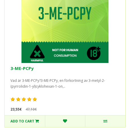
3-ME-PCPy
Vad är 3-ME-PCPy?3-ME-PCPy, en förkortning av 3-metyl-2-
(pyrrolidin-1-yl)cyklohexan-1-on,..
23,55€
47,10€
ADD TO CART