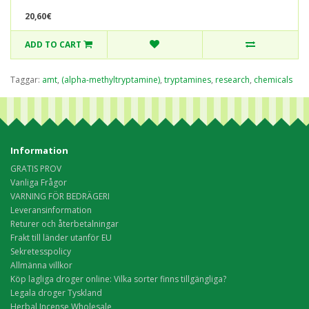
20,60€
ADD TO CART
Taggar:
amt
,
(alpha-methyltryptamine)
,
tryptamines
,
research
,
chemicals
Information
GRATIS PROV
Vanliga Frågor
VARNING FÖR BEDRÄGERI
Leveransinformation
Returer och återbetalningar
Frakt till länder utanför EU
Sekretesspolicy
Allmänna villkor
Köp lagliga droger online: Vilka sorter finns tillgängliga?
Legala droger Tyskland
Herbal Incense Wholesale