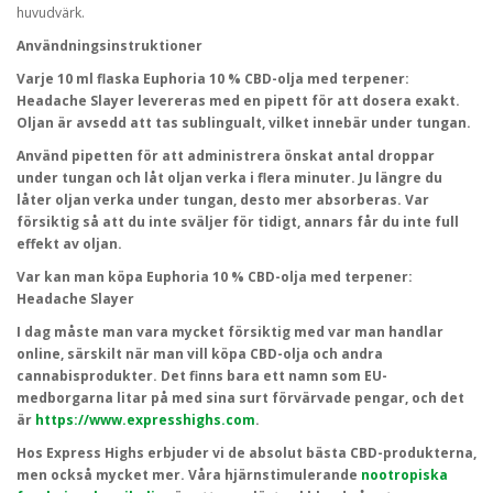
huvudvärk.
Användningsinstruktioner
Varje 10 ml flaska Euphoria 10 % CBD-olja med terpener:
Headache Slayer levereras med en pipett för att dosera exakt.
Oljan är avsedd att tas sublingualt, vilket innebär under tungan.
Använd pipetten för att administrera önskat antal droppar
under tungan och låt oljan verka i flera minuter. Ju längre du
låter oljan verka under tungan, desto mer absorberas. Var
försiktig så att du inte sväljer för tidigt, annars får du inte full
effekt av oljan.
Var kan man köpa Euphoria 10 % CBD-olja med terpener:
Headache Slayer
I dag måste man vara mycket försiktig med var man handlar
online, särskilt när man vill köpa CBD-olja och andra
cannabisprodukter. Det finns bara ett namn som EU-
medborgarna litar på med sina surt förvärvade pengar, och det
är
https://www.expresshighs.com
.
Hos Express Highs erbjuder vi de absolut bästa CBD-produkterna,
men också mycket mer. Våra hjärnstimulerande
nootropiska