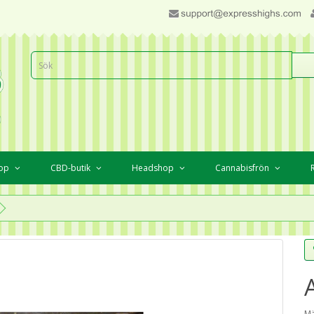
hop
CBD-butik
Headshop
Cannabisfrön
Mä