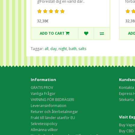
g!Föreställ dig en värld där..
förbät
32,38€
32,38
ADD TO CART
ADD
Taggar:
all
,
day
,
night
,
bath
,
salts
Information
Kundser
GRATIS PROV
Kontakta
Vanliga Frågor
Express 
VARNING FÖR BEDRÄGERI
Sitekarta
Leveransinformation
Returer och återbetalningar
Visit E
Frakt till länder utanför EU
Sekretesspolicy
Buy Vape 
Allmänna villkor
Buy CBD 