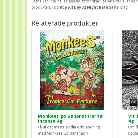
Highs kan inte hållas ansvarigt för skadliga effekter eller ko
produkten. Köp
Köp All Day Al Night Bath Salts
idag!
Relaterade produkter
Monkees go Bananas Herbal
VIP 
Incense 4g
4g
Få ut det mesta av din örtblandning
Om du
med Monkees Go Bananas 4
upple