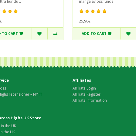
tra hur du ..
många av oss funde..
€
25,90€
 TO CART
ADD TO CART
vice
Affiliates
 oss
Affiliate Login
Highs recensioner – NYTT
Affiliate Register
Affiliate Information
xpress Highs UK Store
in the UK
in the UK