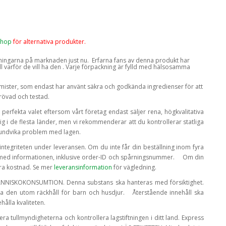
Shop
för alternativa produkter.
ndningarna på marknaden just nu. Erfarna fans av denna produkt har
l varför de vill ha den
. Varje förpackning är fylld med hälsosamma
emister, som endast har använt säkra och godkända ingredienser för att
rövad och testad.
t perfekta valet eftersom vårt företag endast säljer rena, högkvalitativa
g i de flesta länder, men vi rekommenderar att du kontrollerar statliga
t undvika problem med lagen.
 integriteten under leveransen. Om du inte får din beställning inom fyra
s med informationen, inklusive order-ID och spårningsnummer.
Om din
tra kostnad. Se mer
leveransinformation
för vägledning.
MÄNNISKOKONSUMTION. Denna substans ska hanteras med försiktighet.
ra den utom räckhåll för barn och husdjur.
Återstående innehåll ska
hålla kvaliteten.
tera tullmyndigheterna och kontrollera lagstiftningen i ditt land. Express