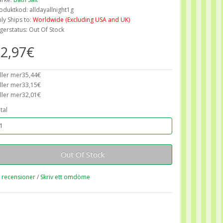
oduktkod: alldayallnight1g
ly Ships to:
Worldwide (Excluding USA and UK)
gerstatus: Out Of Stock
2,97€
ller mer35,44€
ller mer33,15€
ller mer32,01€
tal
Out Of Stock
 recensioner
/
Skriv ett omdöme