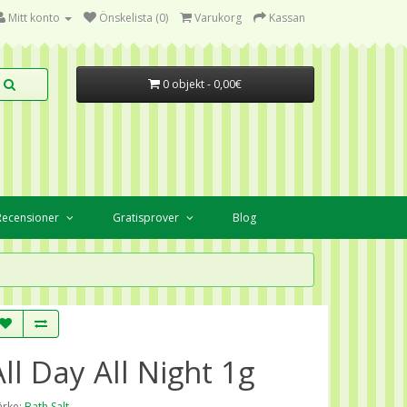
Mitt konto
Önskelista (0)
Varukorg
Kassan
0 objekt - 0,00€
Recensioner
Gratisprover
Blog
All Day All Night 1g
rke:
Bath Salt