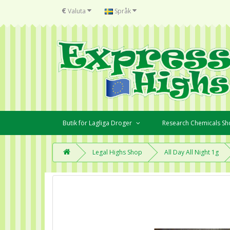
€
Valuta
Språk
Butik för Lagliga Droger
Research Chemicals S
Legal Highs Shop
All Day All Night 1g