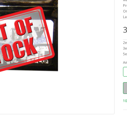
Pr
On
La
3
2e
3e
5e
An
10