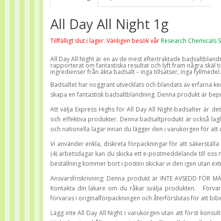
All Day All Night 1g
Tillfälligt slut i lager. Vänligen besök vår
Research Chemicals 
All Day All Night är en av de mest eftertraktade badsaltbla
rapporterat om fantastiska resultat och lyft fram några skäl til
ingredienser från äkta badsalt – inga tillsatser, inga fyllmedel.
Badsaltet har noggrant utvecklats och blandats av erfarna k
skapa en fantastisk badsaltblandning. Denna produkt är bep
Att välja Express Highs för All Day All Night-badsalter är de
och effektiva produkter. Denna badsaltprodukt är också lagli
och nationella lagar innan du lägger den i varukorgen för at
Vi använder enkla, diskreta förpackningar för att säkerställa
(4) arbetsdagar kan du skicka ett e-postmeddelande till os
beställning kommer bort i posten skickar vi den igen utan ex
Ansvarsfriskrivning: Denna produkt är INTE AVSEDD FÖR 
Kontakta din läkare om du råkar svälja produkten.
Förva
förvaras i originalförpackningen och återförslutas för att bibe
Lägg inte All Day All Night i varukorgen utan att först konsul