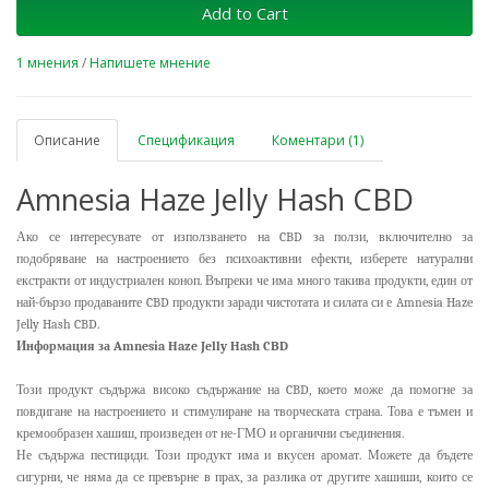
Add to Cart
1 мнения
/
Напишете мнение
Описание
Спецификация
Коментари (1)
Amnesia Haze Jelly Hash CBD
Ако се интересувате от използването на CBD за ползи, включително за
подобряване на настроението без психоактивни ефекти, изберете натурални
екстракти от индустриален коноп. Въпреки че има много такива продукти, един от
най-бързо продаваните CBD продукти заради чистотата и силата си е Amnesia Haze
Jelly Hash CBD.
Информация за Amnesia Haze Jelly Hash CBD
Този продукт съдържа високо съдържание на CBD, което може да помогне за
повдигане на настроението и стимулиране на творческата страна. Това е тъмен и
кремообразен хашиш, произведен от не-ГМО и органични съединения.
Не съдържа пестициди. Този продукт има и вкусен аромат. Можете да бъдете
сигурни, че няма да се превърне в прах, за разлика от другите хашиши, които се