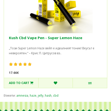
Kush Cbd Vape Pen - Super Lemon Haze
„Този Super Lemon Haze вейп е идеалният тоник! Вкусът е
невероятен.“ – Крис П. Цитрусов вз..
17.66€
ADD TO CART
Етикети:
amnesia
,
haze
,
jelly
,
hash
,
cbd