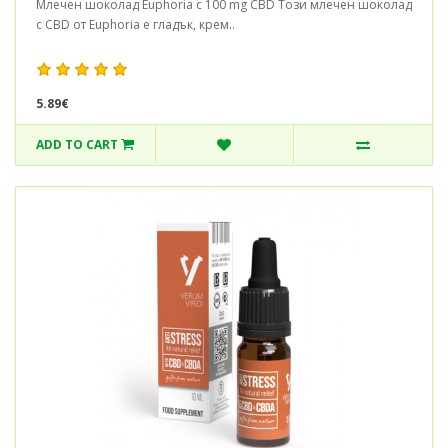
Млечен шоколад Euphoria с 100 mg CBD Този млечен шоколад
с CBD от Euphoria е гладък, крем..
5.89€
ADD TO CART