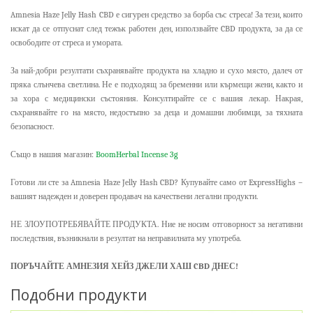
Amnesia Haze Jelly Hash CBD е сигурен средство за борба със стреса! За тези, които
искат да се отпуснат след тежък работен ден, използвайте CBD продукта, за да се
освободите от стреса и умората.
За най-добри резултати съхранявайте продукта на хладно и сухо място, далеч от
пряка слънчева светлина. Не е подходящ за бременни или кърмещи жени, както и
за хора с медицински състояния. Консултирайте се с вашия лекар. Накрая,
съхранявайте го на място, недостъпно за деца и домашни любимци, за тяхната
безопасност.
Също в нашия магазин:
BoomHerbal Incense 3g
Готови ли сте за Amnesia Haze Jelly Hash CBD? Купувайте само от ExpressHighs –
вашият надежден и доверен продавач на качествени легални продукти.
НЕ ЗЛОУПОТРЕБЯВАЙТЕ ПРОДУКТА. Ние не носим отговорност за негативни
последствия, възникнали в резултат на неправилната му употреба.
ПОРЪЧАЙТЕ АМНЕЗИЯ ХЕЙЗ ДЖЕЛИ ХАШ CBD ДНЕС!
Подобни продукти