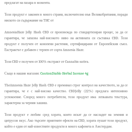
предлагат на пазара в момента.
Този продукт е законен в много страни, включително във Великобритания, поради
ниското си съдържание на THC от
AmnesiaHaze Jelly Hash CBD се произвежда по стандартизиран процес, за да се
гарантира, че запазва най-високото ниво на активната си съставка CBD. Този
продукт е получен от конопени растения, сертифицирани от Европейския съюз.
Екстрактът е добавен с терпен от сорта Amnesia Haze.
Този CBD е получен от 100% екстракт от Cannabis sativa.
Също в нашия магазин:
CautionDiablo Herbal Incense 4g
TheAmnesia Haze Jelly Hash CBD е преминал строг контрол на качеството, за да се
гарантира, че е с най-високо качество. CBDJelly (22%) предлага интензивно
успокоение. Според много потребители, този продукт има лепкавата текстура,
характерна за черния хашиш.
Този продукт е любим сред хората, които искат да се насладят на земния и
цитрусов вкус. Ако търсите приятните ефекти на CBD, хората пушат този продукт,
който е един от най-известните продукти в много кафенета в Амстердам.