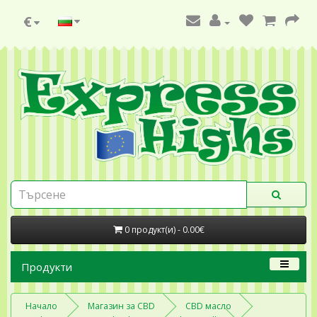
€
0 продукт(и) - 0.00€
Продукти
Начало
Магазин за CBD
CBD масло