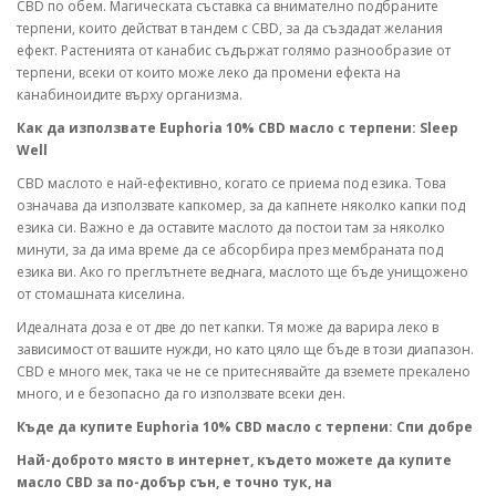
CBD по обем. Магическата съставка са внимателно подбраните
терпени, които действат в тандем с CBD, за да създадат желания
ефект. Растенията от канабис съдържат голямо разнообразие от
терпени, всеки от които може леко да промени ефекта на
канабиноидите върху организма.
Как да използвате Euphoria 10% CBD масло с терпени: Sleep
Well
CBD маслото е най-ефективно, когато се приема под езика. Това
означава да използвате капкомер, за да капнете няколко капки под
езика си. Важно е да оставите маслото да постои там за няколко
минути, за да има време да се абсорбира през мембраната под
езика ви. Ако го преглътнете веднага, маслото ще бъде унищожено
от стомашната киселина.
Идеалната доза е от две до пет капки. Тя може да варира леко в
зависимост от вашите нужди, но като цяло ще бъде в този диапазон.
CBD е много мек, така че не се притеснявайте да вземете прекалено
много, и е безопасно да го използвате всеки ден.
Къде да купите Euphoria 10% CBD масло с терпени: Спи добре
Най-доброто място в интернет, където можете да купите
масло CBD за по-добър сън, е точно тук, на