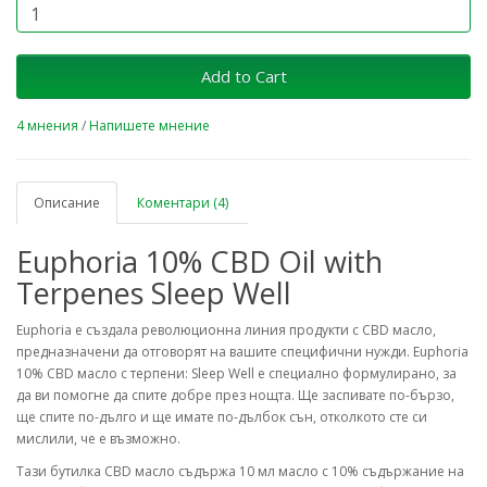
Add to Cart
4 мнения
/
Напишете мнение
Описание
Коментари (4)
Euphoria 10% CBD Oil with
Terpenes Sleep Well
Euphoria е създала революционна линия продукти с CBD масло,
предназначени да отговорят на вашите специфични нужди. Euphoria
10% CBD масло с терпени: Sleep Well е специално формулирано, за
да ви помогне да спите добре през нощта. Ще заспивате по-бързо,
ще спите по-дълго и ще имате по-дълбок сън, отколкото сте си
мислили, че е възможно.
Тази бутилка CBD масло съдържа 10 мл масло с 10% съдържание на