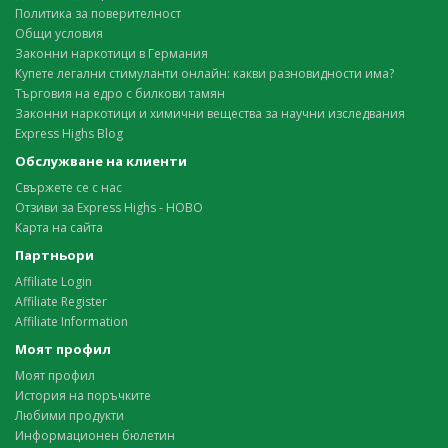
Политика за поверителност
Общи условия
Законни наркотици в Германия
Купете легални стимуланти онлайн: какви разновидности има?
Търговия на едро с билкови тамян
Законни наркотици и химични вещества за научни изследвания
Express Highs Blog
Обслужване на клиенти
Свържете се с нас
Отзиви за Express Highs - НОВО
Карта на сайта
Партньори
Affiliate Login
Affiliate Register
Affiliate Information
Моят профил
Моят профил
История на поръчките
Любими продукти
Информационен бюлетин