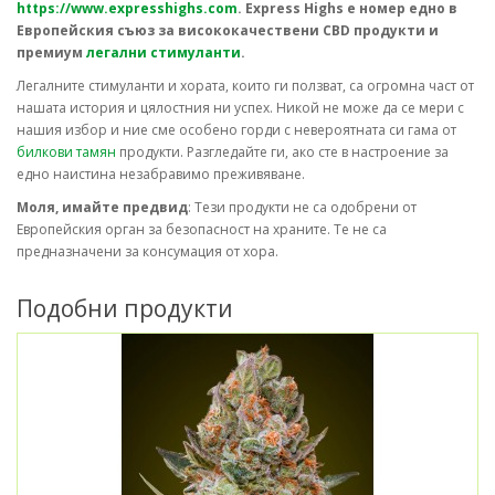
https://www.expresshighs.com
. Express Highs е номер едно в
Европейския съюз за висококачествени CBD продукти и
премиум
легални стимуланти
.
Легалните стимуланти и хората, които ги ползват, са огромна част от
нашата история и цялостния ни успех. Никой не може да се мери с
нашия избор и ние сме особено горди с невероятната си гама от
билкови тамян
продукти. Разгледайте ги, ако сте в настроение за
едно наистина незабравимо преживяване.
Моля, имайте предвид
: Тези продукти не са одобрени от
Европейския орган за безопасност на храните. Те не са
предназначени за консумация от хора.
Подобни продукти