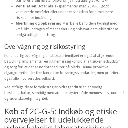
barrierer erdin første forsvarslinje mod utilsigtet kontakt.
Ventilation:
Udfør alle eksperimenter med 2C-G-5 i godt
ventilerede områder eller under et stinkskab for atminimere
risikoen for indånding.
Mærkning og opbevaring:
Mærk alle beholdere tydeligt med
»må ikke indtages af mennesker« og opbevar dem sikkertfor at
undgå utilsigtet misbrug.
Overvågning og risikostyring
Kontinuerlig overvågning af laboratoriemiljøet er også af afgørende
betydning. Implementer en rutinemæssig kontrolaf alt sikkerhedsudstyr
og sørg for, at der er nødprocedurer på plads. Denne proaktive
tilgangopretholder ikke kun etiske forskningsstandarder, men prioriterer
også alle involveredes velfærd.
Ved at følge disse forholdsregler bidrager du til en ansvarlig
forskningskultur, samtidig med atdu beskytter både menneskers sundhed
og videnskabelig integritet.
Køb af 2C-G-5: Indkøb og etiske
overvejelser til udelukkende
videnskabelig laboratoriebrug