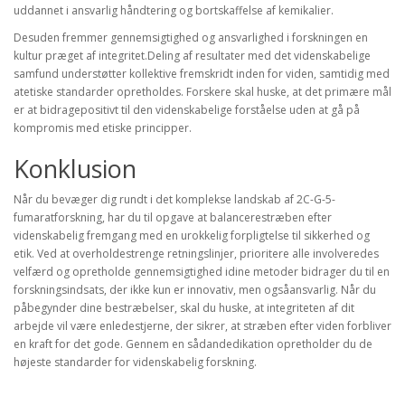
uddannet i ansvarlig håndtering og bortskaffelse af kemikalier.
Desuden fremmer gennemsigtighed og ansvarlighed i forskningen en
kultur præget af integritet.Deling af resultater med det videnskabelige
samfund understøtter kollektive fremskridt inden for viden, samtidig med
atetiske standarder opretholdes. Forskere skal huske, at det primære mål
er at bidragepositivt til den videnskabelige forståelse uden at gå på
kompromis med etiske principper.
Konklusion
Når du bevæger dig rundt i det komplekse landskab af 2C-G-5-
fumaratforskning, har du til opgave at balancerestræben efter
videnskabelig fremgang med en urokkelig forpligtelse til sikkerhed og
etik. Ved at overholdestrenge retningslinjer, prioritere alle involveredes
velfærd og opretholde gennemsigtighed idine metoder bidrager du til en
forskningsindsats, der ikke kun er innovativ, men ogsåansvarlig. Når du
påbegynder dine bestræbelser, skal du huske, at integriteten af dit
arbejde vil være enledestjerne, der sikrer, at stræben efter viden forbliver
en kraft for det gode. Gennem en sådandedikation opretholder du de
højeste standarder for videnskabelig forskning.