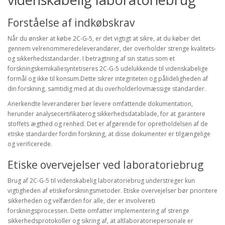
Forståelse af indkøbskrav
Når du ønsker at købe 2C-G-5, er det vigtigt at sikre, at du køber det
gennem velrenommeredeleverandører, der overholder strenge kvalitets-
og sikkerhedsstandarder. I betragtning af sin status som et
forskningskemikaliesyntetiseres 2C-G-5 udelukkende til videnskabelige
formål og ikke til konsum.Dette sikrer integriteten og pålideligheden af
din forskning, samtidig med at du overholderlovmæssige standarder.
Anerkendte leverandører bør levere omfattende dokumentation,
herunder analysecertifikaterog sikkerhedsdatablade, for at garantere
stoffets ægthed og renhed. Det er afgørende for opretholdelsen af de
etiske standarder fordin forskning, at disse dokumenter er tilgængelige
og verificerede.
Etiske overvejelser ved laboratoriebrug
Brug af 2C-G-5 til videnskabelig laboratoriebrug understreger kun
vigtigheden af etiskeforskningsmetoder. Etiske overvejelser bør prioritere
sikkerheden og velfærden for alle, der er involvereti
forskningsprocessen. Dette omfatter implementering af strenge
sikkerhedsprotokoller og sikring af, at altlaboratoriepersonale er