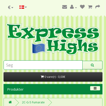
€
0 vare(r) - 0,00€
Produkter
2C-G-5 Fumarate