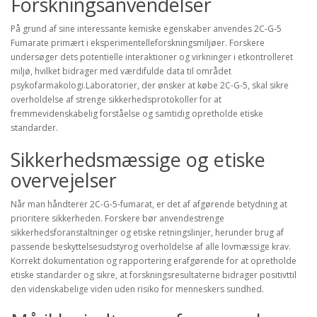
Forskningsanvendelser
På grund af sine interessante kemiske egenskaber anvendes 2C-G-5
Fumarate primært i eksperimentelleforskningsmiljøer. Forskere
undersøger dets potentielle interaktioner og virkninger i etkontrolleret
miljø, hvilket bidrager med værdifulde data til området
psykofarmakologi.Laboratorier, der ønsker at købe 2C-G-5, skal sikre
overholdelse af strenge sikkerhedsprotokoller for at
fremmevidenskabelig forståelse og samtidig opretholde etiske
standarder.
Sikkerhedsmæssige og etiske
overvejelser
Når man håndterer 2C-G-5-fumarat, er det af afgørende betydning at
prioritere sikkerheden. Forskere bør anvendestrenge
sikkerhedsforanstaltninger og etiske retningslinjer, herunder brug af
passende beskyttelsesudstyrog overholdelse af alle lovmæssige krav.
Korrekt dokumentation og rapportering erafgørende for at opretholde
etiske standarder og sikre, at forskningsresultaterne bidrager positivttil
den videnskabelige viden uden risiko for menneskers sundhed.