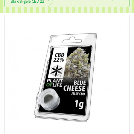
Blå ost-gelé CBD 22