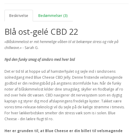
Beskrivelse
Bedømmelser (3)
Blå ost-gelé CBD 22
»Blåskimmelost er mit hemmelige våben til at bekæmpe stress og ride på
chillwave.«
- Sarah G.
Nyd den funky smag af sindsro med hver bid
Det er tid til at hoppe ud af hamsterhjulet og sejle ind i sindsroens
solnedgang med Blue Cheese CBD Jelly. Denne fristende velsmagende
godbid er din redningsbåd på angstens stormfulde hav. Når de funky
noter af blåskimmelost kilder dine smagsløg, skyller en flodbølge af ro
ind over hele dit væsen. CBD navigerer dit nervesystem som en dygtig
kaptajn og styrer dig mod afslapningens fredelige kyster. Takket være
vores time-release-teknologi vil du sejle på de kølige strømme i timevis.
For hver lækkerbidsken smelter din stress væk som is i solen. Blue
Cheese - din lækre flugt til ro.
Her er grunden til, at Blue Cheese er din billet til velsmagende