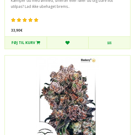
Kæmper du med ømhed, smerter eller føler du dig bare lidt
utilpas? Lad ikke ubehaget brems..
33,90€
FØJ TIL KURV